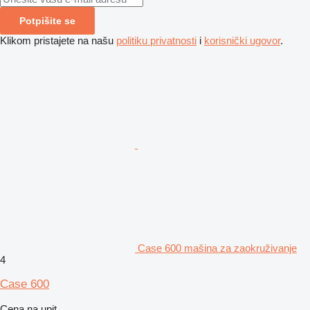
Potpišite se
Klikom pristajete na našu
politiku privatnosti
i
korisnički ugovor
.
Case 600 mašina za zaokruživanje
4
Case 600
Cena na upit