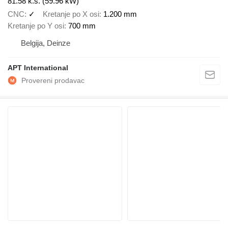
81.58 k.s. (59.96 kW)
CNC
✓
Kretanje po X osi
1.200 mm
Kretanje po Y osi
700 mm
Belgija, Deinze
APT International