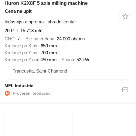
Huron K2X8F 5 axis milling machine
Cena na upit
Industrijska oprema - obradni centar
2007
15.713 m/č
CNC
✓
Brzina vretena
24.000 ob/min
Kretanje po X osi
650 mm
Kretanje po Y osi
700 mm
Kretanje po Z osi
450 mm
Snaga
53 kW
Francuska, Saint-Chamond
MFL Industrie