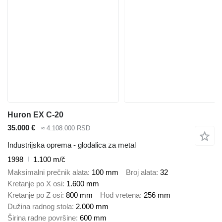
Huron EX C-20
35.000 €
≈ 4.108.000 RSD
Industrijska oprema - glodalica za metal
1998
1.100 m/č
Maksimalni prečnik alata
100 mm
Broj alata
32
Kretanje po X osi
1.600 mm
Kretanje po Z osi
800 mm
Hod vretena
256 mm
Dužina radnog stola
2.000 mm
Širina radne površine
600 mm