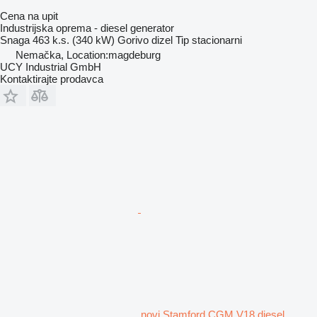
Cena na upit
Industrijska oprema - diesel generator
Snaga
463 k.s. (340 kW)
Gorivo
dizel
Tip
stacionarni
Nemačka, Location:magdeburg
UCY Industrial GmbH
Kontaktirajte prodavca
novi Stamford CGM V18 diesel