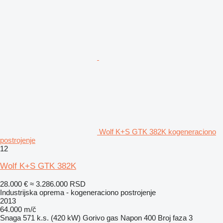
Wolf K+S GTK 382K kogeneraciono
postrojenje
12
Wolf K+S GTK 382K
28.000 €
≈ 3.286.000 RSD
Industrijska oprema - kogeneraciono postrojenje
2013
64.000 m/č
Snaga
571 k.s. (420 kW)
Gorivo
gas
Napon
400
Broj faza
3