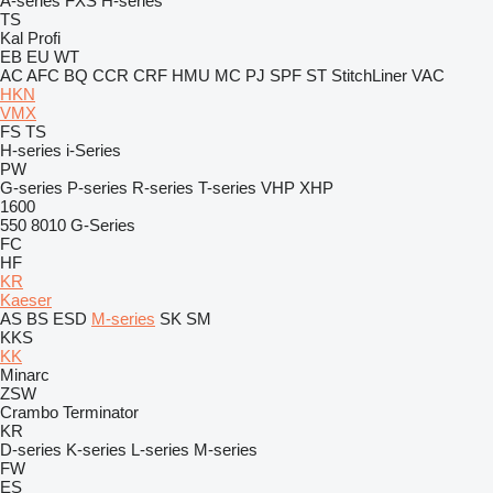
A-series
FXS
H-series
TS
Kal
Profi
EB
EU
WT
AC
AFC
BQ
CCR
CRF
HMU
MC
PJ
SPF
ST
StitchLiner
VAC
HKN
VMX
FS
TS
H-series
i-Series
PW
G-series
P-series
R-series
T-series
VHP
XHP
1600
550
8010
G-Series
FC
HF
KR
Kaeser
AS
BS
ESD
M-series
SK
SM
KKS
KK
Minarc
ZSW
Crambo
Terminator
KR
D-series
K-series
L-series
M-series
FW
ES