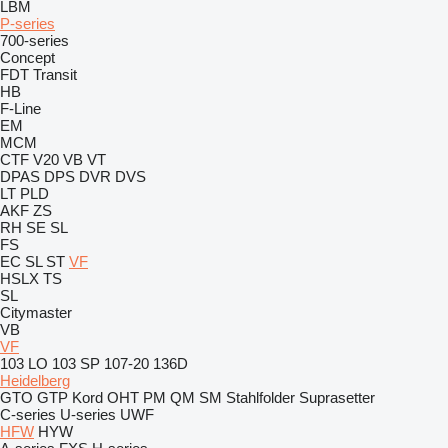
LBM
P-series
700-series
Concept
FDT
Transit
HB
F-Line
EM
MCM
CTF
V20
VB
VT
DPAS
DPS
DVR
DVS
LT
PLD
AKF
ZS
RH
SE
SL
FS
EC
SL
ST
VF
HSLX
TS
SL
Citymaster
VB
VF
103 LO
103 SP
107-20
136D
Heidelberg
GTO
GTP
Kord
OHT
PM
QM
SM
Stahlfolder
Suprasetter
C-series
U-series
UWF
HFW
HYW