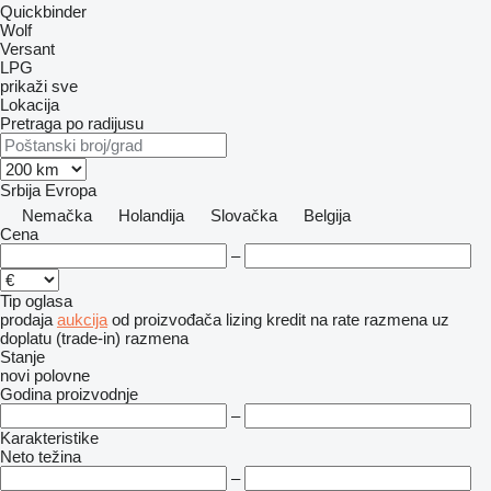
Quickbinder
Wolf
Versant
LPG
prikaži sve
Lokacija
Pretraga po radijusu
Srbija
Evropa
Nemačka
Holandija
Slovačka
Belgija
Cena
–
Tip oglasa
prodaja
aukcija
od proizvođača
lizing
kredit
na rate
razmena uz
doplatu (trade-in)
razmena
Stanje
novi
polovne
Godina proizvodnje
–
Karakteristike
Neto težina
–