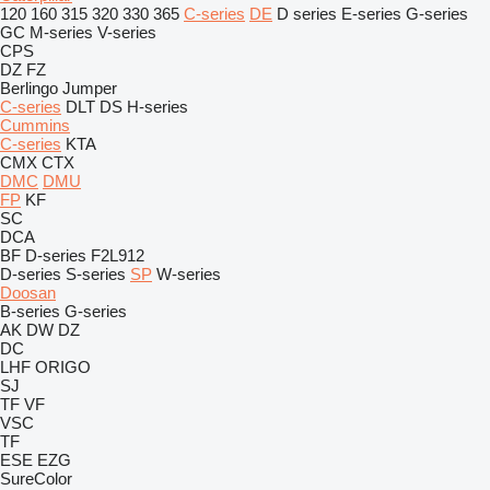
120
160
315
320
330
365
C-series
DE
D series
E-series
G-series
GC
M-series
V-series
CPS
DZ
FZ
Berlingo
Jumper
C-series
DLT
DS
H-series
Cummins
C-series
KTA
CMX
CTX
DMC
DMU
FP
KF
SC
DCA
BF
D-series
F2L912
D-series
S-series
SP
W-series
Doosan
B-series
G-series
AK
DW
DZ
DC
LHF
ORIGO
SJ
TF
VF
VSC
TF
ESE
EZG
SureColor