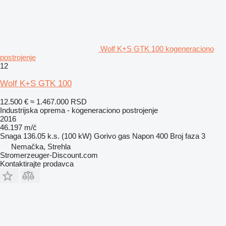
Wolf K+S GTK 100 kogeneraciono
postrojenje
12
Wolf K+S GTK 100
12.500 €
≈ 1.467.000 RSD
Industrijska oprema - kogeneraciono postrojenje
2016
46.197 m/č
Snaga
136.05 k.s. (100 kW)
Gorivo
gas
Napon
400
Broj faza
3
Nemačka, Strehla
Stromerzeuger-Discount.com
Kontaktirajte prodavca