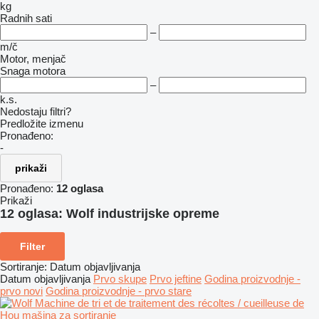
kg
Radnih sati
–
m/č
Motor, menjač
Snaga motora
–
k.s.
Nedostaju filtri?
Predložite izmenu
Pronađeno:
-
prikaži
Pronađeno:
12 oglasa
Prikaži
12 oglasa:
Wolf industrijske opreme
Filter
Sortiranje
:
Datum objavljivanja
Datum objavljivanja
Prvo skupe
Prvo jeftine
Godina proizvodnje -
prvo novi
Godina proizvodnje - prvo stare