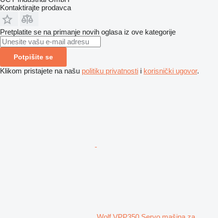
Kontaktirajte prodavca
Pretplatite se na primanje novih oglasa iz ove kategorije
Potpišite se
Klikom pristajete na našu
politiku privatnosti
i
korisnički ugovor
.
Wolf VPP350 Servo mašina za