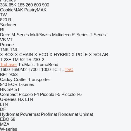
38K
65K
185
260
600
900
CookieMAK
PastryMAK
TW
820
RL
Surfacer
RL
Deco
M-Series
MultiSwiss
Multideco
R-Series
T-Series
VB
VT
Proace
TNK
TNL
X-BOX
X-CHAIN
X-ECO
X-HYBRID
X-POLE
X-SOLAR
T 23F
TM 52
TS 23G 2
TruLaser
TruMatic
TrumaBend
T600
T650M2
T700
T1000
TC
TL
TSC
BFT 90/3
Caddy
Crafter
Transporter
840
ECR
L-series
HK
SP
ST
Compact
Piccolo I-4
Piccolo I-5
Piccolo I-6
G-series
HX
LTN
LTN
DF
Hydromat
Powermat
Profimat
Rondamat
Unimat
EBO 68
MZA
W-series