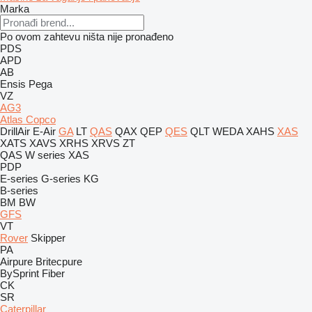
Marka
Po ovom zahtevu ništa nije pronađeno
PDS
APD
AB
Ensis
Pega
VZ
AG3
Atlas Copco
DrillAir
E-Air
GA
LT
QAS
QAX
QEP
QES
QLT
WEDA
XAHS
XAS
XATS
XAVS
XRHS
XRVS
ZT
QAS
W series
XAS
PDP
E-series
G-series
KG
B-series
BM
BW
GFS
VT
Rover
Skipper
PA
Airpure
Britecpure
BySprint Fiber
CK
SR
Caterpillar