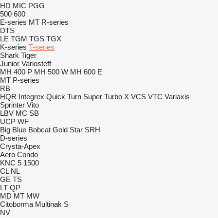
HD
MIC
PGG
500
600
E-series
MT
R-series
DTS
LE
TGM
TGS
TGX
K-series
T-series
Shark
Tiger
Junior
Variosteff
MH 400 P
MH 500 W
MH 600 E
MT
P-series
RB
HQR
Integrex
Quick Turn
Super Turbo X
VCS
VTC
Variaxis
Sprinter
Vito
LBV
MC
SB
UCP
WF
Big Blue
Bobcat
Gold Star
SRH
D-series
Crysta-Apex
Aero
Condo
KNC 5 1500
CL
NL
GE
TS
LT
QP
MD
MT
MW
Citoborma
Multinak S
NV