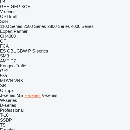
LB
GEH
GEP
XQE
V-series
OPTImill
S2R
1100 Series
2500 Series
2800 Series
4000 Series
Expert
Partner
CH4000
GF
FCA
ES
GBL
GBW
P
S-series
SM3
AMT
DZ
Kangoo
Trafic
GF2
535
MDVN
VRK
SR
Olimpic
J-series
MS
R-series
V-series
W-series
D-series
Professional
T-10
SSDP
TS
F-series