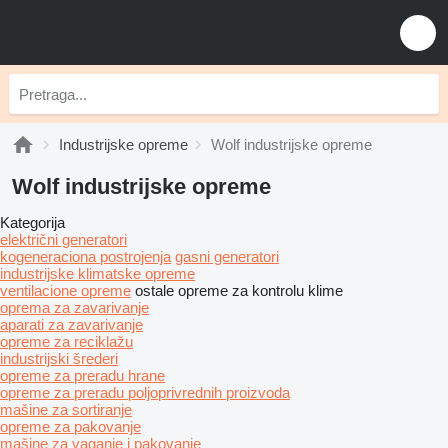
Industrijske opreme
Wolf industrijske opreme
Wolf industrijske opreme
Kategorija
električni generatori
kogeneraciona postrojenja
gasni generatori
industrijske klimatske opreme
ventilacione opreme
ostale opreme za kontrolu klime
oprema za zavarivanje
aparati za zavarivanje
opreme za reciklažu
industrijski šrederi
opreme za preradu hrane
opreme za preradu poljoprivrednih proizvoda
mašine za sortiranje
opreme za pakovanje
mašine za vaganje i pakovanje