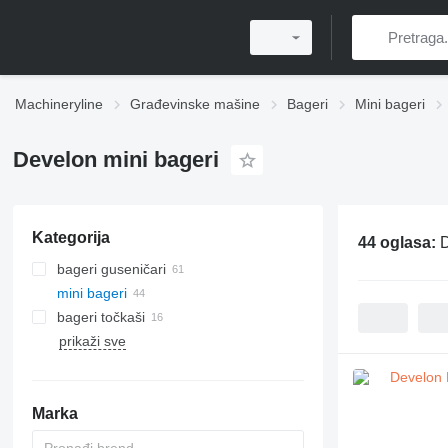
Machineryline
Građevinske mašine
Bageri
Mini bageri
Develon mini bageri
Kategorija
44 oglasa:
D
bageri guseničari
mini bageri
bageri točkaši
prikaži sve
Marka