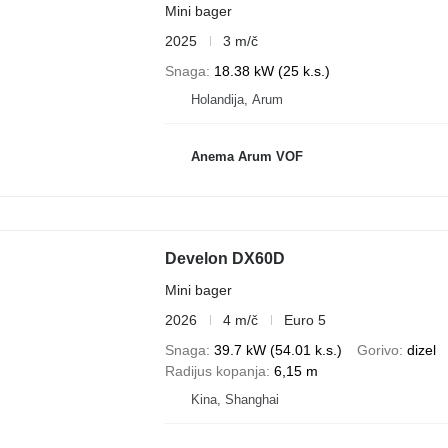
Mini bager
2025
3 m/č
Snaga
18.38 kW (25 k.s.)
Holandija, Arum
Anema Arum VOF
Develon DX60D
Mini bager
2026
4 m/č
Euro 5
Snaga
39.7 kW (54.01 k.s.)
Gorivo
dizel
Radijus kopanja
6,15 m
Kina, Shanghai