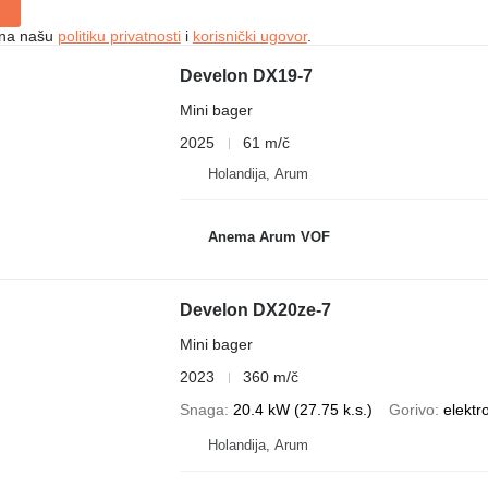
e na našu
politiku privatnosti
i
korisnički ugovor
.
Develon DX19-7
Mini bager
2025
61 m/č
Holandija, Arum
Anema Arum VOF
Develon DX20ze-7
Mini bager
2023
360 m/č
Snaga
20.4 kW (27.75 k.s.)
Gorivo
elektr
Holandija, Arum