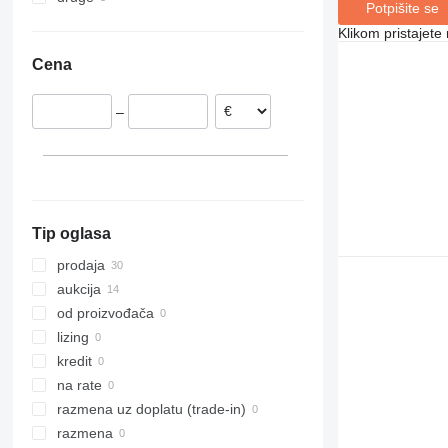
Potpišite se
Holandija
Gvajana
8026
Klikom pristajet
Španija
Ukrajina
8030
Cena
Ujedinjeno Kraljevstvo
Kolumbija
8035
8045
–
8050
8052
8055
8056
8060
Tip oglasa
8065
8080
prodaja
8085
aukcija
JS
od proizvođača
JZ
lizing
kredit
na rate
razmena uz doplatu (trade-in)
razmena