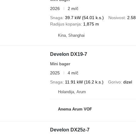
2026
2 m/č
Snaga
39.7 kW (54.01 k.s.)
Nosivost
2.58
Radijus kopanja
1,875 m
Kina, Shanghai
Develon DX19-7
Mini bager
2025
4 m/č
Snaga
11.91 kW (16.2 k.s.)
Gorivo
dizel
Holandija, Arum
Anema Arum VOF
Develon DX25z-7