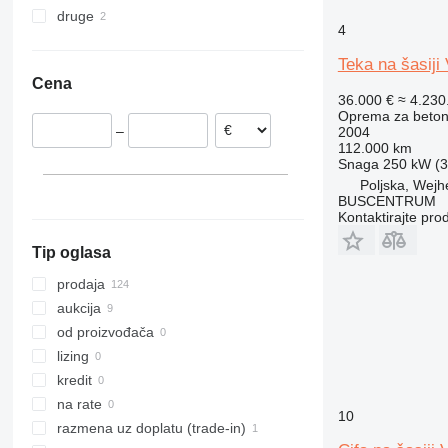
druge
Poljska
Kina
FM 420
4
Litvanija
Turska
Maroko
FM 440
Teka na šasij
Mađarska
Ujedinjeni Arapski Emirati
FM 460
Cena
Belgija
FM 480
36.000 €
≈ 4.23
Rumunija
FM 500
Oprema za beton
–
2004
Norveška
112.000 km
Nemačka
Snaga
250 kW (3
prikaži sve
Poljska, Wej
BUSCENTRUM
Kontaktirajte pro
Tip oglasa
prodaja
aukcija
od proizvođača
lizing
kredit
na rate
10
razmena uz doplatu (trade-in)