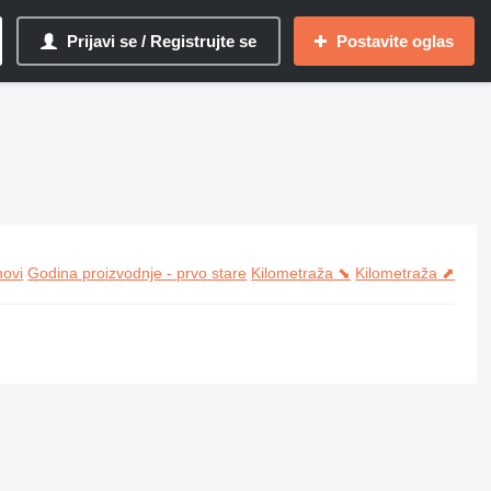
Prijavi se / Registrujte se
Postavite oglas
novi
Godina proizvodnje - prvo stare
Kilometraža ⬊
Kilometraža ⬈