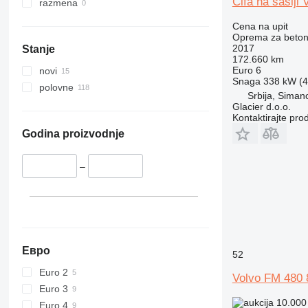
Cifa na šasiji
razmena
Cena na upit
Oprema za beton
2017
Stanje
172.660 km
Euro 6
novi
Snaga
338 kW (4
polovne
Srbija, Siman
Glacier d.o.o.
Kontaktirajte pro
Godina proizvodnje
–
Евро
52
Euro 2
Volvo FM 480
Euro 3
10.000
Euro 4