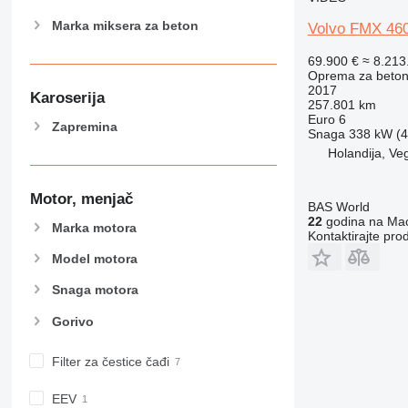
Marka miksera za beton
Volvo FMX 460
69.900 €
≈ 8.21
Oprema za beton
2017
Karoserija
257.801 km
Euro 6
Zapremina
Snaga
338 kW (4
Holandija, Ve
Motor, menjač
BAS World
22
godina na Mac
Marka motora
Kontaktirajte pro
Model motora
Snaga motora
Gorivo
Filter za čestice čađi
EEV