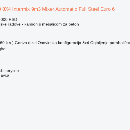
 8X4 Intermix 9m3 Mixer Automatic Full Steel Euro 6
3.000 RSD
ske radove - kamion s mešalicom za beton
60 k.s.)
Gorivo
dizel
Osovinska konfiguracija
8x4
Ogibljenje
paraboličn
ghel
hineryline
davca