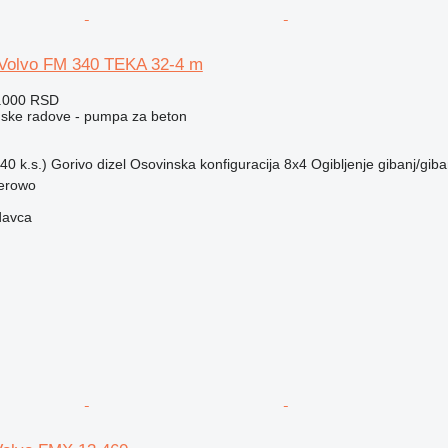
i Volvo FM 340 TEKA 32-4 m
0.000 RSD
ske radove - pumpa za beton
40 k.s.)
Gorivo
dizel
Osovinska konfiguracija
8x4
Ogibljenje
gibanj/giba
herowo
davca