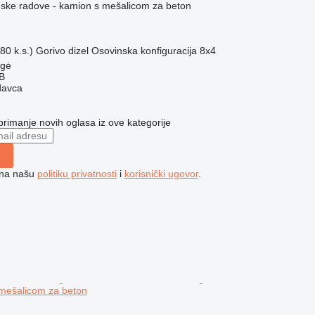
ske radove - kamion s mešalicom za beton
80 k.s.)
Gorivo
dizel
Osovinska konfiguracija
8x4
ngė
AB
davca
 primanje novih oglasa iz ove kategorije
e na našu
politiku privatnosti
i
korisnički ugovor
.
mešalicom za beton