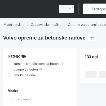
Machineryline
Građevinske mašine
Opreme za betonske rad
Volvo opreme za betonske radove
Kategorija
133 oglasa:
kamioni s mešalicom za beton
pumpe za beton
fabrike betona
mobilne fabrike betona
Marka