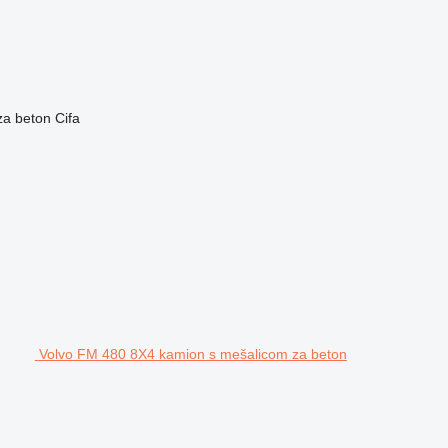
za beton
Cifa
Volvo FM 480 8X4 kamion s mešalicom za beton