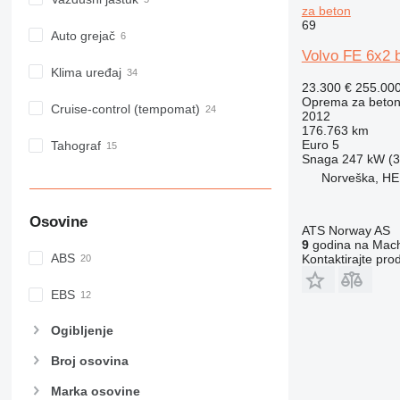
za beton
69
Auto grejač
Volvo FE 6x2 
Klima uređaj
23.300 €
255.00
Oprema za beton
Cruise-control (tempomat)
2012
176.763 km
Euro 5
Tahograf
Snaga
247 kW (3
Norveška, H
Osovine
ATS Norway AS
9
godina na Mach
ABS
Kontaktirajte pro
EBS
Ogibljenje
Broj osovina
Marka osovine