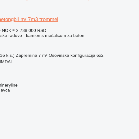
betongbil m/ 7m3 trommel
0 NOK
≈ 2.738.000 RSD
ske radove - kamion s mešalicom za beton
36 k.s.)
Zapremina
7 m³
Osovinska konfiguracija
6x2
EIMDAL
ineryline
davca