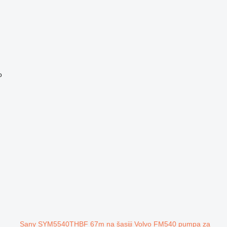
o
Sany SYM5540THBF 67m na šasiji Volvo FM540 pumpa za