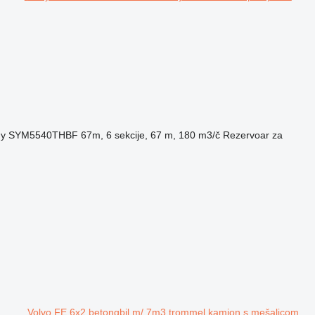
y SYM5540THBF 67m, 6 sekcije, 67 m, 180 m3/č
Rezervoar za
Volvo FE 6x2 betongbil m/ 7m3 trommel kamion s mešalicom