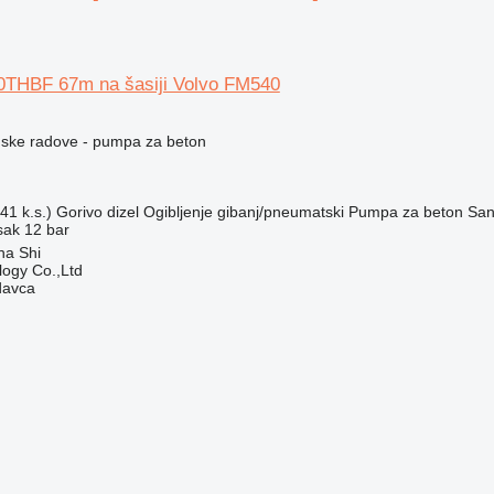
THBF 67m na šasiji Volvo FM540
ske radove - pumpa za beton
41 k.s.)
Gorivo
dizel
Ogibljenje
gibanj/pneumatski
Pumpa za beton
San
isak
12 bar
ha Shi
ogy Co.,Ltd
davca