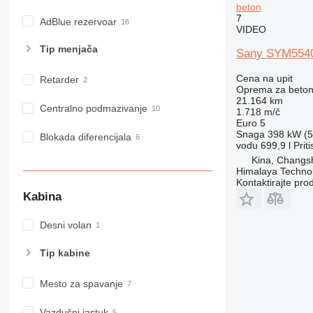
beton
7
AdBlue rezervoar
VIDEO
Tip menjača
Sany SYM5540
Cena na upit
Retarder
Oprema za beton
21.164 km
Centralno podmazivanje
1.718 m/č
Euro 5
Snaga
398 kW (5
Blokada diferencijala
vodu
699,9 l
Prit
Kina, Changs
Himalaya Technol
Kontaktirajte pro
Kabina
Desni volan
Tip kabine
Mesto za spavanje
Vazdušni jastuk