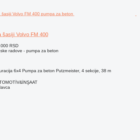
 šasiji Volvo FM 400
2.000 RSD
ske radove - pumpa za beton
uracija
6x4
Pumpa za beton
Putzmeister, 4 sekcije, 38 m
OTOMOTİV&İNŞAAT
davca