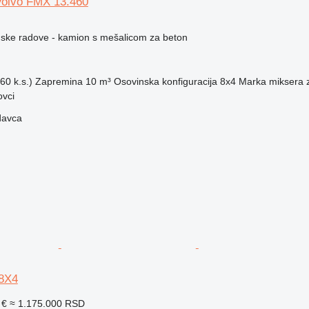
 Volvo FMX 13.460
ske radove - kamion s mešalicom za beton
60 k.s.)
Zapremina
10 m³
Osovinska konfiguracija
8x4
Marka miksera 
ovci
davca
 8X4
 €
≈ 1.175.000 RSD