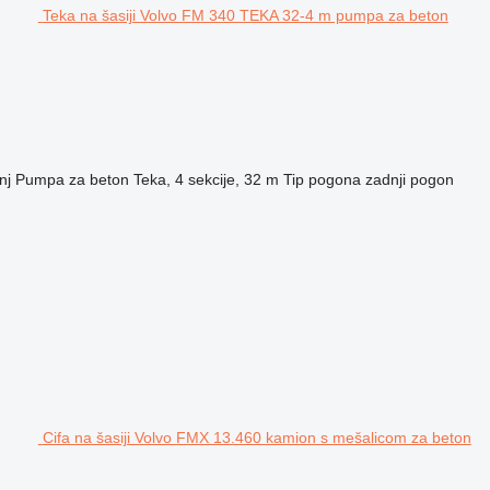
Teka na šasiji Volvo FM 340 TEKA 32-4 m pumpa za beton
nj
Pumpa za beton
Teka, 4 sekcije, 32 m
Tip pogona
zadnji pogon
Cifa na šasiji Volvo FMX 13.460 kamion s mešalicom za beton