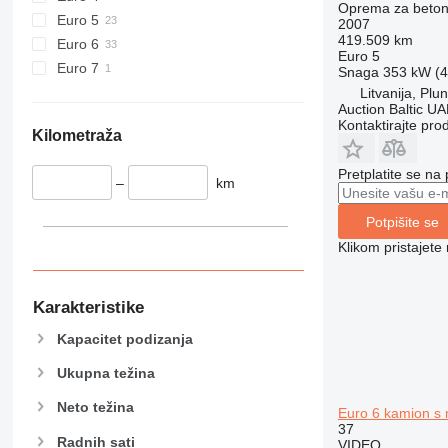
Oprema za beton
Euro 5
2007
419.509 km
Euro 6
Euro 5
Euro 7
Snaga
353 kW (4
Litvanija, Plu
Auction Baltic U
Kontaktirajte pro
Kilometraža
Pretplatite se na
–
km
Potpišite se
Klikom pristajet
Karakteristike
Kapacitet podizanja
Ukupna težina
Neto težina
Euro 6 kamion s 
37
Radnih sati
VIDEO