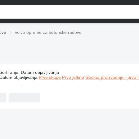
ove
Volvo opreme za betonske radove
Sortiranje
:
Datum objavljivanja
Volvo opreme za betonske radove
Datum objavljivanja
Prvo skupe
Prvo jeftine
Godina proizvodnje - prvo 