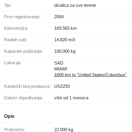
Tip:
dizalica za sve terene
Prvo registrovanje:
2004
Kilometraža:
169.583 km
Radnih sati:
14.820 m/č
Kapacitet podizanja:
100.000 kg
Lokacija:
SAD
MIAMI
1600 km to "United States/Columbus"
Kataloški broj prodavca:
US2293
Datum objavljivanja:
više od 1 meseca
Opis
Protivteža:
22.000 kg