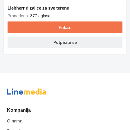
Liebherr dizalice za sve terene
Pronađeno:
377 oglasa
Prikaži
Potpišite se
Kompanija
O nama