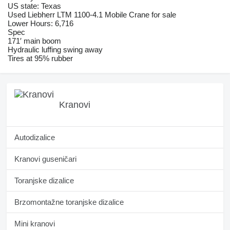
US state: Texas
Used Liebherr LTM 1100-4.1 Mobile Crane for sale
Lower Hours: 6,716
Spec
171′ main boom
Hydraulic luffing swing away
Tires at 95% rubber
Kranovi
Autodizalice
Kranovi guseničari
Toranjske dizalice
Brzomontažne toranjske dizalice
Mini kranovi