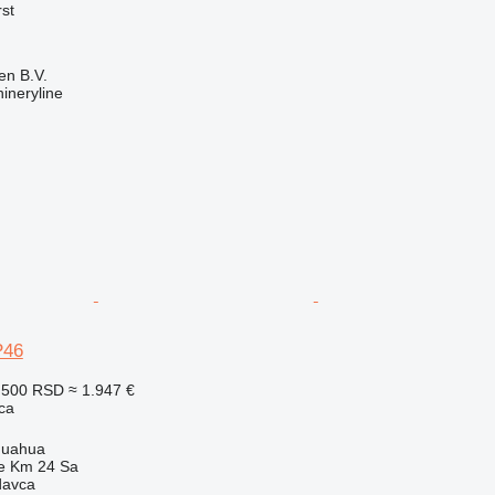
rst
en B.V.
ineryline
P46
.500 RSD
≈ 1.947 €
ca
huahua
e Km 24 Sa
davca