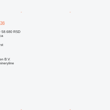
36
≈ 58.680 RSD
ca
rst
en B.V.
ineryline