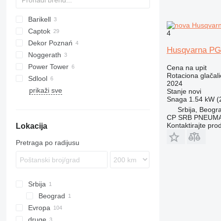
Barikell
Captok
4
Dekor Poznań
CK
Husqvarna PG
Noggerath
BG
Power Tower
Cena na upit
Rotaciona glačali
Sdlool
2024
prikaži sve
SL
Stanje
novi
Snaga
1.54 kW (2
Srbija, Beogr
CP SRB PNEUM
Kontaktirajte pro
Lokacija
Pretraga po radijusu
Srbija
Beograd
Evropa
druge
Španija