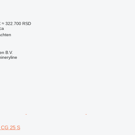
€
≈ 322.700 RSD
ca
achten
en B.V.
ineryline
r CG 25 S