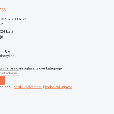
T36
€
≈ 457.700 RSD
ca
24 k.s.)
nje
en B.V.
ineryline
 primanje novih oglasa iz ove kategorije
e na našu
politiku privatnosti
i
korisnički ugovor
.