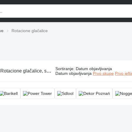
ve
Rotacione glačalice
Sortiranje
:
Datum objavljivanja
:
Rotacione glačalice, stroj za gletanje
Datum objavljivanja
Prvo skupe
Prvo jeft