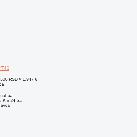
PT46
.500 RSD
≈ 1.947 €
ca
huahua
e Km 24 Sa
davca