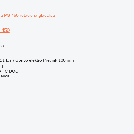
 450
ca
.1 k.s.)
Gorivo
elektro
Prečnik
180 mm
ad
ATIC DOO
davca