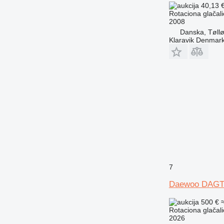
40,13 
Rotaciona glačali
2008
Danska, Tøll
Klaravik Denmar
7
Daewoo DAGT
500 €
Rotaciona glačali
2026