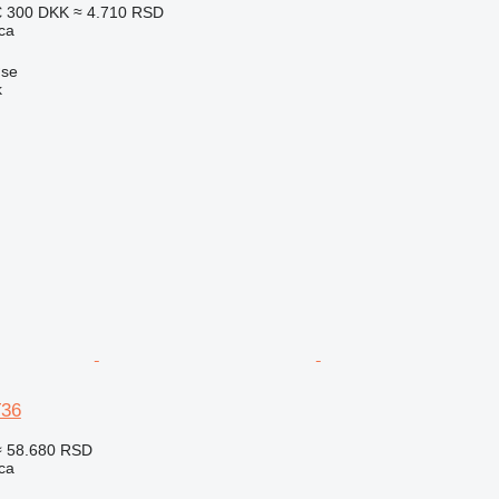
€
300 DKK
≈ 4.710 RSD
ca
øse
k
36
≈ 58.680 RSD
ca