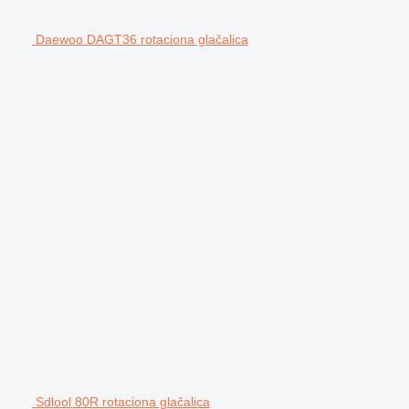
Daewoo DAGT36 rotaciona glačalica
Sdlool 80R rotaciona glačalica