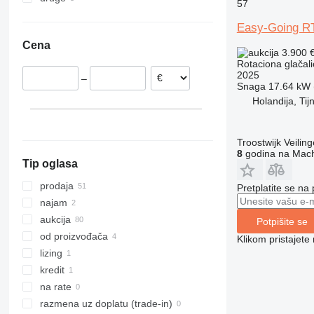
57
Nemačka
Čile
Easy-Going R
Ujedinjeno Kraljevstvo
Kolumbija
Cena
Poljska
3.900 
Rotaciona glačali
Danska
2025
–
Holandija
Snaga
17.64 kW (
Mađarska
Holandija, Tij
Belgija
prikaži sve
Troostwijk Veiling
8
godina na Mach
Tip oglasa
prodaja
Pretplatite se na
najam
aukcija
Potpišite se
od proizvođača
Klikom pristajet
lizing
kredit
na rate
razmena uz doplatu (trade-in)