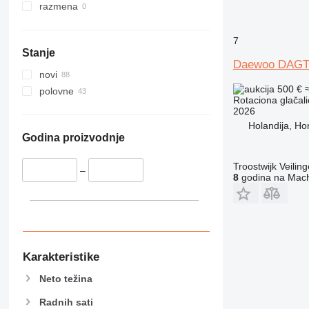
razmena
7
Stanje
Daewoo DAGT
novi
500 €
polovne
Rotaciona glačali
2026
Holandija, Ho
Godina proizvodnje
Troostwijk Veiling
–
8
godina na Mach
Karakteristike
Neto težina
Radnih sati