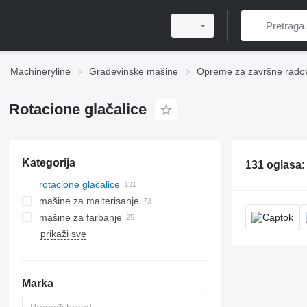
Machineryline
Građevinske mašine
Opreme za završne rado
Rotacione glačalice
Kategorija
131 oglasa
rotacione glačalice
mašine za malterisanje
mašine za farbanje
prikaži sve
Marka