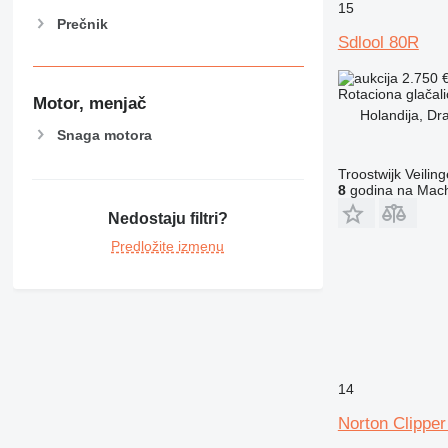
15
Prečnik
Sdlool 80R
2.750 
Rotaciona glačali
Motor, menjač
Holandija, Dr
Snaga motora
Troostwijk Veiling
8
godina na Mach
Nedostaju filtri?
Predložite izmenu
14
Norton Clippe