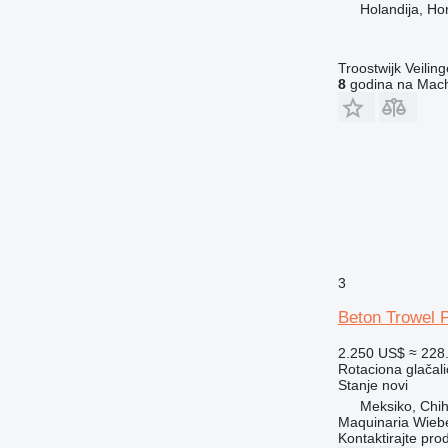
Holandija, Ho
Troostwijk Veiling
8
godina na Mach
3
Beton Trowel 
2.250 US$
≈ 228
Rotaciona glačali
Stanje
novi
Meksiko, Chi
Maquinaria Wieb
Kontaktirajte pro