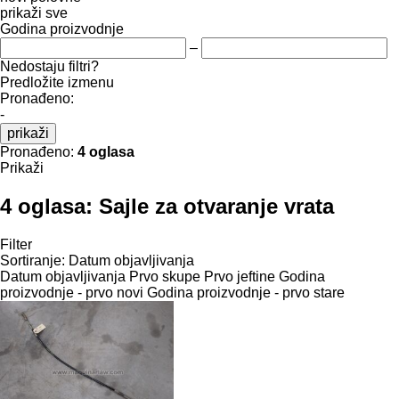
prikaži sve
Godina proizvodnje
–
Nedostaju filtri?
Predložite izmenu
Pronađeno:
-
prikaži
Pronađeno:
4 oglasa
Prikaži
4 oglasa:
Sajle za otvaranje vrata
Filter
Sortiranje
:
Datum objavljivanja
Datum objavljivanja
Prvo skupe
Prvo jeftine
Godina
proizvodnje - prvo novi
Godina proizvodnje - prvo stare