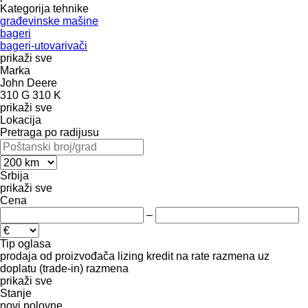
Kategorija tehnike
građevinske mašine
bageri
bageri-utovarivači
prikaži sve
Marka
John Deere
310 G
310 K
prikaži sve
Lokacija
Pretraga po radijusu
Srbija
prikaži sve
Cena
–
Tip oglasa
prodaja
od proizvođača
lizing
kredit
na rate
razmena uz
doplatu (trade-in)
razmena
prikaži sve
Stanje
novi
polovne