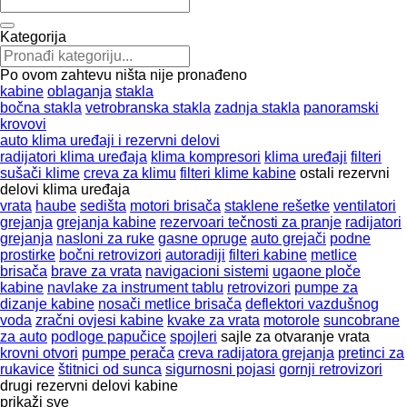
Kategorija
Po ovom zahtevu ništa nije pronađeno
kabine
oblaganja
stakla
bočna stakla
vetrobranska stakla
zadnja stakla
panoramski
krovovi
auto klima uređaji i rezervni delovi
radijatori klima uređaja
klima kompresori
klima uređaji
filteri
sušači klime
creva za klimu
filteri klime kabine
ostali rezervni
delovi klima uređaja
vrata
haube
sedišta
motori brisača
staklene rešetke
ventilatori
grejanja
grejanja kabine
rezervoari tečnosti za pranje
radijatori
grejanja
nasloni za ruke
gasne opruge
auto grejači
podne
prostirke
bočni retrovizori
autoradiji
filteri kabine
metlice
brisača
brave za vrata
navigacioni sistemi
ugaone ploče
kabine
navlake za instrument tablu
retrovizori
pumpe za
dizanje kabine
nosači metlice brisača
deflektori vazdušnog
voda
zračni ovjesi kabine
kvake za vrata
motorole
suncobrane
za auto
podloge papučice
spojleri
sajle za otvaranje vrata
krovni otvori
pumpe perača
creva radijatora grejanja
pretinci za
rukavice
štitnici od sunca
sigurnosni pojasi
gornji retrovizori
drugi rezervni delovi kabine
prikaži sve