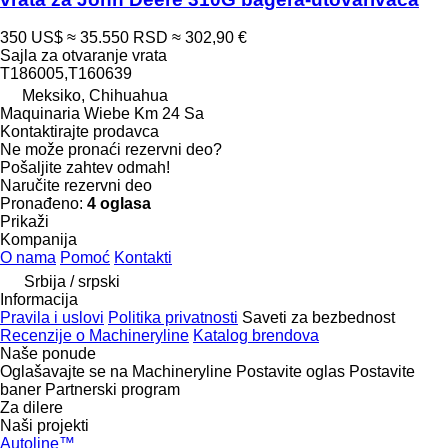
350 US$
≈ 35.550 RSD
≈ 302,90 €
Sajla za otvaranje vrata
T186005,T160639
Meksiko, Chihuahua
Maquinaria Wiebe Km 24 Sa
Kontaktirajte prodavca
Ne može pronaći rezervni dеo?
Pošaljite zahtev odmah!
Naručite rezervni dеo
Pronađeno:
4 oglasa
Prikaži
Kompanija
O nama
Pomoć
Kontakti
Srbija / srpski
Informacija
Pravila i uslovi
Politika privatnosti
Saveti za bezbednost
Recenzije o Machineryline
Katalog brendova
Naše ponude
Oglašavajte se na Machineryline
Postavite oglas
Postavite
baner
Partnerski program
Za dilere
Naši projekti
Autoline™