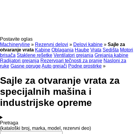
Postavite oglas
Machineryline
»
Rezervni delovi
»
Delovi kabine
»
Sajle za
otvaranje vrata
Kabine
Oblaganja
Haube
Vrata
Sedišta
Motori
brisača
Staklene rešetke
Ventilatori grejanja
Grejanja kabine
Radijatori grejanja
Rezervoari tečnosti za pranje
Nasloni za
ruke
Gasne opruge
Auto grejači
Podne prostirke
»
Sajle za otvaranje vrata za
specijalnih mašina i
industrijske opreme
Pretraga
(kataloški broj, marka, model, rezervni deo)