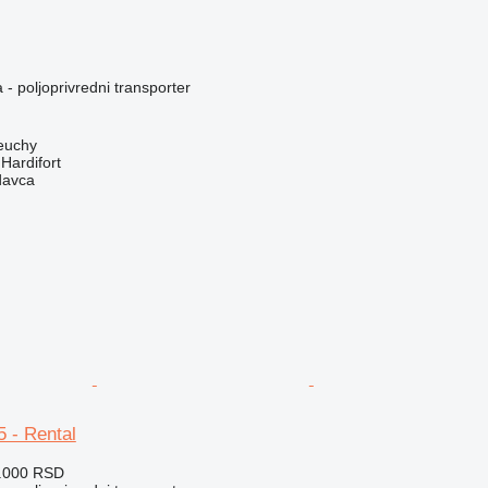
 - poljoprivredni transporter
euchy
ardifort
davca
 - Rental
4.000 RSD