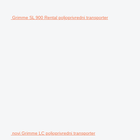
Grimme SL 900 Rental poljoprivredni transporter
novi Grimme LC poljoprivredni transporter