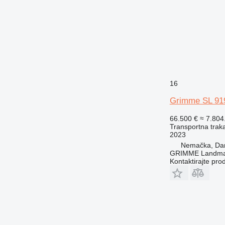
16
Grimme SL 91
66.500 €
≈ 7.80
Transportna traka
2023
Nemačka, D
GRIMME Landmas
Kontaktirajte pro