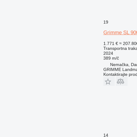
19
Grimme SL 900
1.771 €
≈ 207.8
Transportna traka
2024
389 m/č
Nemačka, D
GRIMME Landmas
Kontaktirajte pro
14