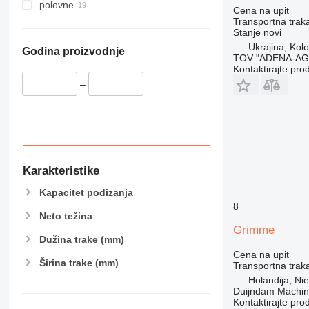
polovne
Cena na upit
Transportna traka
Stanje
novi
Ukrajina, Kol
Godina proizvodnje
TOV "ADENA-A
Kontaktirajte pro
–
Karakteristike
Kapacitet podizanja
8
Neto težina
Grimme
Dužina trake (mm)
Cena na upit
Širina trake (mm)
Transportna traka
Holandija, Ni
Duijndam Machi
Kontaktirajte pro