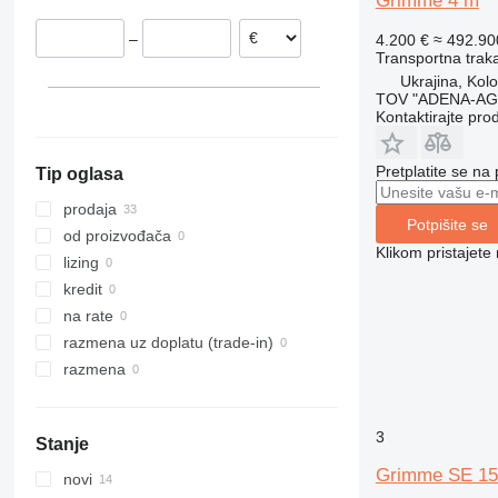
Grimme 4 m
Danska
–
4.200 €
≈ 492.9
Belgija
Transportna traka
Ukrajina, Kol
TOV "ADENA-A
Kontaktirajte pro
Pretplatite se na
Tip oglasa
prodaja
Potpišite se
od proizvođača
Klikom pristajet
lizing
kredit
na rate
razmena uz doplatu (trade-in)
razmena
3
Stanje
Grimme SE 150-
novi