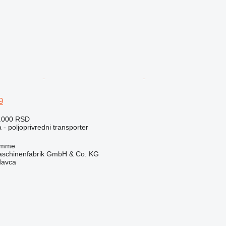
9
4.000 RSD
 - poljoprivredni transporter
amme
chinenfabrik GmbH & Co. KG
davca