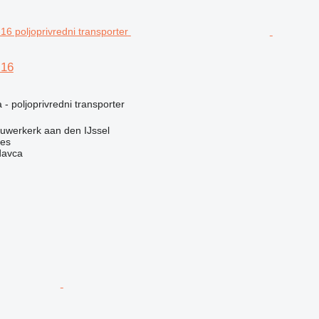
-16
 - poljoprivredni transporter
euwerkerk aan den IJssel
nes
davca