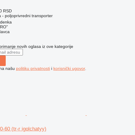
00 RSD
 - poljoprivredni transporter
odenka
GRO"
davca
 primanje novih oglasa iz ove kategorije
e na našu
politiku privatnosti
i
korisnički ugovor
.
60 (tr-r igolchatyy)