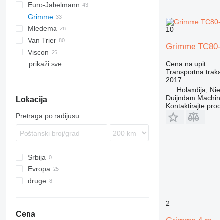
Euro-Jabelmann
Grimme
Miedema
SE
10
Van Trier
SL
LBV
SE 150
Grimme TC80
Viscon
MC
prikaži sve
SB
W-series
Cena na upit
Transportna traka
2017
Holandija, Ni
Duijndam Machi
Lokacija
Kontaktirajte pro
Pretraga po radijusu
Srbija
Evropa
druge
Nemačka
Holandija
Ukrajina
2
Hrvatska
Cena
Francuska