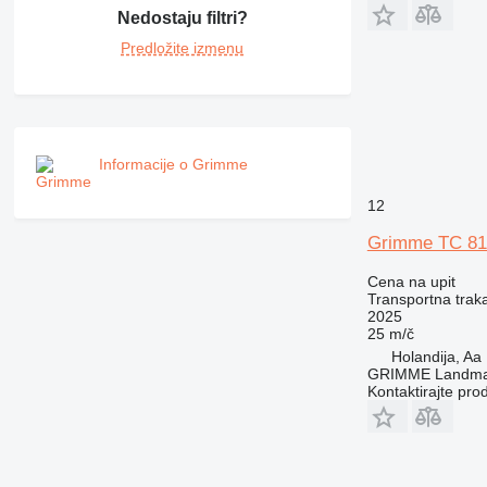
Nedostaju filtri?
Predložite izmenu
Informacije o Grimme
12
Grimme TC 81
Cena na upit
Transportna traka
2025
25 m/č
Holandija, Aa
GRIMME Landmas
Kontaktirajte pro