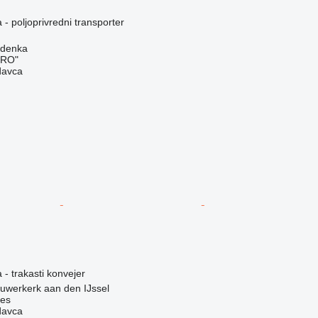
 - poljoprivredni transporter
odenka
GRO"
davca
 - trakasti konvejer
euwerkerk aan den IJssel
nes
davca