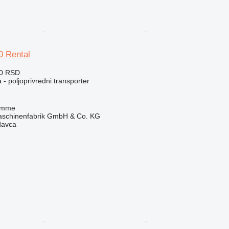
 Rental
00 RSD
 - poljoprivredni transporter
amme
chinenfabrik GmbH & Co. KG
davca