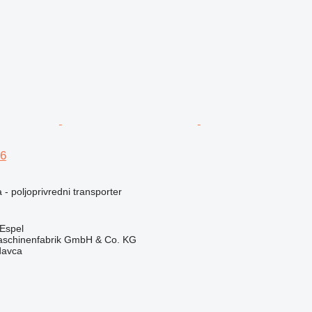
6
 - poljoprivredni transporter
 Espel
chinenfabrik GmbH & Co. KG
davca