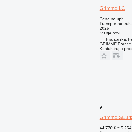
Grimme LC
Cena na upit
Transportna traka
2025
Stanje
novi
Francuska, F
GRIMME France H
Kontaktirajte pro
9
Grimme SL 145
44.770 €
≈ 5.25