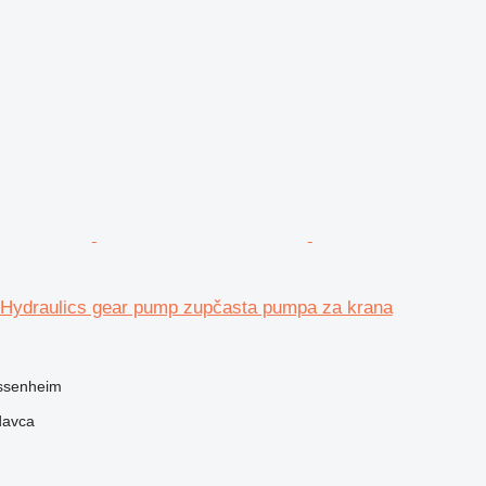
 Hydraulics gear pump zupčasta pumpa za krana
assenheim
davca