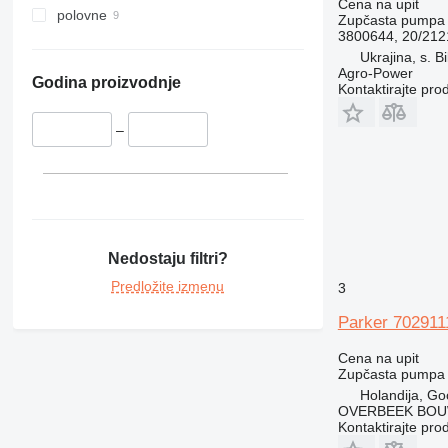
Cena na upit
polovne
Zupčasta pumpa
3800644, 20/212
Ukrajina, s. Bi
Agro-Power
Godina proizvodnje
Kontaktirajte pro
–
Nedostaju filtri?
Predložite izmenu
3
Parker 70291
Cena na upit
Zupčasta pumpa
Holandija, Go
OVERBEEK BOU
Kontaktirajte pro