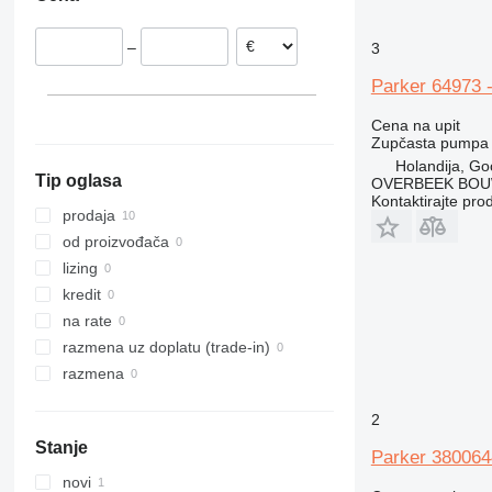
–
3
Parker 64973 
Cena na upit
Zupčasta pumpa
Holandija, Go
Tip oglasa
OVERBEEK BOU
Kontaktirajte pro
prodaja
od proizvođača
lizing
kredit
na rate
razmena uz doplatu (trade-in)
razmena
2
Stanje
Parker 380064
novi