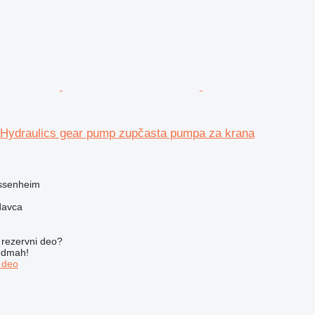
 Hydraulics gear pump zupčasta pumpa za krana
assenheim
davca
rezervni dеo?
 odmah!
 dеo