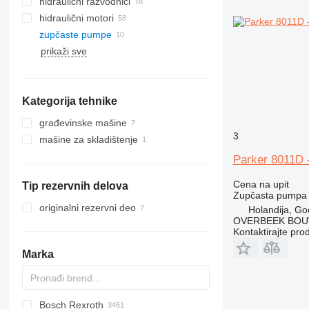
hidraulični razvodnici
hidraulični motori
zupčaste pumpe
prikaži sve
Kategorija tehnike
građevinske mašine
3
mašine za skladištenje
kranovi
građevinski utovarivači
viljuškari
Parker 8011D 
prednji utovarivači
teleskopski utovarivači
Cena na upit
Tip rezervnih delova
Zupčasta pumpa
originalni rezervni deo
Holandija, Go
OVERBEEK BOU
Kontaktirajte pro
Marka
Bosch Rexroth
AS
1604
D-series