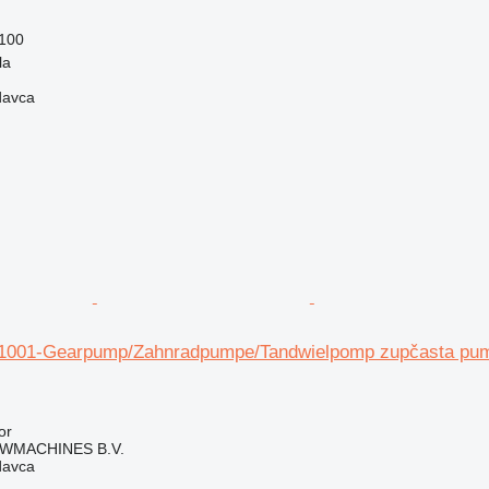
100
la
davca
11001-Gearpump/Zahnradpumpe/Tandwielpomp zupčasta pu
or
WMACHINES B.V.
davca