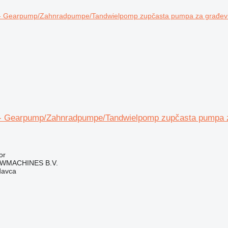
- Gearpump/Zahnradpumpe/Tandwielpomp zupčasta pumpa 
or
WMACHINES B.V.
davca