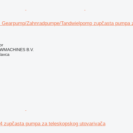
- Gearpump/Zahnradpumpe/Tandwielpomp zupčasta pumpa z
or
WMACHINES B.V.
davca
4 zupčasta pumpa za teleskopskog utovarivača