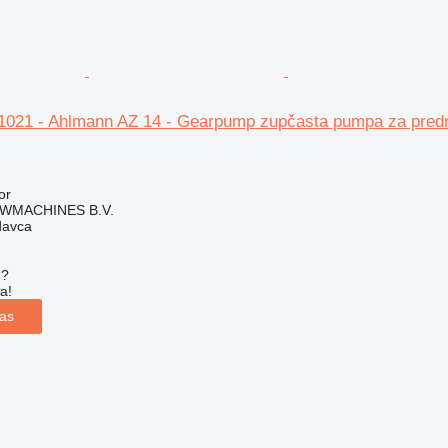
1021 - Ahlmann AZ 14 - Gearpump zupčasta pumpa za predn
or
WMACHINES B.V.
davca
u?
a!
las