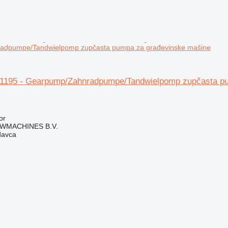
adpumpe/Tandwielpomp zupčasta pumpa za građevinske mašine
1195 - Gearpump/Zahnradpumpe/Tandwielpomp zupčasta p
or
WMACHINES B.V.
davca