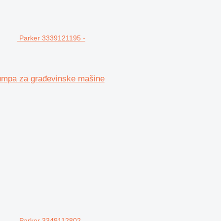
Parker 3339121195 -
umpa za građevinske mašine
Parker 3349112802 -