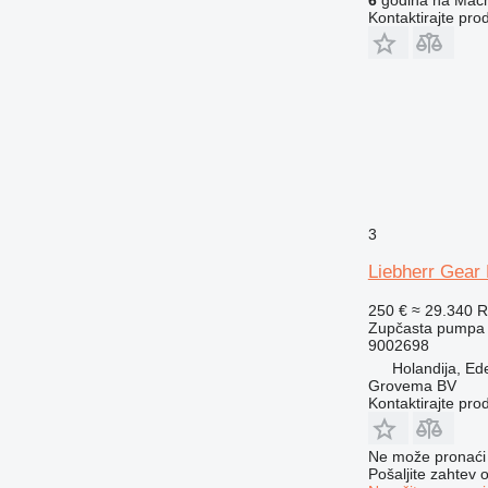
6
godina na Mach
Kontaktirajte pro
3
Liebherr Gear
250 €
≈ 29.340 
Zupčasta pumpa
9002698
Holandija, Ed
Grovema BV
Kontaktirajte pro
Ne može pronaći 
Pošaljite zahtev