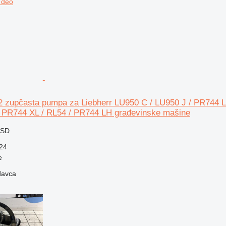
 dеo
 zupčasta pumpa za Liebherr LU950 C / LU950 J / PR744 L
PR744 XL / RL54 / PR744 LH građevinske mašine
RSD
24
e
davca