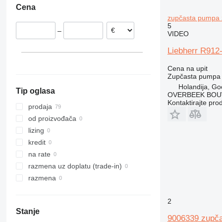
Cena
Rumunija
R946
zupčasta pumpa 
Poljska
R954
5
–
Španija
VIDEO
R964
R974
Liebherr R912
Cena na upit
Zupčasta pumpa
Holandija, Go
Tip oglasa
OVERBEEK BOU
Kontaktirajte pro
prodaja
od proizvođača
lizing
kredit
na rate
razmena uz doplatu (trade-in)
razmena
2
Stanje
9006339 zupča