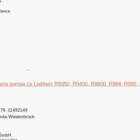
e
davca
sta pumpa za Liebherr R9350, R9400, R9800, R994, R995,
78, 11492149
eda-Wiedenbrück
 GmbH