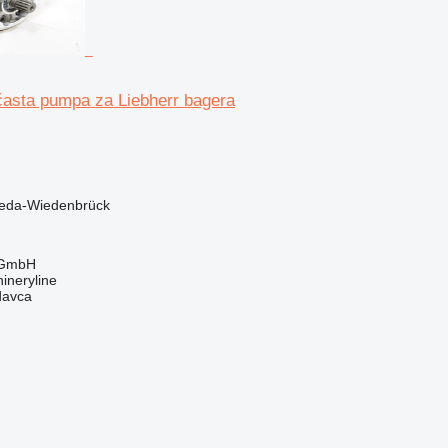
asta pumpa za Liebherr bagera
eda-Wiedenbrück
 GmbH
ineryline
davca