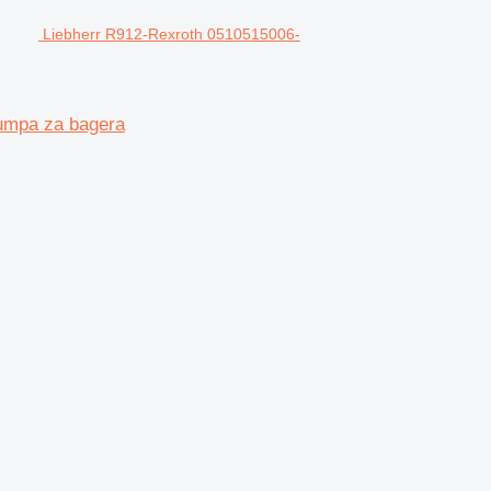
Liebherr R912-Rexroth 0510515006-
umpa za bagera