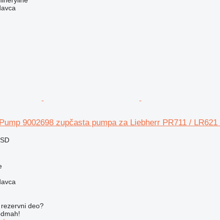
ineryline
davca
 Pump 9002698 zupčasta pumpa za Liebherr PR711 / LR621 
RSD
e
davca
rezervni dеo?
 odmah!