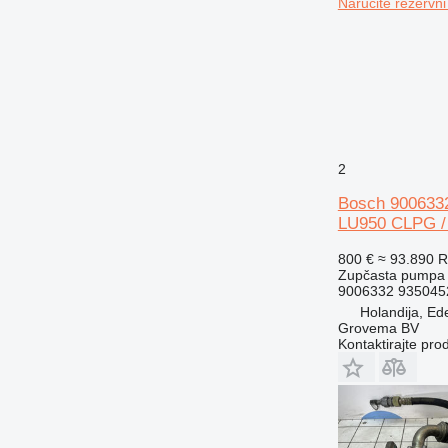
Naručite rezervni
2
Bosch 9006332
LU950 CLPG / 
800 €
≈ 93.890 
Zupčasta pumpa
9006332 935045
Holandija, Ed
Grovema BV
Kontaktirajte pro