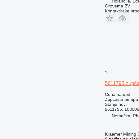
Holandija, Ed
Grovema BV
Kontaktirajte pro
1
5611795 zupča
Cena na upit
Zupčasta pumpa
Stanje
novi
5611795, 103009
Nemačka, Rh
Kraemer Mining