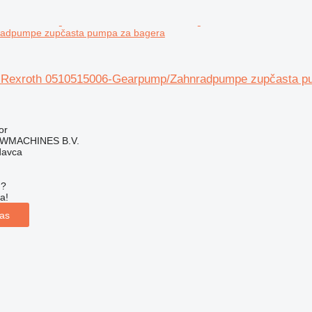
adpumpe zupčasta pumpa za bagera
2-Rexroth 0510515006-Gearpump/Zahnradpumpe zupčasta p
or
WMACHINES B.V.
davca
u?
a!
las