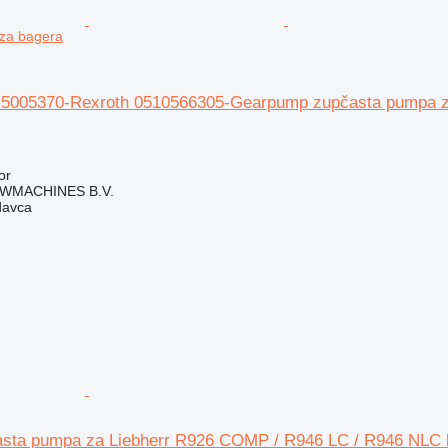
za bagera
-5005370-Rexroth 0510566305-Gearpump zupčasta pumpa z
or
WMACHINES B.V.
davca
sta pumpa za Liebherr R926 COMP / R946 LC / R946 NLC 