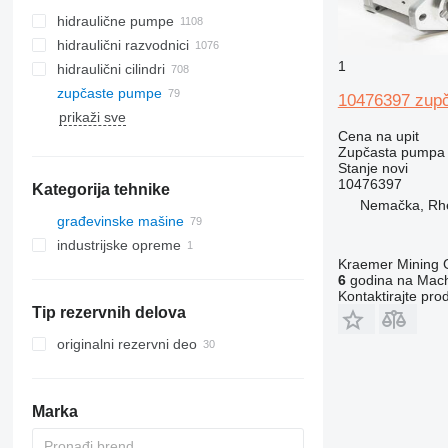
hidraulične pumpe
hidraulični razvodnici
1
hidraulični cilindri
zupčaste pumpe
10476397 zupč
prikaži sve
Cena na upit
Zupčasta pumpa
Stanje
novi
10476397
Kategorija tehnike
Nemačka, Rh
građevinske mašine
industrijske opreme
bageri
Kraemer Mining
kranovi
ostale industrijske opreme
6
godina na Mach
opreme za zemljane radove
autodizalice
Kontaktirajte pro
Tip rezervnih delova
građevinski utovarivači
toranjske dizalice
buldožeri
druge građevinske mašine
prednji utovarivači
originalni rezervni deo
Marka