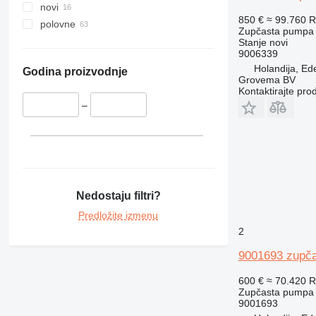
novi
850 €
≈ 99.760 
polovne
Zupčasta pumpa
Stanje
novi
9006339
Holandija, Ed
Godina proizvodnje
Grovema BV
Kontaktirajte pro
–
Nedostaju filtri?
Predložite izmenu
2
9001693 zupča
600 €
≈ 70.420 
Zupčasta pumpa
9001693