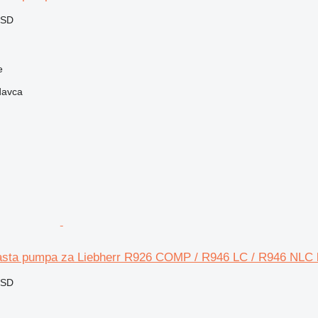
RSD
e
davca
sta pumpa za Liebherr R926 COMP / R946 LC / R946 NLC 
RSD