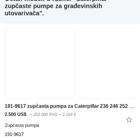
zupčaste pumpe za građevinskih
utovarivača".
191-9617 zupčasta pumpa za Caterpillar 236 246 252 462 248B 268B 267 277 mini utovarivača
2.500 US$
≈ 253.900 RSD
≈ 2.164 €
Zupčasta pumpa
191-9617