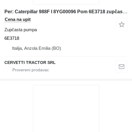
Per: Caterpillar 988F I 8YG00096 Pom 6E3718 zupčasta pumpa za Caterpillar 988F I 8YG00096 prednjeg utovarivača
Cena na upit
Zupčasta pumpa
6E3718
Italija, Anzola Emilia (BO)
CERVETTI TRACTOR SRL