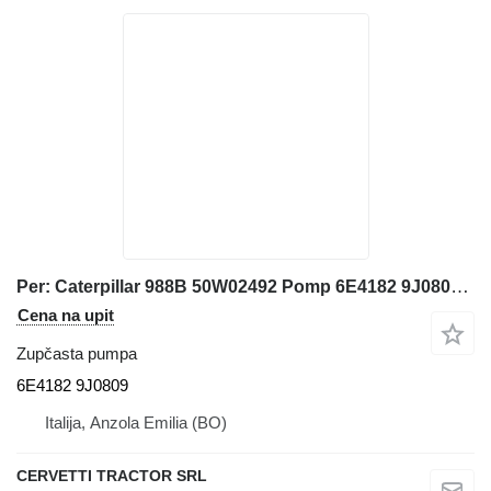
Per: Caterpillar 988B 50W02492 Pomp 6E4182 9J0809 zupčasta pumpa za Caterpillar 988B 50W02492 prednjeg utovarivača
Cena na upit
Zupčasta pumpa
6E4182 9J0809
Italija, Anzola Emilia (BO)
CERVETTI TRACTOR SRL