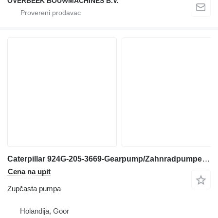
OVERBEEK BOUWMACHINES B.V.
Caterpillar 924G-205-3669-Gearpump/Zahnradpumpe/Tandwielpomp zupčasta pumpa za prednjeg utovarivača
Cena na upit
Zupčasta pumpa
Holandija, Goor