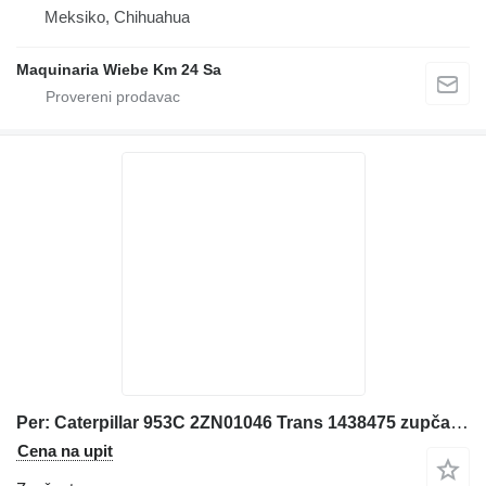
Meksiko, Chihuahua
Maquinaria Wiebe Km 24 Sa
Per: Caterpillar 953C 2ZN01046 Trans 1438475 zupčasta pumpa za Caterpillar 953C 2ZN01046 utovarivača guseničara
Cena na upit