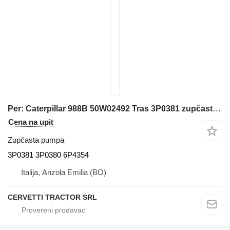
Per: Caterpillar 988B 50W02492 Tras 3P0381 zupčasta pumpa za Caterpillar 988B 50W02492 prednjeg utovarivača
Cena na upit
Zupčasta pumpa
3P0381 3P0380 6P4354
Italija, Anzola Emilia (BO)
CERVETTI TRACTOR SRL