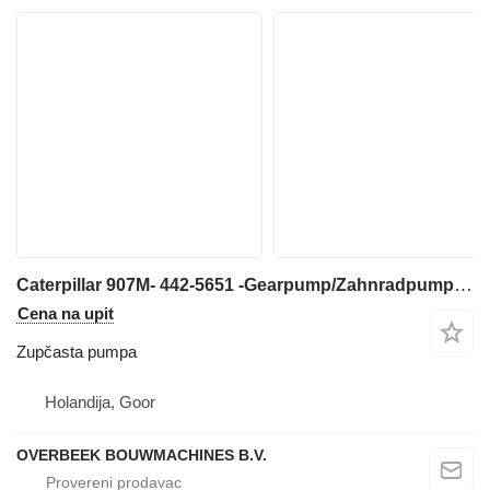
Caterpillar 907M- 442-5651 -Gearpump/Zahnradpumpe/Tandwielpomp zupčasta pumpa za prednjeg utovarivača
Cena na upit
Zupčasta pumpa
Holandija, Goor
OVERBEEK BOUWMACHINES B.V.