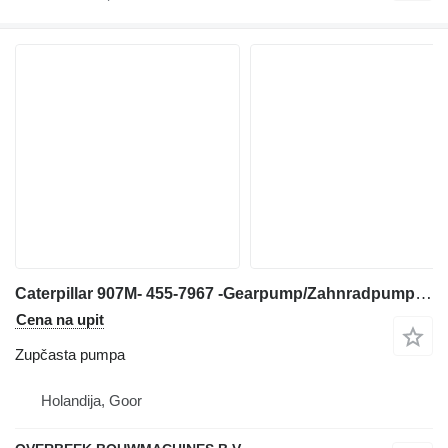
Caterpillar 907M- 455-7967 -Gearpump/Zahnradpumpe/Tandwielpomp zupčasta pumpa za prednjeg utovarivača
Cena na upit
Zupčasta pumpa
Holandija, Goor