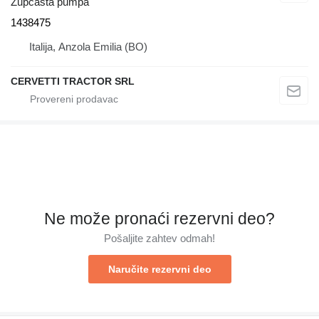
Zupčasta pumpa
1438475
Italija, Anzola Emilia (BO)
CERVETTI TRACTOR SRL
Ne može pronaći rezervni dеo?
Pošaljite zahtev odmah!
Naručite rezervni dеo