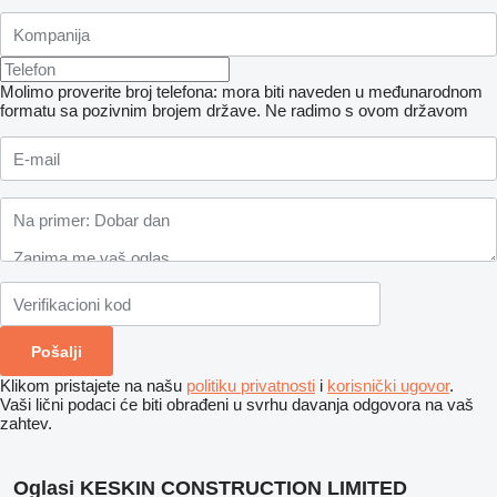
Molimo proverite broj telefona: mora biti naveden u međunarodnom
formatu sa pozivnim brojem države.
Ne radimo s ovom državom
Klikom pristajete na našu
politiku privatnosti
i
korisnički ugovor
.
Vaši lični podaci će biti obrađeni u svrhu davanja odgovora na vaš
zahtev.
Oglasi KESKIN CONSTRUCTION LIMITED