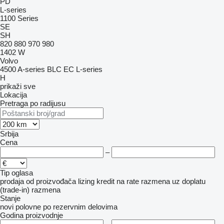
PD
L-series
1100 Series
SE
SH
820
880
970
980
1402
W
Volvo
4500
A-series
BLC
EC
L-series
H
prikaži sve
Lokacija
Pretraga po radijusu
Srbija
Cena
–
Tip oglasa
prodaja
od proizvođača
lizing
kredit
na rate
razmena uz doplatu
(trade-in)
razmena
Stanje
novi
polovne
po rezervnim delovima
Godina proizvodnje