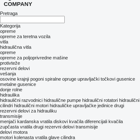
COMPANY
Pretraga
Kategorija
opreme
оpremе za teretna vozila
vitla
hidraulična vitla
opreme
opreme za poljoprivredne mašine
protivteže
rezervni delovi
vešanja
osovine
krajnji pogoni
spiralne opruge
upravljački točkovi
gusenice
metalne gusenice
donje rolne
hidraulika
hidraulični razvodnici
hidraulične pumpe
hidraulični rotatori
hidraulični
cilindri
hidraulični motori
hidrauličke upravljačke jedinice
drugi
rezervni delovi za hidrauliku
transmisije
menjači
kardanska vratila
diskovi kvačila
diferencijali
kvačila
zupčasta vratila
drugi rezervni delovi transmisije
delovi motora
motori
kolenasta vratila
glave cilindra