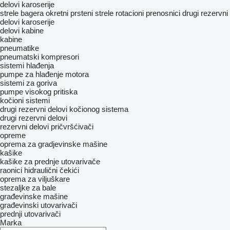
delovi karoserije
strele bagera
okretni prsteni
strele
rotacioni prenosnici
drugi rezervni
delovi karoserije
delovi kabine
kabine
pneumatikе
pneumatski kompresori
sistemi hlađenja
pumpe za hlađenje motora
sistemi za goriva
pumpe visokog pritiska
kočioni sistemi
drugi rezervni delovi kočionog sistema
drugi rezervni delovi
rezervni delovi
pričvršćivači
opreme
oprema za gradjevinske mašine
kašike
kašike za prednje utovarivače
raonici
hidraulični čekići
oprema za viljuškare
stezaljke za bale
građevinske mašine
građevinski utovarivači
prednji utovarivači
Marka