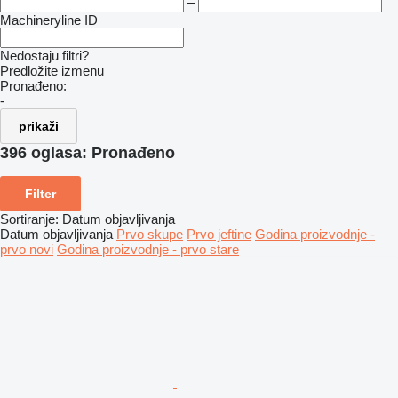
–
Machineryline ID
Nedostaju filtri?
Predložite izmenu
Pronađeno:
-
prikaži
396 oglasa:
Pronađeno
Filter
Sortiranje
:
Datum objavljivanja
Datum objavljivanja
Prvo skupe
Prvo jeftine
Godina proizvodnje -
prvo novi
Godina proizvodnje - prvo stare