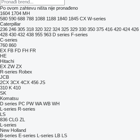
Po ovom zahtevu ništa nije pronađeno
1604
1704
MH
580
590
688
788
1088
1188
1840
1845
CX
W-series
Caterpillar
236
246
305
318
320
322
324
325
329
330
350
375
416
420
424
426
428
430
432
438
955
963
D series
F-series
C-series
760
860
EX
FB
FD
FH
FR
HE
Hitachi
EX
ZW
ZX
R-series
Robex
JCB
2CX
3CX
4CX
456
JS
310 K
410
SK
Komatsu
D series
PC
PW
WA
WB
WH
L-series
R-series
LS
836
CLG
ZL
L-series
New Holland
B-series
E-series
L-series
LB
LS