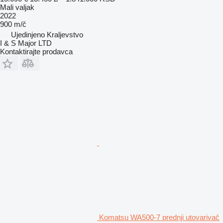
Mali valjak
2022
900 m/č
Ujedinjeno Kraljevstvo
I & S Major LTD
Kontaktirajte prodavca
Komatsu WA500-7 prednji utovarivač