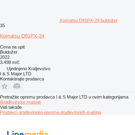
Komatsu D61PX-24 buldožer
35
Komatsu D61PX-24
Cena na upit
Buldožer
2022
3.498 m/č
Ujedinjeno Kraljevstvo
I & S Major LTD
Kontaktirajte prodavca
Pretražite opremu prodavca I & S Major LTD u ovim kategorijama
Građevinske mašine
Vidi takođe
Prodavci građevinske opreme građevinskih mašina