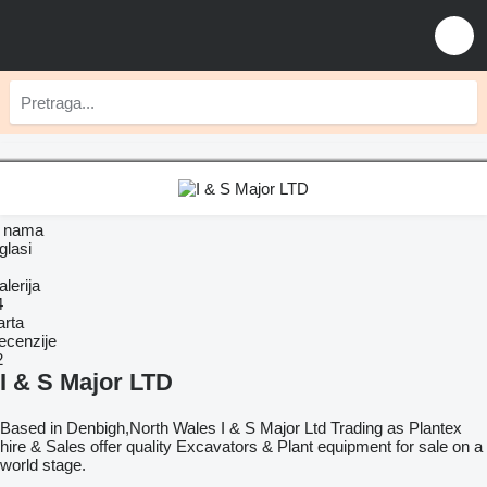
 nama
glasi
lerija
4
arta
ecenzije
2
I & S Major LTD
Based in Denbigh,North Wales I & S Major Ltd Trading as Plantex
hire & Sales offer quality Excavators & Plant equipment for sale on a
world stage.