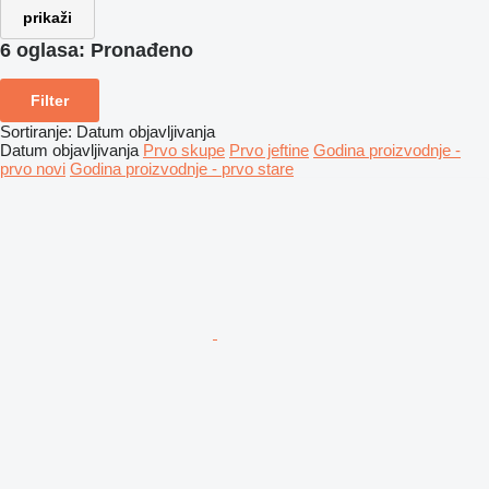
prikaži
6 oglasa:
Pronađeno
Filter
Sortiranje
:
Datum objavljivanja
Datum objavljivanja
Prvo skupe
Prvo jeftine
Godina proizvodnje -
prvo novi
Godina proizvodnje - prvo stare