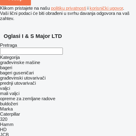
Klikom pristajete na našu
politiku privatnosti
i
korisnički ugovor
.
Vaši lični podaci će biti obrađeni u svrhu davanja odgovora na vaš
zahtev.
Oglasi I & S Major LTD
Pretraga
Kategorija
građevinske mašine
bageri
bageri guseničari
građevinski utovarivači
prednji utovarivači
valjci
mali valjci
opreme za zemljane radove
buldožeri
Marka
Caterpillar
320
Hamm
HD
JCB