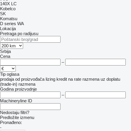
140X LC
Kobelco
SK
Komatsu
D series
WA
Lokacija
Pretraga po radijusu
Srbija
Cena
–
Tip oglasa
prodaja
od proizvođača
lizing
kredit
na rate
razmena uz doplatu
(trade-in)
razmena
Godina proizvodnje
–
Machineryline ID
Nedostaju filtri?
Predložite izmenu
Pronađeno:
-