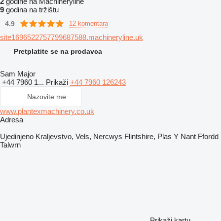
2
godine na Machineryline
9
godina na tržištu
4.9
12 komentara
site1696522757799687588.machineryline.uk
Pretplatite se na prodavca
Sam Major
+44 7960 1...
Prikaži
+44 7960 126243
Nazovite me
www.plantexmachinery.co.uk
Adresa
Ujedinjeno Kraljevstvo, Vels, Nercwys Flintshire, Plas Y Nant Ffordd
Talwrn
Prikaži kartu