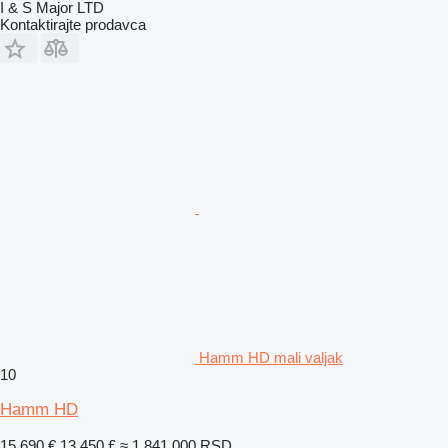
I & S Major LTD
Kontaktirajte prodavca
Hamm HD mali valjak
10
Hamm HD
15.690 €
13.450 £
≈ 1.841.000 RSD