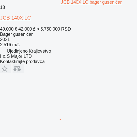
JCB 140X LC bager guseničar
13
JCB 140X LC
49.000 €
42.000 £
≈ 5.750.000 RSD
Bager guseničar
2021
2.516 m/č
Ujedinjeno Kraljevstvo
I & S Major LTD
Kontaktirajte prodavca