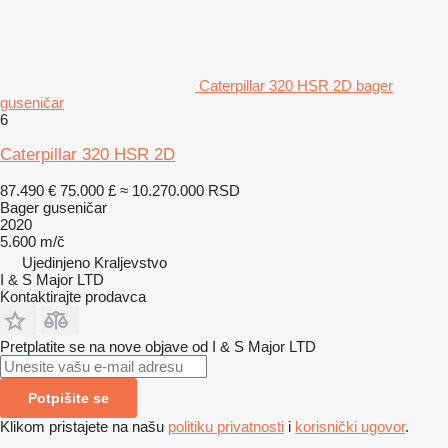
Caterpillar 320 HSR 2D bager
guseničar
6
Caterpillar 320 HSR 2D
87.490 €
75.000 £
≈ 10.270.000 RSD
Bager guseničar
2020
5.600 m/č
Ujedinjeno Kraljevstvo
I & S Major LTD
Kontaktirajte prodavca
Pretplatite se na nove objave od I & S Major LTD
Potpišite se
Klikom pristajete na našu
politiku privatnosti
i
korisnički ugovor
.