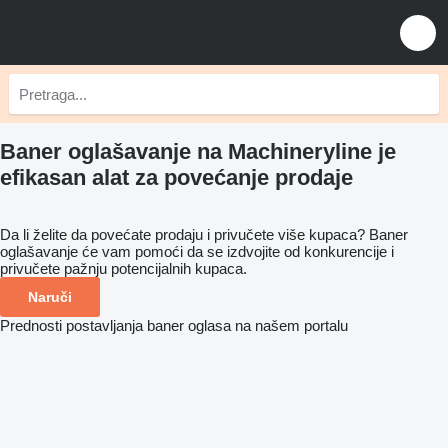
Baner oglašavanje na Machineryline je
efikasan alat za povećanje prodaje
Da li želite da povećate prodaju i privučete više kupaca? Baner
oglašavanje će vam pomoći da se izdvojite od konkurencije i
privučete pažnju potencijalnih kupaca.
Naruči
Prednosti postavljanja baner oglasa na našem portalu