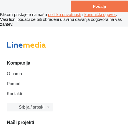
Klikom pristajete na našu
politiku privatnosti
i
korisnički ugovor
.
Vaši lični podaci će biti obrađeni u svrhu davanja odgovora na vaš
zahtev.
Kompanija
O nama
Pomoć
Kontakti
Srbija / srpski
Naši projekti