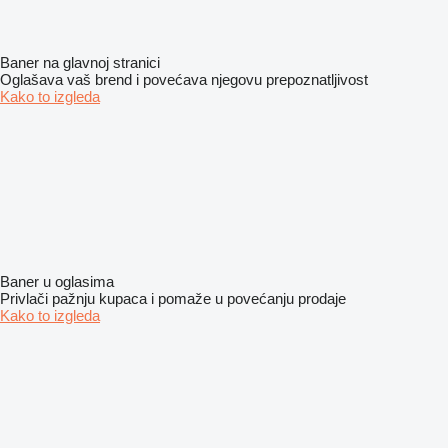
Baner na glavnoj stranici
Oglašava vaš brend i povećava njegovu prepoznatljivost
Kako to izgleda
Baner u oglasima
Privlači pažnju kupaca i pomaže u povećanju prodaje
Kako to izgleda