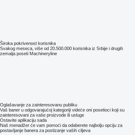
Široka pokrivenost korisnika
Svakog meseca, više od 20.500.000 korisnika iz Srbije i drugih
zemalja poseti Machineryline
Oglašavanje za zainteresovanu publiku
Vaš baner u odgovarajućoj kategoriji videće oni posetioci koji su
zainteresovani za vaše proizvode ili usluge
Ostavite aplikaciju sada
Naš menadžer će vam pomoći da odaberete najbolju opciju za
postavljanje banera za postizanje vaših ciljeva