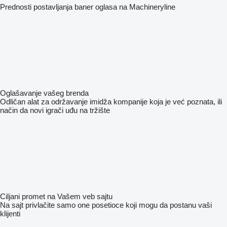
Prednosti postavljanja baner oglasa na Machineryline
Oglašavanje vašeg brenda
Odličan alat za održavanje imidža kompanije koja je već poznata, ili
način da novi igrači uđu na tržište
Ciljani promet na Vašem veb sajtu
Na sajt privlačite samo one posetioce koji mogu da postanu vaši
klijenti