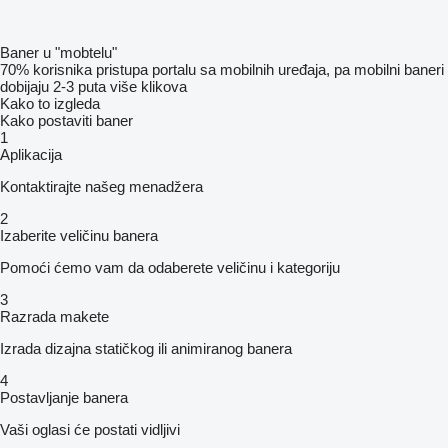
Baner u "mobtelu"
70% korisnika pristupa portalu sa mobilnih uređaja, pa mobilni baneri
dobijaju 2-3 puta više klikova
Kako to izgleda
Kako postaviti baner
1
Aplikacija
Kontaktirajte našeg menadžera
2
Izaberite veličinu banera
Pomoći ćemo vam da odaberete veličinu i kategoriju
3
Razrada makete
Izrada dizajna statičkog ili animiranog banera
4
Postavljanje banera
Vaši oglasi će postati vidljivi