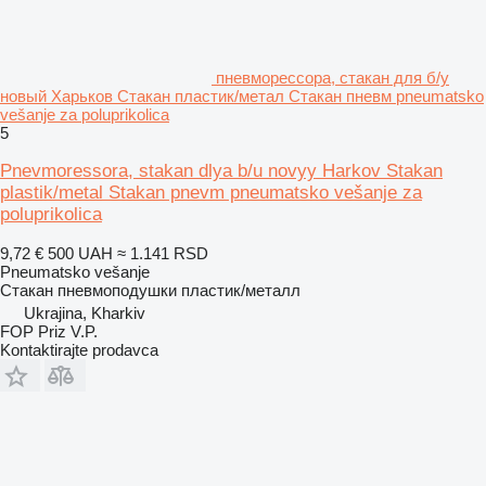
пневморессора, стакан для б/у
новый Харьков Стакан пластик/метал Стакан пневм pneumatsko
vešanje za poluprikolica
5
Pnevmoressora, stakan dlya b/u novyy Harkov Stakan
plastik/metal Stakan pnevm pneumatsko vešanje za
poluprikolica
9,72 €
500 UAH
≈ 1.141 RSD
Pneumatsko vešanje
Стакан пневмоподушки пластик/металл
Ukrajina, Kharkiv
FOP Priz V.P.
Kontaktirajte prodavca