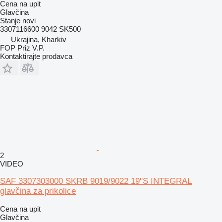
Cena na upit
Glavčina
Stanje
novi
3307116600 9042 SK500
Ukrajina, Kharkiv
FOP Priz V.P.
Kontaktirajte prodavca
2
VIDEO
SAF 3307303000 SKRB 9019/9022 19''Ѕ INTEGRAL
glavčina za prikolice
Cena na upit
Glavčina