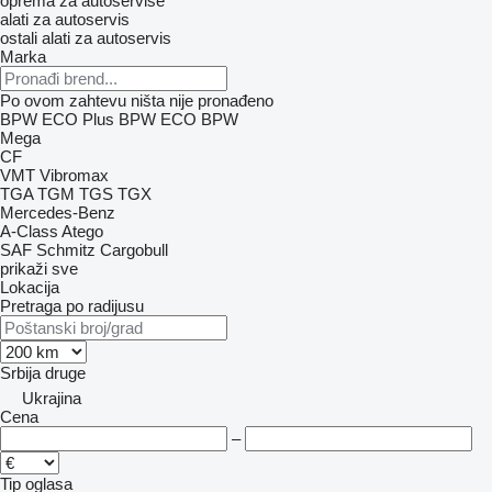
oprema za autoservise
alati za autoservis
ostali alati za autoservis
Marka
Po ovom zahtevu ništa nije pronađeno
BPW ECO Plus
BPW ECO
BPW
Mega
CF
VMT
Vibromax
TGA
TGM
TGS
TGX
Mercedes-Benz
A-Class
Atego
SAF
Schmitz Cargobull
prikaži sve
Lokacija
Pretraga po radijusu
Srbija
druge
Ukrajina
Cena
–
Tip oglasa