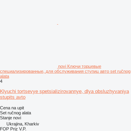
novi Ключи торцевые
специализированные, для обслуживания ступиц авто set ručnog
alata
4
Klyuchi tortsevye spetsializirovannye, dlya obsluzhyvaniya
stupits avto
Cena na upit
Set ručnog alata
Stanje
novi
Ukrajina, Kharkiv
FOP Priz V.P.