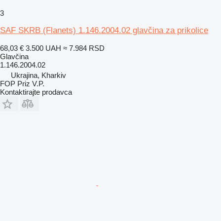
3
SAF SKRB (Flanets) 1.146.2004.02 glavčina za prikolice
68,03 €
3.500 UAH
≈ 7.984 RSD
Glavčina
1.146.2004.02
Ukrajina, Kharkiv
FOP Priz V.P.
Kontaktirajte prodavca