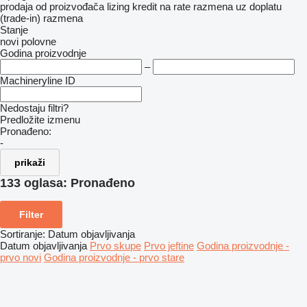
prodaja
od proizvođača
lizing
kredit
na rate
razmena uz doplatu
(trade-in)
razmena
Stanje
novi
polovne
Godina proizvodnje
–
Machineryline ID
Nedostaju filtri?
Predložite izmenu
Pronađeno:
-
prikaži
133 oglasa:
Pronađeno
Filter
Sortiranje
:
Datum objavljivanja
Datum objavljivanja
Prvo skupe
Prvo jeftine
Godina proizvodnje -
prvo novi
Godina proizvodnje - prvo stare