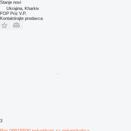
Stanje
novi
Ukrajina, Kharkiv
FOP Priz V.P.
Kontaktirajte prodavca
3
Ror 09915500 polugibanj za poluprikolica