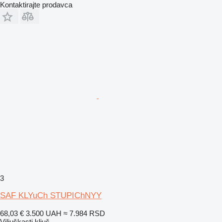
Kontaktirajte prodavca
3
SAF KLYuCh STUPIChNYY
68,03 €
3.500 UAH
≈ 7.984 RSD
Viljuškasti ključ