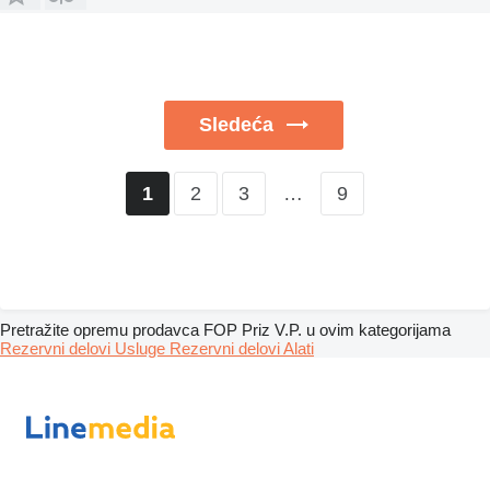
Sledeća
2
3
…
9
1
Pretražite opremu prodavca FOP Priz V.P. u ovim kategorijama
Rezervni delovi
Usluge
Rezervni delovi
Alati