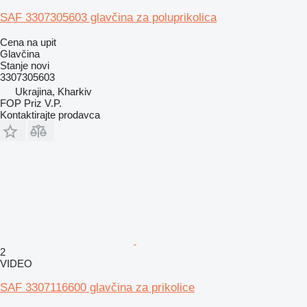
SAF 3307305603 glavčina za poluprikolica
Cena na upit
Glavčina
Stanje
novi
3307305603
Ukrajina, Kharkiv
FOP Priz V.P.
Kontaktirajte prodavca
2
VIDEO
SAF 3307116600 glavčina za prikolice