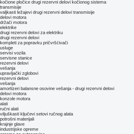
kočione pločice
drugi rezervni delovi kočionog sistema
transmisije
valjkasti ležajevi
drugi rezervni delovi transmisije
delovi motora
držači motora
elektrike
drugi rezervni delovi za elektriku
drugi rezervni delovi
kompleti za popravku
pričvršćivači
usluge
servisi vozila
servisne stanice
rezervni delovi
vešanja
upravljački zglobovi
rezervni delovi
vešanja
amortizeri
balansne osovine
vešanja - drugi rezervni delovi
delovi motora
konzole motora
alati
ručni alati
viljuškasti ključevi
setovi ručnog alata
potrošni materijali
krajnje glave
industrijske opreme