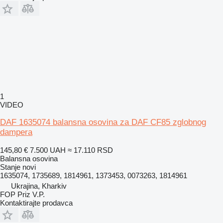
1
VIDEO
DAF 1635074 balansna osovina za DAF CF85 zglobnog
dampera
145,80 €
7.500 UAH
≈ 17.110 RSD
Balansna osovina
Stanje
novi
1635074, 1735689, 1814961, 1373453, 0073263, 1814961
Ukrajina, Kharkiv
FOP Priz V.P.
Kontaktirajte prodavca