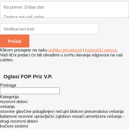
Klikom pristajete na našu
politiku privatnosti
i
korisnički ugovor
.
Vaši lični podaci će biti obrađeni u svrhu davanja odgovora na vaš
zahtev.
Oglasi FOP Priz V.P.
Pretraga
Kategorija
rezervni delovi
vešanja
osovine
glavčine
polugibnjevi
nečujni blokovi
pneumatska vešanja
balansne osovine
upravljački zglobovi
nosači amortizera
vešanja -
drugi rezervni delovi
kočioni sistemi