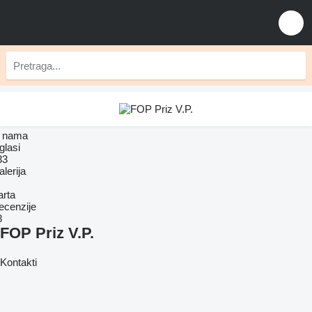
 nama
glasi
33
lerija
arta
ecenzije
8
FOP Priz V.P.
Kontakti