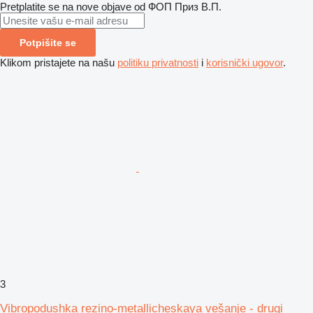
Pretplatite se na nove objave od ФОП Приз В.П.
Potpišite se
Klikom pristajete na našu
politiku privatnosti
i
korisnički ugovor
.
3
Vibropodushka rezino-metallicheskaya vešanje - drugi