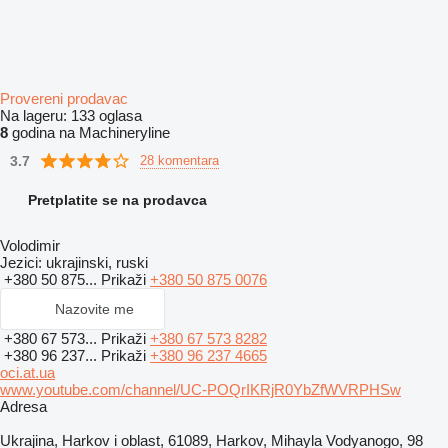
Provereni prodavac
Na lageru:
133 oglasa
8
godina na Machineryline
3.7
28 komentara
Pretplatite se na prodavca
Volodimir
Jezici:
ukrajinski, ruski
+380 50 875...
Prikaži
+380 50 875 0076
Nazovite me
+380 67 573...
Prikaži
+380 67 573 8282
+380 96 237...
Prikaži
+380 96 237 4665
oci.at.ua
www.youtube.com/channel/UC-POQrIKRjR0YbZfWVRPHSw
Adresa
Ukrajina, Harkov i oblast, 61089, Harkov, Mihayla Vodyanogo, 98