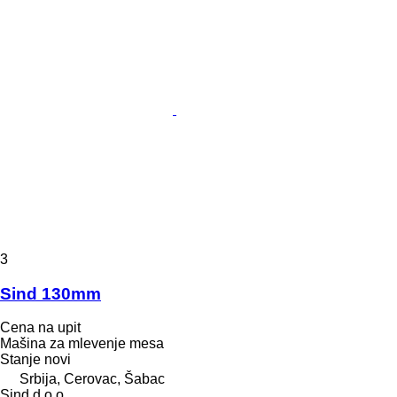
3
Sind 130mm
Cena na upit
Mašina za mlevenje mesa
Stanje
novi
Srbija, Cerovac, Šabac
Sind d.o.o.