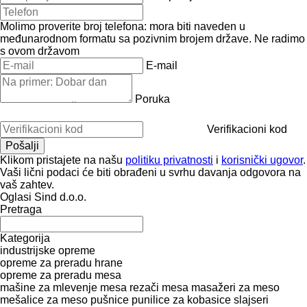
Molimo proverite broj telefona: mora biti naveden u
međunarodnom formatu sa pozivnim brojem države.
Ne radimo
s ovom državom
E-mail
Poruka
Verifikacioni kod
Klikom pristajete na našu
politiku privatnosti
i
korisnički ugovor
.
Vaši lični podaci će biti obrađeni u svrhu davanja odgovora na
vaš zahtev.
Oglasi Sind d.o.o.
Pretraga
Kategorija
industrijske opreme
opreme za preradu hrane
opreme za preradu mesa
mašine za mlevenje mesa
rezači mesa
masažeri za meso
mešalice za meso
pušnice
punilice za kobasice
slajseri