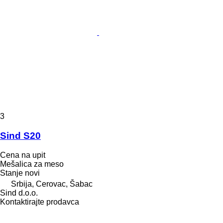
3
Sind S20
Cena na upit
Mešalica za meso
Stanje
novi
Srbija, Cerovac, Šabac
Sind d.o.o.
Kontaktirajte prodavca