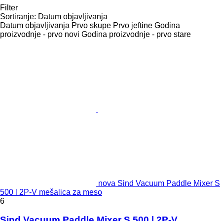
Filter
Sortiranje
:
Datum objavljivanja
Datum objavljivanja
Prvo skupe
Prvo jeftine
Godina
proizvodnje - prvo novi
Godina proizvodnje - prvo stare
nova Sind Vacuum Paddle Mixer S
500 l 2P-V mešalica za meso
6
Sind Vacuum Paddle Mixer S 500 l 2P-V