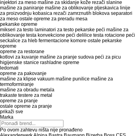
injektori za meso
mašine za skidanje kože
rezači slanine
mašine za paniranje
mašine za oblikovanje pljeskavica
linije
za proizvodnju kobasica
rezači zamrznutih blokova
separatori
za meso
ostale opreme za preradu mesa
pekarske opreme
mikseri za testo
laminatori za testo
pekarske peći
mašine za
oblikovanje testa
konvekcione peći
delilice testa
rotacione peći
seckalice za hleb
fermentacione komore
ostale pekarske
opreme
opreme za restorane
kotlovi za kuvanje
mašine za pranje sudova
peći za picu
higijenske stanice
rashladne opreme
ledomati
opreme za pakovanje
mašine za klipse
vakuum mašine
punilice
mašine za
termoformiranje
mašine za obradu metala
trakaste testere za metal
opreme za pranje
ostale opreme za pranje
prikaži sve
Marka
Po ovom zahtevu ništa nije pronađeno
Alexanderwerk
Alpina
Bastra
Baumann
Bizerba
Boss
CFS