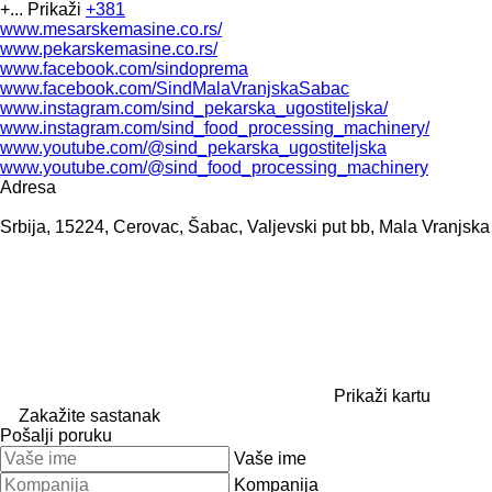
+...
Prikaži
+381
www.mesarskemasine.co.rs/
www.pekarskemasine.co.rs/
www.facebook.com/sindoprema
www.facebook.com/SindMalaVranjskaSabac
www.instagram.com/sind_pekarska_ugostiteljska/
www.instagram.com/sind_food_processing_machinery/
www.youtube.com/@sind_pekarska_ugostiteljska
www.youtube.com/@sind_food_processing_machinery
Adresa
Srbija, 15224, Cerovac, Šabac, Valjevski put bb, Mala Vranjska
Prikaži kartu
Zakažite sastanak
Pošalji poruku
Vaše ime
Kompanija