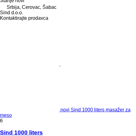
Stanje
novi
Srbija, Cerovac, Šabac
Sind d.o.o.
Kontaktirajte prodavca
novi Sind 1000 liters masažer za
meso
6
Sind 1000 liters