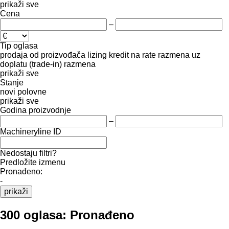
prikaži sve
Cena
–
Tip oglasa
prodaja
od proizvođača
lizing
kredit
na rate
razmena uz
doplatu (trade-in)
razmena
prikaži sve
Stanje
novi
polovne
prikaži sve
Godina proizvodnje
–
Machineryline ID
Nedostaju filtri?
Predložite izmenu
Pronađeno:
-
prikaži
300 oglasa:
Pronađeno