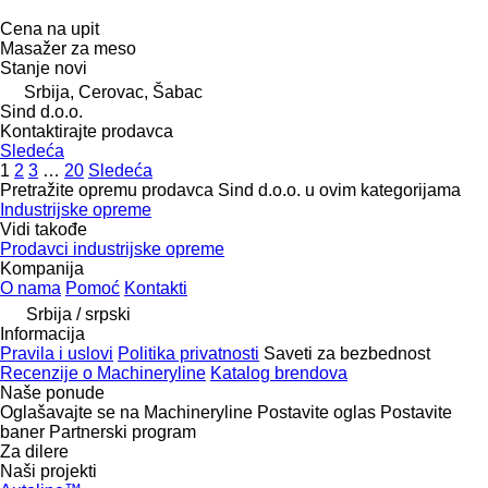
Cena na upit
Masažer za meso
Stanje
novi
Srbija, Cerovac, Šabac
Sind d.o.o.
Kontaktirajte prodavca
Sledeća
1
2
3
…
20
Sledeća
Pretražite opremu prodavca Sind d.o.o. u ovim kategorijama
Industrijske opreme
Vidi takođe
Prodavci industrijske opreme
Kompanija
O nama
Pomoć
Kontakti
Srbija / srpski
Informacija
Pravila i uslovi
Politika privatnosti
Saveti za bezbednost
Recenzije o Machineryline
Katalog brendova
Naše ponude
Oglašavajte se na Machineryline
Postavite oglas
Postavite
baner
Partnerski program
Za dilere
Naši projekti