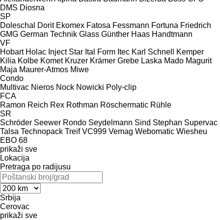
DMS
Diosna
SP
Doleschal
Dorit
Ekomex
Fatosa
Fessmann
Fortuna
Friedrich
GMG
German Technik
Glass
Günther
Haas
Handtmann
VF
Hobart
Holac
Inject Star
Ital Form
Itec
Karl Schnell
Kemper
Kilia
Kolbe
Komet
Kruzer
Krämer Grebe
Laska
Mado
Magurit
Maja
Maurer-Atmos
Miwe
Condo
Multivac
Nieros
Nock
Nowicki
Poly-clip
FCA
Ramon
Reich
Rex
Rothman
Röschermatic
Rühle
SR
Schröder
Seewer Rondo
Seydelmann
Sind
Stephan
Supervac
Talsa
Technopack
Treif
VC999
Vemag
Webomatic
Wiesheu
EBO 68
prikaži sve
Lokacija
Pretraga po radijusu
Srbija
Cerovac
prikaži sve