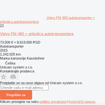
Volvo FM 460 autotransporter +
prikolica autotransportera
22
Volvo FM 460 + prikolica autotransportera
73.500 €
≈ 8.619.000 RSD
Autotransporter
2015
1.242.025 km
Marka karoserije
Kassbohrer
Češka
Unicam system s.r.o.
Kontaktirajte prodavca
Pretplatite se na nove objave od Unicam system s.r.o.
Potpišite se
Klikom pristajete na našu
politiku privatnosti
i
korisnički ugovor
.