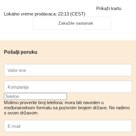
Prikaži kartu
Lokalno vreme prodavaca: 22:13 (CEST)
Zakažite sastanak
Pošalji poruku
Molimo proverite broj telefona: mora biti naveden u
međunarodnom formatu sa pozivnim brojem države.
Ne radimo
s ovom državom