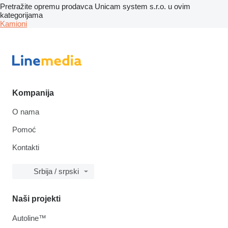
Pretražite opremu prodavca Unicam system s.r.o. u ovim
kategorijama
Kamioni
Kompanija
O nama
Pomoć
Kontakti
Srbija / srpski
Naši projekti
Autoline™