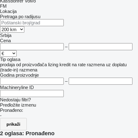
Kässbohrer
Volvo
FM
Lokacija
Pretraga po radijusu
Srbija
Cena
–
Tip oglasa
prodaja
od proizvođača
lizing
kredit
na rate
razmena uz doplatu
(trade-in)
razmena
Godina proizvodnje
–
Machineryline ID
Nedostaju filtri?
Predložite izmenu
Pronađeno:
-
prikaži
2 oglasa:
Pronađeno