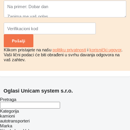
Klikom pristajete na našu
politiku privatnosti
i
korisnički ugovor
.
Vaši lični podaci će biti obrađeni u svrhu davanja odgovora na
vaš zahtev.
Oglasi Unicam system s.r.o.
Pretraga
Kategorija
kamioni
autotransporteri
Marka