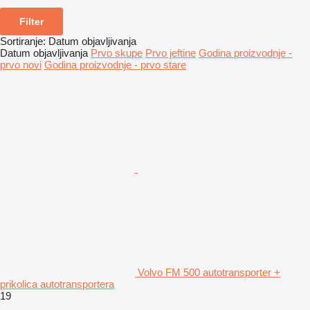
Filter
Sortiranje
:
Datum objavljivanja
Datum objavljivanja
Prvo skupe
Prvo jeftine
Godina proizvodnje -
prvo novi
Godina proizvodnje - prvo stare
Volvo FM 500 autotransporter +
prikolica autotransportera
19