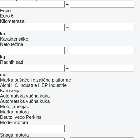
–
Евро
Euro 6
Kilometraža
–
km
Karakteristike
Neto težina
–
kg
Radnih sati
–
m/č
Marka bušaće i dizalične platforme
Aichi
HC Industrie
HEP Industrie
Karoserija
Automatska vučna kuka
Automatska vučna kuka
Motor, menjač
Marka motora
Deutz
Iveco
Perkins
Model motora
Snaga motora