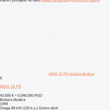
Klikom pristajete na našu
politiku privatnosti
i
korisnički ugovor
.
MAG 22 PK bušaća dizalica
6
MAG 22 PK
43.000 €
≈ 5.046.000 RSD
Bušaća dizalica
1999
Snaga
88 kW (120 k.s.)
Gorivo
dizel