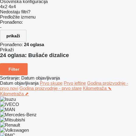
Osovinska konfiguracija
4x2
4x4
Nedostaju filtri?
Predložite izmenu
Pronađeno:
-
prikaži
Pronađeno:
24 oglasa
Prikaži
24 oglasa:
Bušaće dizalice
Filter
Sortiranje
:
Datum objavljivanja
Datum objavljivanja
Prvo skupe
Prvo jeftine
Godina proizvodnje -
prvo novi
Godina proizvodnje - prvo stare
Kilometraža ⬊
Kilometraža ⬈