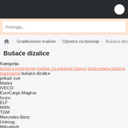
Građevinske mašine
Opreme za bušenje
Bušaće diza
Bušaće dizalice
Kategorija
bušaća postrojenja
mašine za pobijanje šipova
horizontalna bušeća
postrojenja
bušaće dizalice
prikaži sve
Marka
IVECO
EuroCargo
Magirus
Isuzu
ELF
MAN
TGM
Mercedes-Benz
Unimog
Mitsubishi