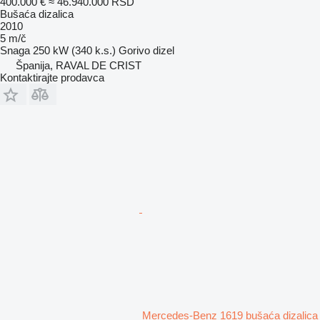
400.000 €
≈ 46.940.000 RSD
Bušaća dizalica
2010
5 m/č
Snaga
250 kW (340 k.s.)
Gorivo
dizel
Španija, RAVAL DE CRIST
Kontaktirajte prodavca
Mercedes-Benz 1619 bušaća dizalica