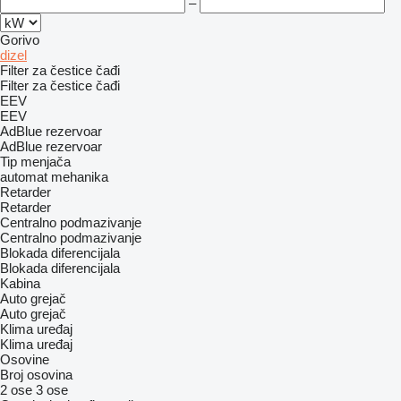
–
Gorivo
dizel
Filter za čestice čađi
Filter za čestice čađi
EEV
EEV
AdBlue rezervoar
AdBlue rezervoar
Tip menjača
automat
mehanika
Retarder
Retarder
Centralno podmazivanje
Centralno podmazivanje
Blokada diferencijala
Blokada diferencijala
Kabina
Auto grejač
Auto grejač
Klima uređaj
Klima uređaj
Osovine
Broj osovina
2 ose
3 ose