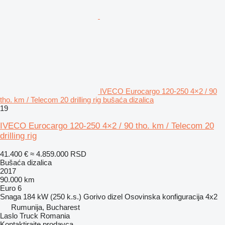
IVECO Eurocargo 120-250 4×2 / 90
tho. km / Telecom 20 drilling rig bušaća dizalica
19
IVECO Eurocargo 120-250 4×2 / 90 tho. km / Telecom 20
drilling rig
41.400 €
≈ 4.859.000 RSD
Bušaća dizalica
2017
90.000 km
Euro 6
Snaga
184 kW (250 k.s.)
Gorivo
dizel
Osovinska konfiguracija
4x2
Rumunija, Bucharest
Laslo Truck Romania
Kontaktirajte prodavca