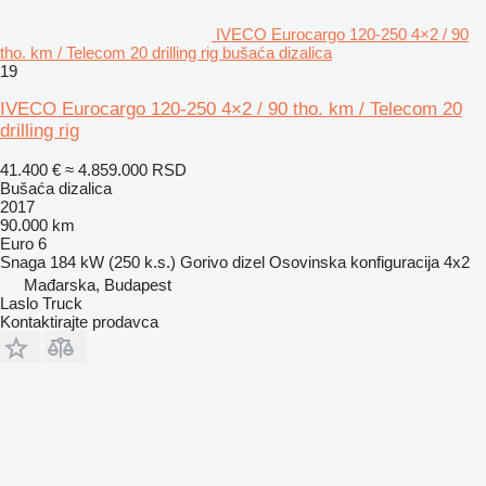
IVECO Eurocargo 120-250 4×2 / 90
tho. km / Telecom 20 drilling rig bušaća dizalica
19
IVECO Eurocargo 120-250 4×2 / 90 tho. km / Telecom 20
drilling rig
41.400 €
≈ 4.859.000 RSD
Bušaća dizalica
2017
90.000 km
Euro 6
Snaga
184 kW (250 k.s.)
Gorivo
dizel
Osovinska konfiguracija
4x2
Mađarska, Budapest
Laslo Truck
Kontaktirajte prodavca