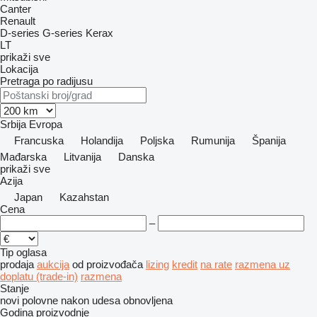
Canter
Renault
D-series
G-series
Kerax
LT
prikaži sve
Lokacija
Pretraga po radijusu
Srbija
Evropa
Francuska
Holandija
Poljska
Rumunija
Španija
Mađarska
Litvanija
Danska
prikaži sve
Azija
Japan
Kazahstan
Cena
–
Tip oglasa
prodaja
aukcija
od proizvođača
lizing
kredit
na rate
razmena uz
doplatu (trade-in)
razmena
Stanje
novi
polovne
nakon udesa
obnovljena
Godina proizvodnje