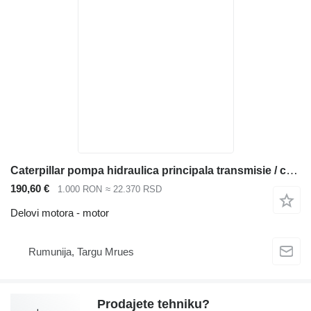
Caterpillar pompa hidraulica principala transmisie / cutie de viteze motor za Caterpillar 320 323 325 330 336 bagera
190,60 €
1.000 RON
≈ 22.370 RSD
Delovi motora - motor
Rumunija, Targu Mrues
Prodajete tehniku?