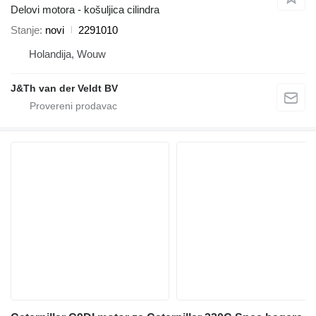
Delovi motora - košuljica cilindra
Stanje
novi
2291010
Holandija, Wouw
J&Th van der Veldt BV