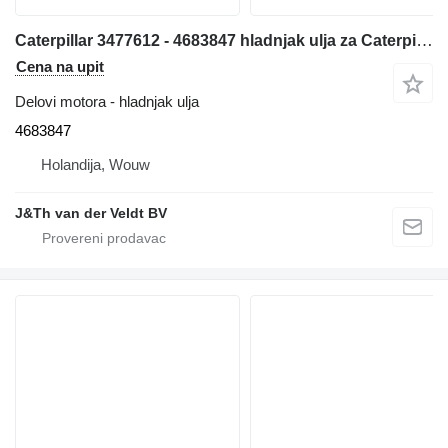
Caterpillar 3477612 - 4683847 hladnjak ulja za Caterpillar 324E 329E 330F 326F 329F 330FMHPU bagera
Cena na upit
Delovi motora - hladnjak ulja
4683847
Holandija, Wouw
J&Th van der Veldt BV