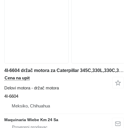
4I-6604 držač motora za Caterpillar 345C,330L,330C,340,345B bagera
Cena na upit
Delovi motora - držač motora
4I-6604
Meksiko, Chihuahua
Maquinaria Wiebe Km 24 Sa