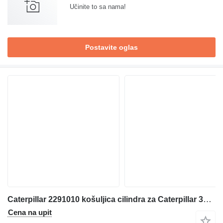
Učinite to sa nama!
Postavite oglas
Caterpillar 2291010 košuljica cilindra za Caterpillar 312C 314C 345C 330D 324D 325D 336D 336E 349E M330D M325D bagera
Cena na upit