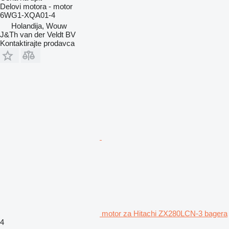
Delovi motora - motor
6WG1-XQA01-4
Holandija, Wouw
J&Th van der Veldt BV
Kontaktirajte prodavca
motor za Hitachi ZX280LCN-3 bagera
4