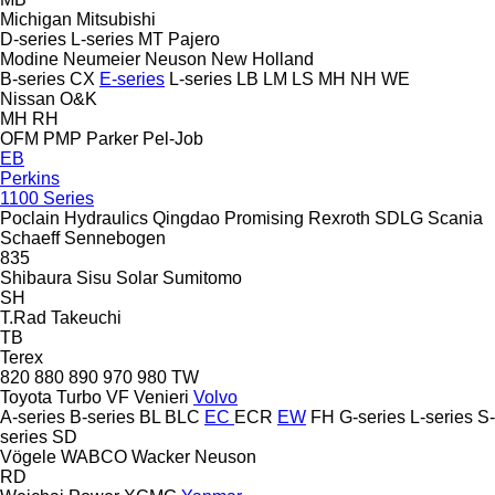
Michigan
Mitsubishi
D-series
L-series
MT
Pajero
Modine
Neumeier
Neuson
New Holland
B-series
CX
E-series
L-series
LB
LM
LS
MH
NH
WE
Nissan
O&K
MH
RH
OFM
PMP
Parker
Pel-Job
EB
Perkins
1100 Series
Poclain Hydraulics
Qingdao Promising
Rexroth
SDLG
Scania
Schaeff
Sennebogen
835
Shibaura
Sisu
Solar
Sumitomo
SH
T.Rad
Takeuchi
TB
Terex
820
880
890
970
980
TW
Toyota
Turbo
VF Venieri
Volvo
A-series
B-series
BL
BLC
EC
ECR
EW
FH
G-series
L-series
S-
series
SD
Vögele
WABCO
Wacker Neuson
RD