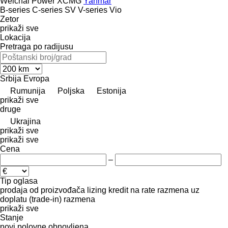
Weichai Power
XCMG
Yanmar
B-series
C-series
SV
V-series
Vio
Zetor
prikaži sve
Lokacija
Pretraga po radijusu
Srbija
Evropa
Rumunija
Poljska
Estonija
prikaži sve
druge
Ukrajina
prikaži sve
prikaži sve
Cena
–
Tip oglasa
prodaja
od proizvođača
lizing
kredit
na rate
razmena uz
doplatu (trade-in)
razmena
prikaži sve
Stanje
novi
polovne
obnovljena