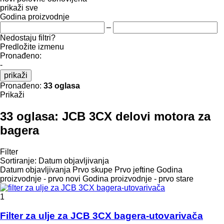
prikaži sve
Godina proizvodnje
–
Nedostaju filtri?
Predložite izmenu
Pronađeno:
-
prikaži
Pronađeno:
33 oglasa
Prikaži
33 oglasa:
JCB 3CX delovi motora za
bagerа
Filter
Sortiranje
:
Datum objavljivanja
Datum objavljivanja
Prvo skupe
Prvo jeftine
Godina
proizvodnje - prvo novi
Godina proizvodnje - prvo stare
1
Filter za ulje za JCB 3CX bagera-utovarivača