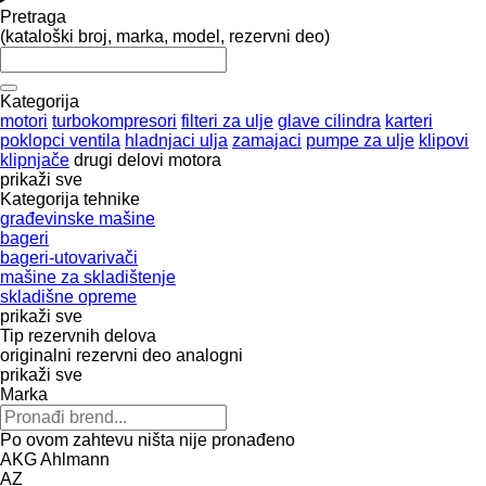
Pretraga
(kataloški broj, marka, model, rezervni deo)
Kategorija
motori
turbokompresori
filteri za ulje
glave cilindra
karteri
poklopci ventila
hladnjaci ulja
zamajaci
pumpe za ulje
klipovi
klipnjače
drugi delovi motora
prikaži sve
Kategorija tehnike
građevinske mašine
bageri
bageri-utovarivači
mašine za skladištenje
skladišne opreme
prikaži sve
Tip rezervnih delova
originalni rezervni deo
analogni
prikaži sve
Marka
Po ovom zahtevu ništa nije pronađeno
AKG
Ahlmann
AZ