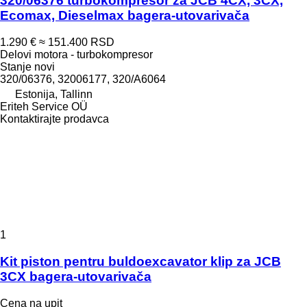
320/06376 turbokompresor za JCB 4CX, 3CX,
Ecomax, Dieselmax bagera-utovarivača
1.290 €
≈ 151.400 RSD
Delovi motora - turbokompresor
Stanje
novi
320/06376, 32006177, 320/A6064
Estonija, Tallinn
Eriteh Service OÜ
Kontaktirajte prodavca
1
Kit piston pentru buldoexcavator klip za JCB
3CX bagera-utovarivača
Cena na upit