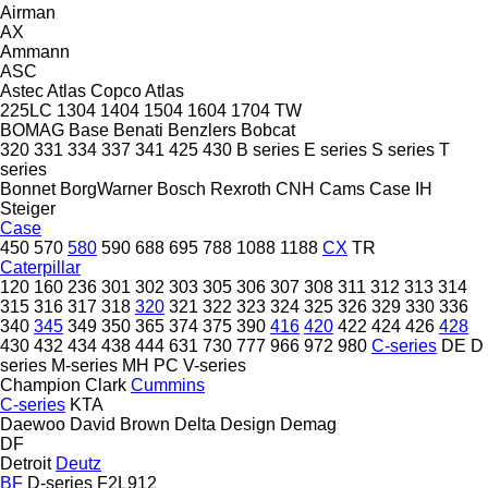
Airman
AX
Ammann
ASC
Astec
Atlas Copco
Atlas
225LC
1304
1404
1504
1604
1704
TW
BOMAG
Base
Benati
Benzlers
Bobcat
320
331
334
337
341
425
430
B series
E series
S series
T
series
Bonnet
BorgWarner
Bosch Rexroth
CNH
Cams
Case IH
Steiger
Case
450
570
580
590
688
695
788
1088
1188
CX
TR
Caterpillar
120
160
236
301
302
303
305
306
307
308
311
312
313
314
315
316
317
318
320
321
322
323
324
325
326
329
330
336
340
345
349
350
365
374
375
390
416
420
422
424
426
428
430
432
434
438
444
631
730
777
966
972
980
C-series
DE
D
series
M-series
MH
PC
V-series
Champion
Clark
Cummins
C-series
KTA
Daewoo
David Brown
Delta Design
Demag
DF
Detroit
Deutz
BF
D-series
F2L912