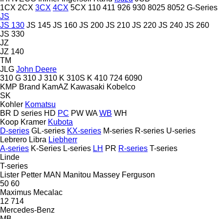
1CX
2CX
3CX
4CX
5CX
110
411
926
930
8025
8052
G-Series
JS
JS 130
JS 145
JS 160
JS 200
JS 210
JS 220
JS 240
JS 260
JS 330
JZ
JZ 140
TM
JLG
John Deere
310 G
310 J
310 K
310S K
410
724
6090
KMP Brand
KamAZ
Kawasaki
Kobelco
SK
Kohler
Komatsu
BR
D series
HD
PC
PW
WA
WB
WH
Koop
Kramer
Kubota
D-series
GL-series
KX-series
M-series
R-series
U-series
Lebrero
Libra
Liebherr
A-series
K-Series
L-series
LH
PR
R-series
T-series
Linde
T-series
Lister Petter
MAN
Manitou
Massey Ferguson
50
60
Maximus
Mecalac
12
714
Mercedes-Benz
MB