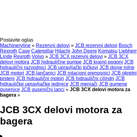
Postavite oglas
Machineryline
»
Rezervni delovi
»
JCB rezervni delovi
Bosch
Rexroth
Case
Caterpillar
Hitachi
John Deere
Komatsu
Liebherr
Linde
Rexroth
Volvo
»
JCB 3CX rezervni delovi
»
JCB 3CX
delovi motora
JCB hidraulične pumpe
JCB krajnji pogoni
JCB
hidraulični razvodnici
JCB upravljački točkovi
JCB donje rolne
JCB motori
JCB lančanici
JCB rotacioni prenosnici
JCB okretni
prsteni
JCB hidraulični motori
JCB hidraulični cilindri
JCB
hidrauličke upravljačke jedinice
JCB menjači
JCB gumene
gusenice
JCB gusenični lanci
»
JCB 3CX delovi motora za
bagerа
»
JCB 3CX delovi motora za
bagerа