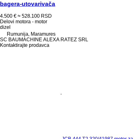
bagera-utovarivača
4.500 €
≈ 528.100 RSD
Delovi motora - motor
dizel
Rumunija, Maramures
SC BAUMACHINE ALEXA RATEZ SRL
Kontaktirajte prodavca
JCB 444 T2 320/41987 motor za