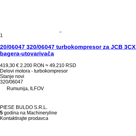
1
20/06047 320/06047 turbokompresor za JCB 3CX
bagera-utovarivača
419,30 €
2.200 RON
≈ 49.210 RSD
Delovi motora - turbokompresor
Stanje
novi
320/06047
Rumunija, ILFOV
PIESE BULDO S.R.L.
5
godina na Machineryline
Kontaktirajte prodavca