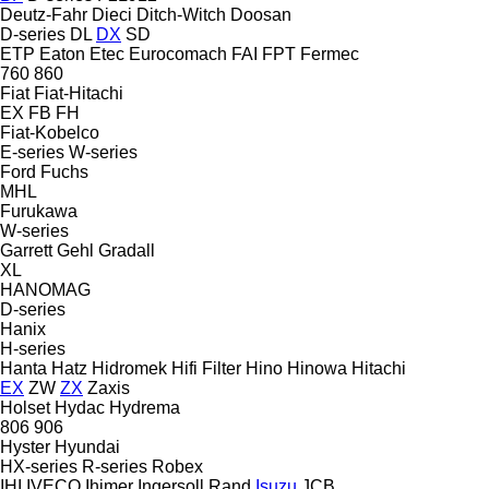
Deutz-Fahr
Dieci
Ditch-Witch
Doosan
D-series
DL
DX
SD
ETP
Eaton
Etec
Eurocomach
FAI
FPT
Fermec
760
860
Fiat
Fiat-Hitachi
EX
FB
FH
Fiat-Kobelco
E-series
W-series
Ford
Fuchs
MHL
Furukawa
W-series
Garrett
Gehl
Gradall
XL
HANOMAG
D-series
Hanix
H-series
Hanta
Hatz
Hidromek
Hifi Filter
Hino
Hinowa
Hitachi
EX
ZW
ZX
Zaxis
Holset
Hydac
Hydrema
806
906
Hyster
Hyundai
HX-series
R-series
Robex
IHI
IVECO
Ihimer
Ingersoll Rand
Isuzu
JCB