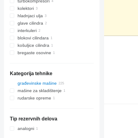
turbokompresori
kolektori
hladnjaci ulja
glave cilindra
interkuleri
blokovi cilindara
košuljice cilindra
bregastе osovinе
Kategorija tehnike
građevinske mašine
mašine za skladištenje
bageri
rudarske opreme
opreme za zemljane radove
viljuškari
bageri-utovarivači
građevinski utovarivači
opreme za kamenolome
mini bageri
buldožeri
rovokopači
mini utovarivači
damperi sa krutom šasijom
Tip rezervnih delova
prednji utovarivači
analogni