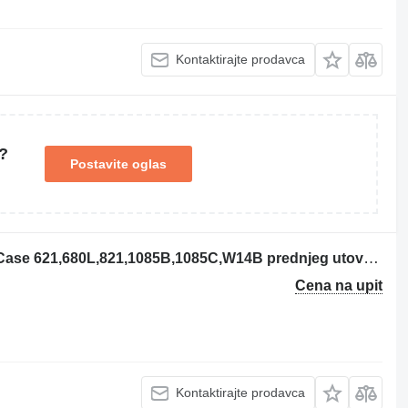
Kontaktirajte prodavca
?
Postavite oglas
Turbo JR907028 turbokompresor za Case 621,680L,821,1085B,1085C,W14B prednjeg utovarivača
Cena na upit
Kontaktirajte prodavca