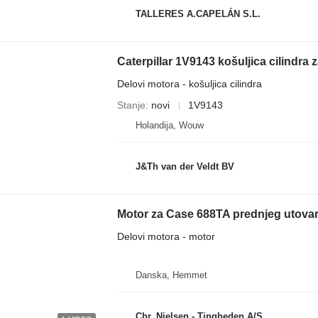
TALLERES A.CAPELÁN S.L.
Delovi motora - košuljica cilindra
Stanje
novi
1V9143
Holandija, Wouw
J&Th van der Veldt BV
Motor za Case 688TA prednjeg utova
Delovi motora - motor
Danska, Hemmet
Chr. Nielsen - Tingheden A/S