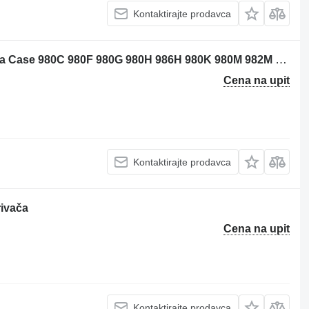
Kontaktirajte prodavca
Caterpillar 1V9143 košuljica cilindra za Case 980C 980F 980G 980H 986H 980K 980M 982M 980FII 980GII prednjeg utovarivača
Cena na upit
Kontaktirajte prodavca
rivača
Cena na upit
Kontaktirajte prodavca