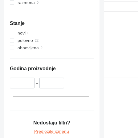
992
razmena
C-series
D series
Stanje
IT
M-series
novi
TH
polovne
obnovljena
Godina proizvodnje
–
Nedostaju filtri?
Predložite izmenu