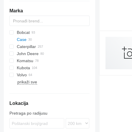
Marka
Bobcat
AS
GA
AR
600 - series
Case
AZ
453
Caterpillar
753
40XT
John Deere
763
580
120
C-series
Mega
BF
D-series
FR
FR
F-series
AL
44C
LX
HL-series
407
Komatsu
863
590
140
D-series
DL
W-series
SL
55D
ZW
HSL
426
331
580 SM
Kubota
864
621
216
SD
B-series
427
524
D series
Allrad
Volvo
873
688
226
D-series
436
544 J
HD
A-series
L-series
MT
P-series
S-series
L-series
PD
L-series
1100 Series
SKL
TL
prikaži sve
B series
721
236
456
724
PC
B-series
LB
6300
ZL
D series
821
242
524
824
WA
D-series
LS
EC
721 B
PA
921
246
530
6090
WB
L-series
TM
G-series
821 E
Lokacija
S series
1840
262C
531
6120
R-series
W-series
L-series
821 F
921 E
T series
1845
571G
533
6520
Pretraga po radijusu
SR
572G
536
1845C
SV
769
540
SR250
W-series
777
541