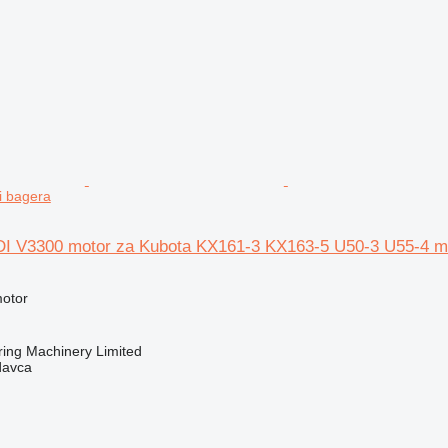
i bagera
I V3300 motor za Kubota KX161-3 KX163-5 U50-3 U55-4 mi
motor
ring Machinery Limited
davca