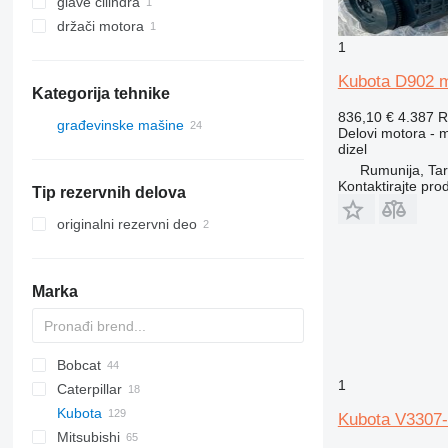
glave cilindra
držači motora
1
Kubota D902 m
Kategorija tehnike
836,10 €
4.387 
građevinske mašine
Delovi motora - 
dizel
bageri
Rumunija, Ta
mini bageri
Kontaktirajte pro
Tip rezervnih delova
originalni rezervni deo
Marka
Bobcat
AX
ASC
1
Caterpillar
320
CX
Kubota
331
232
DX
EX
H-series
EX
8025
SK
PC
Kubota V3307-
Mitsubishi
334
301
ZX
8052
WB
D-series