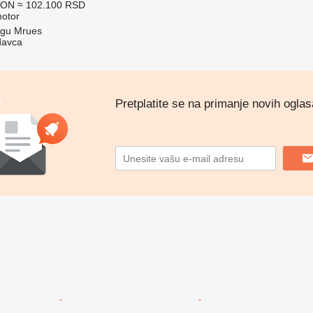
RON
≈ 102.100 RSD
motor
rgu Mrues
davca
Pretplatite se na primanje novih oglas