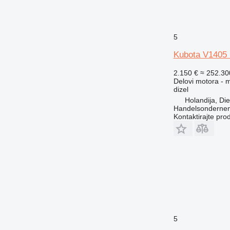
5
Kubota V1405 
2.150 €
≈ 252.3
Delovi motora - 
dizel
Holandija, Di
Handelsonderne
Kontaktirajte pro
5