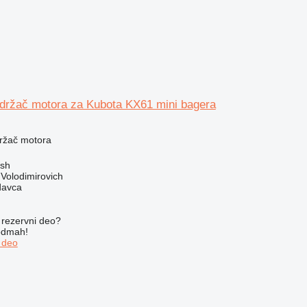
držač motora za Kubota KX61 mini bagera
držač motora
ush
Volodimirovich
davca
rezervni dеo?
 odmah!
 dеo