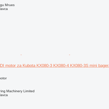
rgu Mrues
davca
DI motor za Kubota KX080-3 KX080-4 KX080-3S mini bager
motor
ring Machinery Limited
davca