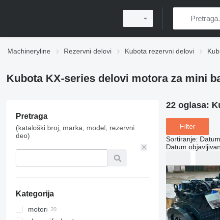
Machineryline
Rezervni delovi
Kubota rezervni delovi
Kubo
Kubota KX-series delovi motora za mini b
22 oglasa:
K
Pretraga
Filter
(kataloški broj, marka, model, rezervni
deo)
Sortiranje
:
Datum 
Datum objavljivan
Kategorija
motori