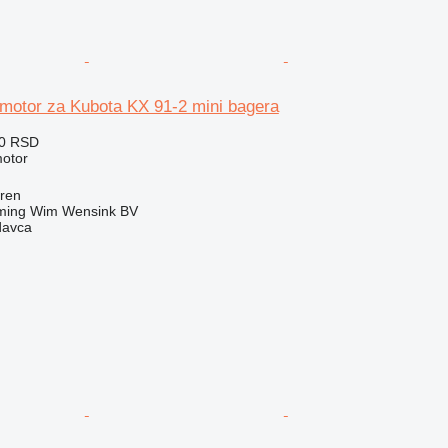
motor za Kubota KX 91-2 mini bagera
00 RSD
motor
eren
ming Wim Wensink BV
davca