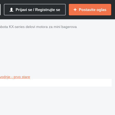
Prijavi se / Registrujte se
Postavite oglas
bota KX-series delovi motora za mini bagerova
vodnje - prvo stare