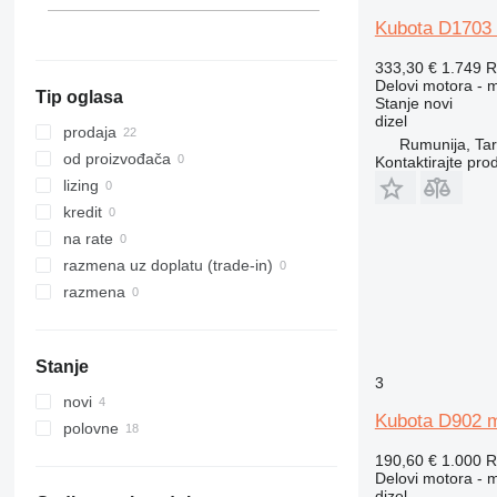
Kubota D1703 
333,30 €
1.749 
Delovi motora - 
Tip oglasa
Stanje
novi
dizel
prodaja
Rumunija, Ta
od proizvođača
Kontaktirajte pro
lizing
kredit
na rate
razmena uz doplatu (trade-in)
razmena
Stanje
3
novi
Kubota D902 m
polovne
190,60 €
1.000 
Delovi motora - 
dizel