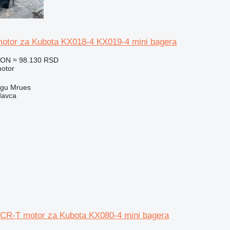
otor za Kubota KX018-4 KX019-4 mini bagera
RON
≈ 98.130 RSD
motor
rgu Mrues
davca
CR-T motor za Kubota KX080-4 mini bagera