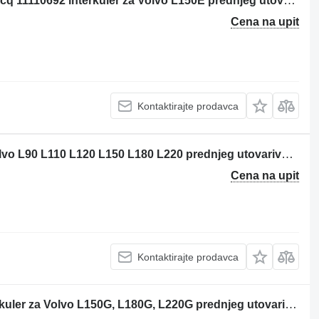
Per: VOLVO L150E 11263 Radiatore Acq 11110692 interkuler za Volvo L150E prednjeg utovarivača
Cena na upit
Kontaktirajte prodavca
Butuc Axa pentru Vola zamajac za Volvo L90 L110 L120 L150 L180 L220 prednjeg utovarivača
Cena na upit
Kontaktirajte prodavca
Süperel Radyatör VOE15147507 interkuler za Volvo L150G, L180G, L220G prednjeg utovarivača