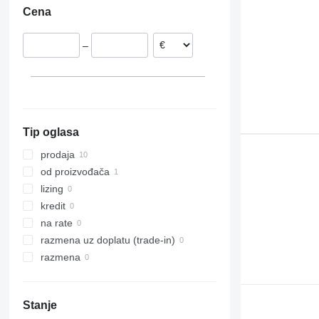
Cena
Poljska
972
L120
Italija
980
L150
–
988
L180
990
L220
992
L250
C-series
L330
D series
Tip oglasa
IT
prodaja
od proizvođača
lizing
kredit
na rate
razmena uz doplatu (trade-in)
razmena
Stanje