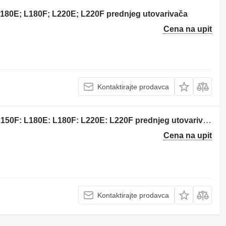
 L180E; L180F; L220E; L220F prednjeg utovarivača
Cena na upit
Kontaktirajte prodavca
11110692 interkuler za Volvo L150E: L150F: L180E: L180F: L220E: L220F prednjeg utovarivača
Cena na upit
Kontaktirajte prodavca