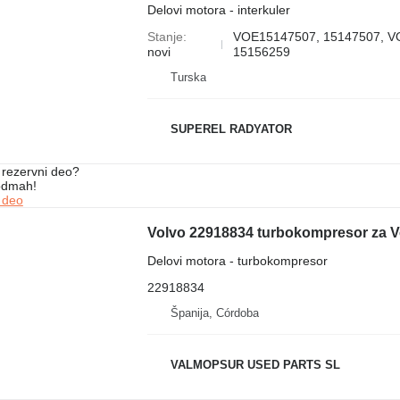
Delovi motora - interkuler
Stanje
VOE15147507, 15147507, V
novi
15156259
Turska
SUPEREL RADYATOR
rezervni dеo?
 odmah!
 dеo
Delovi motora - turbokompresor
22918834
Španija, Córdoba
VALMOPSUR USED PARTS SL