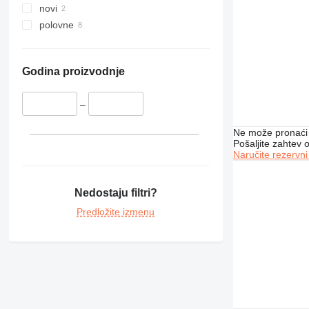
novi
polovne
Godina proizvodnje
–
Ne može pronaći 
Pošaljite zahtev
Naručite rezervni
Nedostaju filtri?
Predložite izmenu