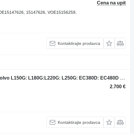
Cena na upit
OE15147626, 15147626, VOE15156259,
Kontaktirajte prodavca
Volvo 22918834 turbokompresor za Volvo L150G: L180G:L220G: L250G: EC380D: EC480D prednjeg utovarivača
2.700 €
Kontaktirajte prodavca