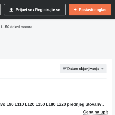
Prijavi se / Registrujte se
Postavite oglas
 L150 delovi motora
Datum objavljivanja
Butuc Axa pentru Vola zamajac za Volvo L90 L110 L120 L150 L180 L220 prednjeg utovarivača
Cena na upit