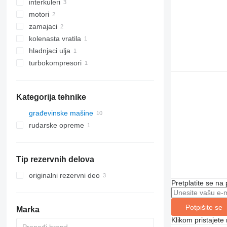
interkuleri
motori
zamajaci
kolenasta vratila
hladnjaci ulja
turbokompresori
Kategorija tehnike
građevinske mašine
rudarske opreme
građevinski utovarivači
opreme za kamenolome
prednji utovarivači
zglobni damperi
Tip rezervnih delova
originalni rezervni deo
Pretplatite se na
Potpišite se
Marka
Klikom pristajet