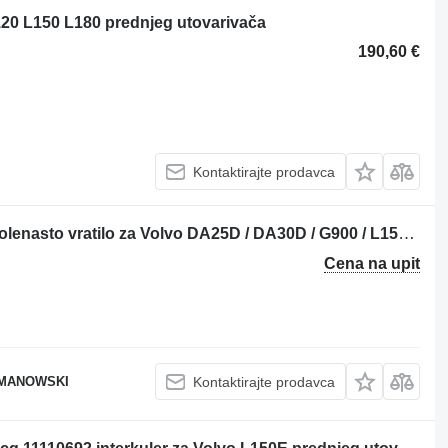
20 L150 L180 prednjeg utovarivača
190,60 €
Kontaktirajte prodavca
Volvo CRANKSHAFT 8148110 OEM kolenasto vratilo za Volvo DA25D / DA30D / G900 / L150E prednjeg utovarivača
Cena na upit
OMANOWSKI
Kontaktirajte prodavca