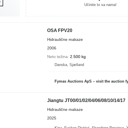
Učinite to sa nama!
OSA FPV20
Hidraulične makaze
2006
Neto težina
2.500 kg
Danska, Sjælland
Fymas Auctions ApS – visit the auction 
Jiangtu JT00/01/02/04/06/08/10/14/17
Hidraulične makaze
2025
Kina, Fushan District, Shandong Province, Y