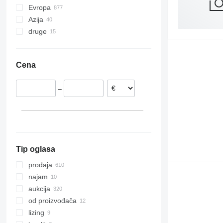
Evropa
Azija
Španija
druge
Holandija
Japan
Nemačka
Turska
Ukrajina
Poljska
Kina
Cena
Rumunija
Ujedinjeni Arapski Emirati
Italija
–
Francuska
Mađarska
prikaži sve
Tip oglasa
prodaja
najam
aukcija
od proizvođača
lizing