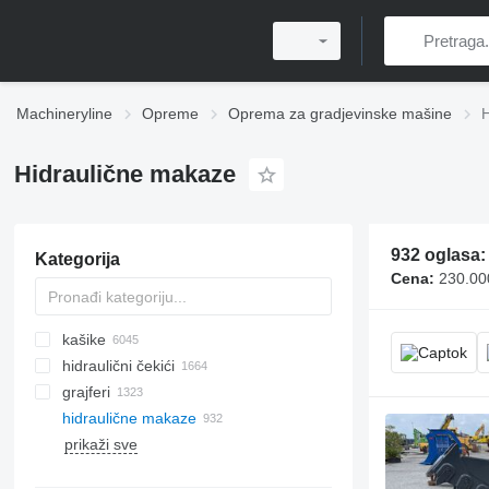
Machineryline
Opreme
Oprema za gradjevinske mašine
H
Hidraulične makaze
932 oglasa
Kategorija
Cena:
230.00
kašike
hidraulični čekići
kašike za bager
grajferi
kašike za prednje utovarivače
hidraulične makaze
kašike za gradiranje
prikaži sve
sejalne kašike
burgije za zemlju
sajle za podizanje
kalupi za betonske blokove
kašike za mini bagere
bušaće šipke
kranske viljuške
kalupi za betonske ploče