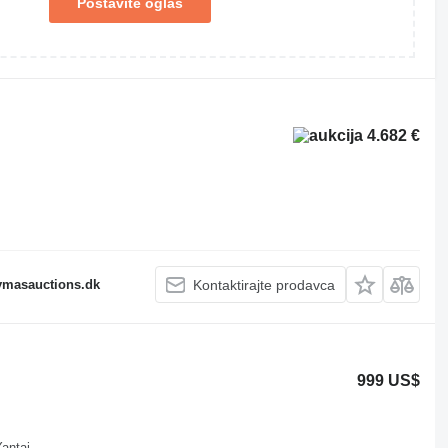
Postavite oglas
4.682 €
fymasauctions.dk
Kontaktirajte prodavca
999 US$
antai