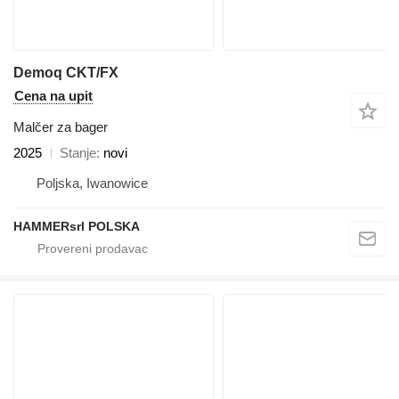
Demoq CKT/FX
Cena na upit
Malčer za bager
2025
Stanje
novi
Poljska, Iwanowice
HAMMERsrl POLSKA