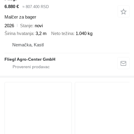
6.880 €
≈ 807.400 RSD
Malčer za bager
2026
Stanje
novi
Širina hvatanja
3,2 m
Neto težina
1.040 kg
Nemačka, Kastl
Fliegl Agro-Center GmbH