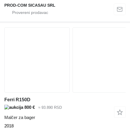
PROD-COM SICASAU SRL
Ferri R150D
800 €
≈ 93.890 RSD
Malčer za bager
2018