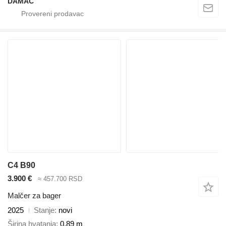
DAMAC
C4 B90
3.900 €
≈ 457.700 RSD
Malčer za bager
2025
Stanje
novi
Širina hvatanja
0,89 m