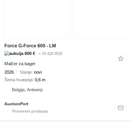
Force G-Force 600 - LM
600 €
≈ 70.420 RSD
Malčer za bager
2026
Stanje
novi
Širina hvatanja
0,6 m
Belgija, Antwerp
AuctionPort