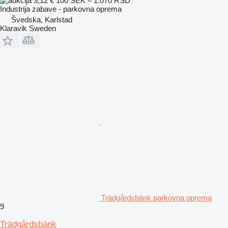
9,12 €
100 SEK
≈ 1.070 RSD
Industrija zabave - parkovna oprema
Švedska, Karlstad
Klaravik Sweden
Trädgårdsbänk parkovna oprema
9
Trädgårdsbänk