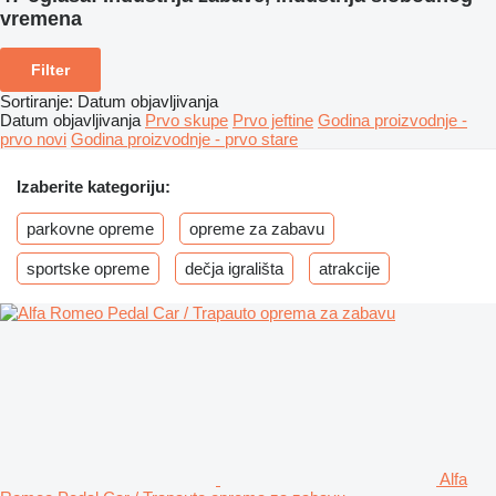
vremena
Filter
Sortiranje
:
Datum objavljivanja
Datum objavljivanja
Prvo skupe
Prvo jeftine
Godina proizvodnje -
prvo novi
Godina proizvodnje - prvo stare
Izaberite kategoriju:
parkovne opreme
opreme za zabavu
sportske opreme
dečja igrališta
atrakcije
Alfa