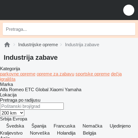
Industrijske opreme
Industrija zabave
Industrija zabave
Kategorija
parkovne opreme
opreme za zabavu
sportske opreme
dečja
igrališta
Marka
Alfa Romeo
ETC
Global
Xiaomi
Yamaha
Lokacija
Pretraga po radijusu
Srbija
Evropa
Švedska
Španija
Francuska
Nemačka
Ujedinjeno
Kraljevstvo
Norveška
Holandija
Belgija