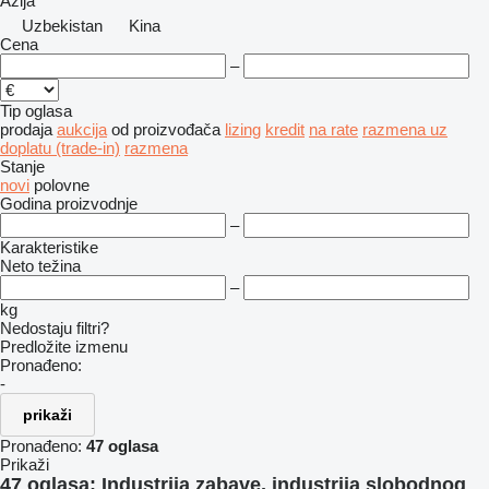
Azija
Uzbekistan
Kina
Cena
–
Tip oglasa
prodaja
aukcija
od proizvođača
lizing
kredit
na rate
razmena uz
doplatu (trade-in)
razmena
Stanje
novi
polovne
Godina proizvodnje
–
Karakteristike
Neto težina
–
kg
Nedostaju filtri?
Predložite izmenu
Pronađeno:
-
prikaži
Pronađeno:
47 oglasa
Prikaži
47 oglasa:
Industrija zabave, industrija slobodnog