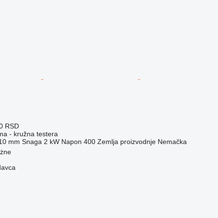
00 RSD
ma - kružna testera
10 mm
Snaga
2 kW
Napon
400
Zemlja proizvodnje
Nemačka
ożne
davca