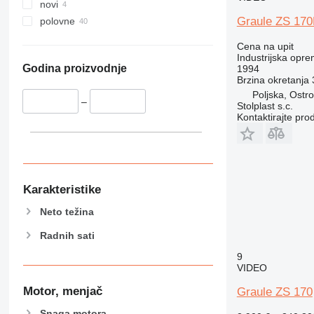
novi
Graule ZS 17
polovne
Cena na upit
Industrijska opre
Godina proizvodnje
1994
Brzina okretanja
Poljska, Ostr
–
Stolplast s.c.
Kontaktirajte pro
Karakteristike
Neto težina
Radnih sati
9
VIDEO
Motor, menjač
Graule ZS 170
Snaga motora