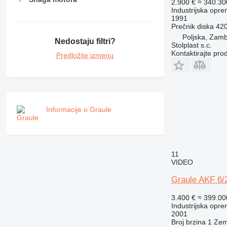
2.900 €
≈ 340.3
Industrijska opre
1991
Prečnik diska
42
Poljska, Zam
Nedostaju filtri?
Stolplast s.c.
Kontaktirajte pro
Predložite izmenu
Informacije o Graule
11
VIDEO
Graule AKF 6/
3.400 €
≈ 399.0
Industrijska opre
2001
Broj brzina
1
Zem