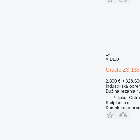
14
VIDEO
Graule ZS 135
2.800 €
≈ 328.6
Industrijska opre
Dužina rezanja
4
Poljska, Ostr
Stolplast s.c.
Kontaktirajte pro