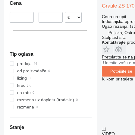
Cena
Holandija
Graule ZS 17
Norveška
Cena na upit
–
Industrijska opre
Ugao rezanja, (st
Poljska, Ostr
Stolplast s.c.
Kontaktirajte pro
Tip oglasa
Pretplatite se na
prodaja
od proizvođača
Potpišite se
lizing
Klikom pristajet
kredit
na rate
razmena uz doplatu (trade-in)
razmena
Stanje
11
VIDEO