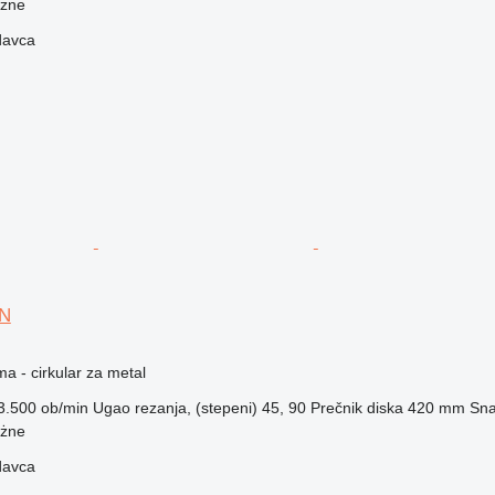
ożne
davca
0N
ma - cirkular za metal
3.500 ob/min
Ugao rezanja, (stepeni)
45, 90
Prečnik diska
420 mm
Sn
ożne
davca