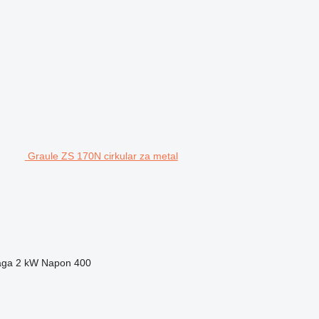
Graule ZS 170N cirkular za metal
aga
2 kW
Napon
400