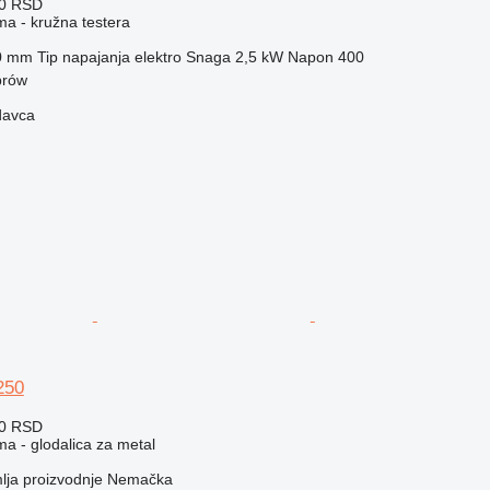
00 RSD
ma - kružna testera
0 mm
Tip napajanja
elektro
Snaga
2,5 kW
Napon
400
brów
davca
250
00 RSD
ma - glodalica za metal
lja proizvodnje
Nemačka