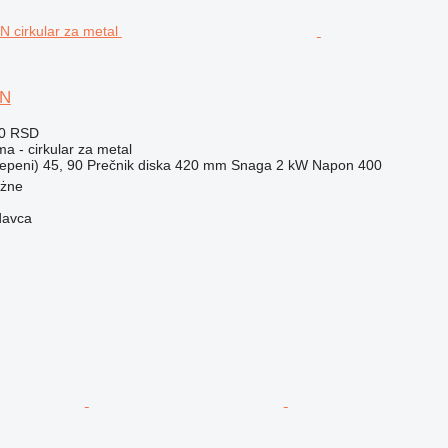
0N
00 RSD
ma - cirkular za metal
epeni)
45, 90
Prečnik diska
420 mm
Snaga
2 kW
Napon
400
ożne
davca