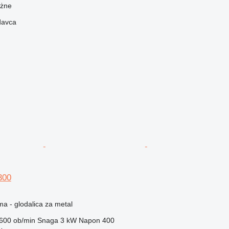
ożne
davca
300
ma - glodalica za metal
600 ob/min
Snaga
3 kW
Napon
400