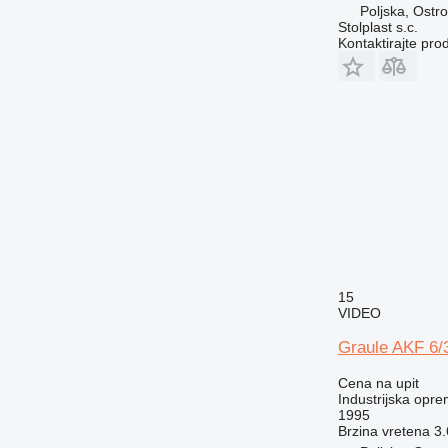
Poljska, Ostr
Stolplast s.c.
Kontaktirajte pro
15
VIDEO
Graule AKF 6/
Cena na upit
Industrijska opre
1995
Brzina vretena
3.