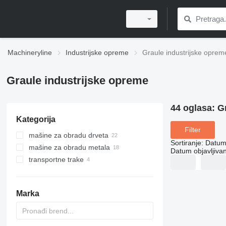
Machineryline
Industrijske opreme
Graule industrijske oprem
Graule industrijske opreme
44 oglasa:
G
Kategorija
Filter
mašine za obradu drveta
Sortiranje
:
Datum 
mašine za obradu metala
testere za drvo
Datum objavljivan
transportne trake
cirkulari za metal
kružne testere
glodalice za metal
valjkasti transporteri
tračne testere za drvo
cirkularne testere
Marka
prenosne pilane
klatne testere