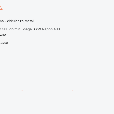
0N
ma - cirkular za metal
3.500 ob/min
Snaga
3 kW
Napon
400
ożne
davca