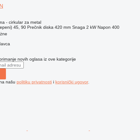
0N
ma - cirkular za metal
epeni)
45, 90
Prečnik diska
420 mm
Snaga
2 kW
Napon
400
ożne
davca
 primanje novih oglasa iz ove kategorije
e na našu
politiku privatnosti
i
korisnički ugovor
.