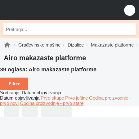
Građevinske mašine
Dizalice
Makazaste platforme
Airo makazaste platforme
39 oglasa:
Airo makazaste platforme
Filter
Sortiranje
:
Datum objavljivanja
Datum objavljivanja
Prvo skupe
Prvo jeftine
Godina proizvodnje -
prvo novi
Godina proizvodnje - prvo stare