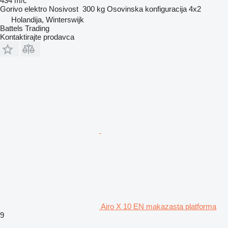
434 m/č
Gorivo
elektro
Nosivost
300 kg
Osovinska konfiguracija
4x2
Holandija, Winterswijk
Battels Trading
Kontaktirajte prodavca
Airo X 10 EN makazasta platforma
9