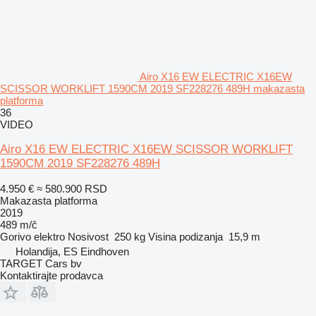
Airo X16 EW ELECTRIC X16EW
SCISSOR WORKLIFT 1590CM 2019 SF228276 489H makazasta
platforma
36
VIDEO
Airo X16 EW ELECTRIC X16EW SCISSOR WORKLIFT
1590CM 2019 SF228276 489H
4.950 €
≈ 580.900 RSD
Makazasta platforma
2019
489 m/č
Gorivo
elektro
Nosivost
250 kg
Visina podizanja
15,9 m
Holandija, ES Eindhoven
TARGET Cars bv
Kontaktirajte prodavca