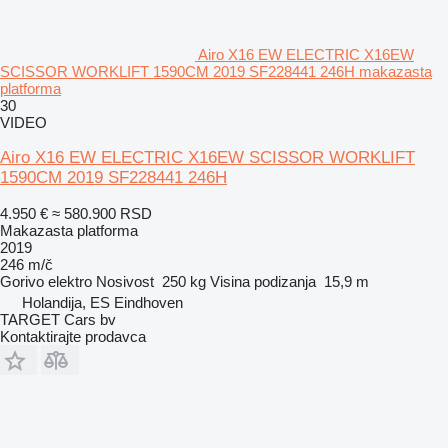
Airo X16 EW ELECTRIC X16EW
SCISSOR WORKLIFT 1590CM 2019 SF228441 246H makazasta
platforma
30
VIDEO
Airo X16 EW ELECTRIC X16EW SCISSOR WORKLIFT
1590CM 2019 SF228441 246H
4.950 €
≈ 580.900 RSD
Makazasta platforma
2019
246 m/č
Gorivo
elektro
Nosivost
250 kg
Visina podizanja
15,9 m
Holandija, ES Eindhoven
TARGET Cars bv
Kontaktirajte prodavca