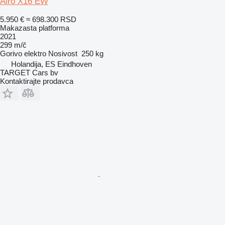
Airo X16 EW
5.950 €
≈ 698.300 RSD
Makazasta platforma
2021
299 m/č
Gorivo
elektro
Nosivost
250 kg
Holandija, ES Eindhoven
TARGET Cars bv
Kontaktirajte prodavca