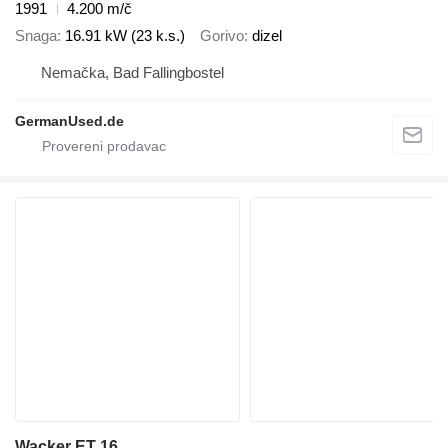
1991
4.200 m/č
Snaga
16.91 kW (23 k.s.)
Gorivo
dizel
Nemačka, Bad Fallingbostel
GermanUsed.de
Wacker ET 16