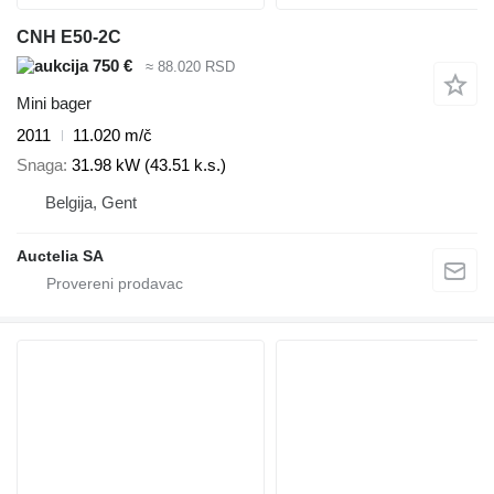
CNH E50-2C
750 €
≈ 88.020 RSD
Mini bager
2011
11.020 m/č
Snaga
31.98 kW (43.51 k.s.)
Belgija, Gent
Auctelia SA