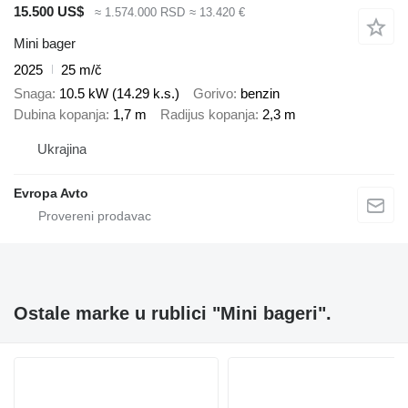
15.500 US$
≈ 1.574.000 RSD
≈ 13.420 €
Mini bager
2025
25 m/č
Snaga
10.5 kW (14.29 k.s.)
Gorivo
benzin
Dubina kopanja
1,7 m
Radijus kopanja
2,3 m
Ukrajina
Evropa Avto
Ostale marke u rublici "Mini bageri".