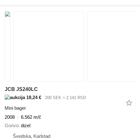
JCB JS240LC
18,24 €
200 SEK
≈ 2.141 RSD
Mini bager
2008
6.562 m/č
Gorivo
dizel
Švedska, Karlstad