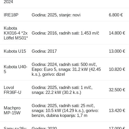
2024
IRE18P
Godina: 2025, stanje: novi
6.800 €
Kubota
KX016-4 *2x
Godina: 2016, radnih sati: 1.453 m/č
14.800 €
Löffel MS01*
Kubota U15
Godina: 2017
13.000 €
Godina: 2024, radnih sati: 500 m/č,
Kubota U40-
Евро: Euro 5, snaga: 31.2 kW (42.45
10.820 €
5
k.s.), gorivo: dizel
Lovol
Godina: 2025, radnih sati: 1 m/č,
32.500 €
FR36F-U
snaga: 22.2 kW (30.2 k.s.)
Godina: 2025, radnih sati: 25 m/č,
Machpro
snaga: 10.5 kW (14.29 k.s.), gorivo:
13.420 €
MP-15W
benzin, dubina kopanja: 1,7 m
Sany sy26u
Godina: 2020
17.000 €