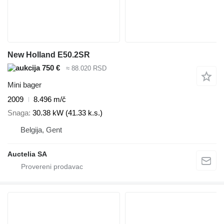
New Holland E50.2SR
750 €
≈ 88.020 RSD
Mini bager
2009
8.496 m/č
Snaga
30.38 kW (41.33 k.s.)
Belgija, Gent
Auctelia SA