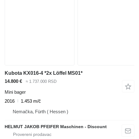
Kubota KX016-4 *2x Löffel MS01*
14.800 €
≈ 1.737.000 RSD
Mini bager
2016
1.453 m/č
Nemačka, Fürth ( Hessen )
HELMUT JAKOB PFEIFER Maschinen - Discount