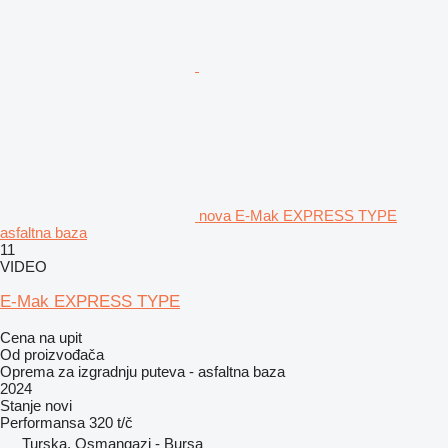
nova E-Mak EXPRESS TYPE
asfaltna baza
11
VIDEO
E-Mak EXPRESS TYPE
Cena na upit
Od proizvođača
Oprema za izgradnju puteva - asfaltna baza
2024
Stanje
novi
Performansa
320 t/č
Turska, Osmangazi - Bursa