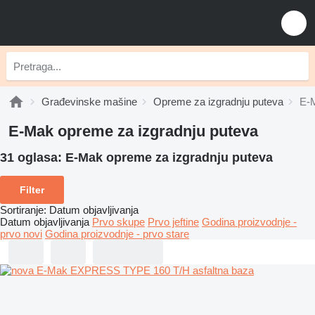
Građevinske mašine
Opreme za izgradnju puteva
E-M
E-Mak opreme za izgradnju puteva
31 oglasa:
E-Mak opreme za izgradnju puteva
Filter
Sortiranje
:
Datum objavljivanja
Datum objavljivanja
Prvo skupe
Prvo jeftine
Godina proizvodnje -
prvo novi
Godina proizvodnje - prvo stare