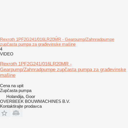
Rexroth 1PF2G241/016LR20MR - Gearpump/Zahnradpumpe
zupčasta pumpa za građevinske mašine
4
VIDEO
Rexroth 1PF2G241/016LR20MR -
Gearpump/Zahnradpumpe zupčasta pumpa za građevinske
mašine
Cena na upit
Zupčasta pumpa
Holandija, Goor
OVERBEEK BOUWMACHINES B.V.
Kontaktirajte prodavca