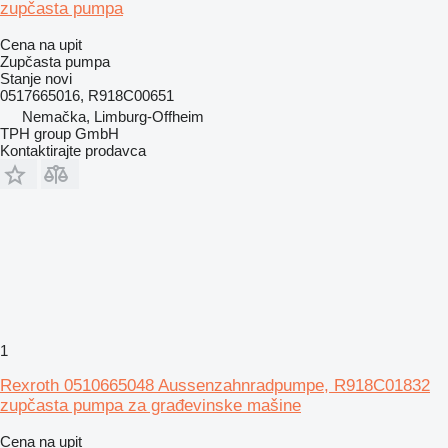
zupčasta pumpa
Cena na upit
Zupčasta pumpa
Stanje
novi
0517665016, R918C00651
Nemačka, Limburg-Offheim
TPH group GmbH
Kontaktirajte prodavca
1
Rexroth 0510665048 Aussenzahnradpumpe, R918C01832
zupčasta pumpa za građevinske mašine
Cena na upit