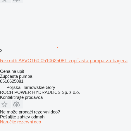
2
Rexroth A8VO160 0510625081 zupčasta pumpa za bagera
Cena na upit
Zupčasta pumpa
0510625081
Poljska, Tarnowskie Góry
ROCH POWER HYDRAULICS Sp. z o.o.
Kontaktirajte prodavca
Ne može pronaći rezervni dеo?
Pošaljite zahtev odmah!
Naručite rezervni dеo