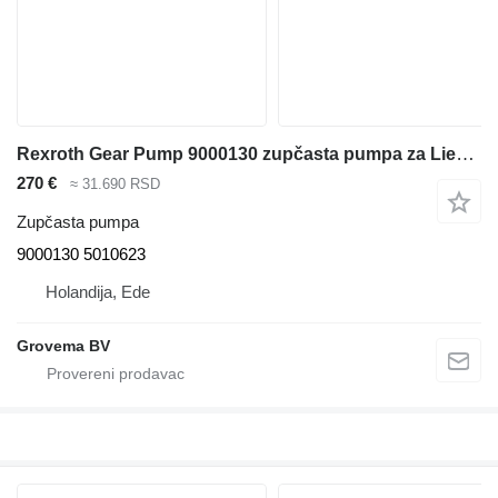
Rexroth Gear Pump 9000130 zupčasta pumpa za Liebherr A904C Li/R904/A904C Li EDC/R904C/A900C Li /R900C Li bagera
270 €
≈ 31.690 RSD
Zupčasta pumpa
9000130 5010623
Holandija, Ede
Grovema BV