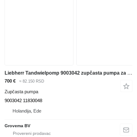
Liebherr Tandwielpomp 9003042 zupčasta pumpa za Liebherr A904 Li bagera
700 €
≈ 82.150 RSD
Zupčasta pumpa
9003042 11830048
Holandija, Ede
Grovema BV