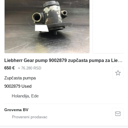
Liebherr Gear pump 9002879 zupčasta pumpa za Liebherr A312 / A314 Li / A314 bagera
650 €
≈ 76.280 RSD
Zupčasta pumpa
9002879 Used
Holandija, Ede
Grovema BV