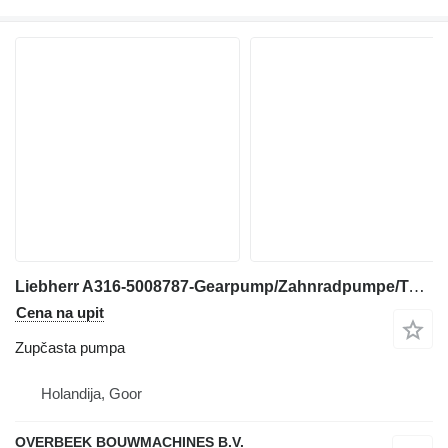
Liebherr A316-5008787-Gearpump/Zahnradpumpe/Tandwielpomp zupčasta pumpa za bagera
Cena na upit
Zupčasta pumpa
Holandija, Goor
OVERBEEK BOUWMACHINES B.V.