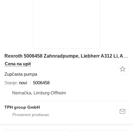
Rexroth 5006458 Zahnradpumpe, Liebherr A312 Li, A902 Li, A902 zupčasta pumpa za Liebherr A312 Li, A902 Li, A902 bagera
Cena na upit
Zupčasta pumpa
Stanje
novi
5006458
Nemačka, Limburg-Offheim
TPH group GmbH