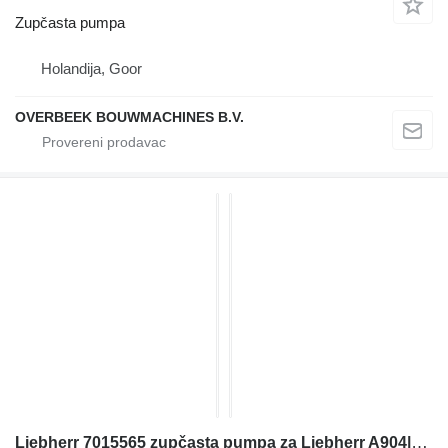
Zupčasta pumpa
Holandija, Goor
OVERBEEK BOUWMACHINES B.V.
Liebherr 7015565 zupčasta pumpa za Liebherr A904|A924|A934|A944|A954 bagera