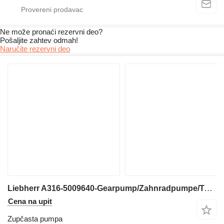
Ne može pronaći rezervni dеo?
Pošaljite zahtev odmah!
Naručite rezervni dеo
Liebherr A316-5009640-Gearpump/Zahnradpumpe/Tandwielpomp zupčasta pumpa za bagera
Cena na upit
Zupčasta pumpa