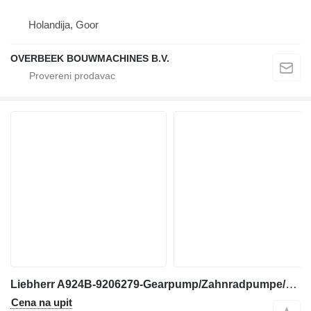
Holandija, Goor
OVERBEEK BOUWMACHINES B.V.
Liebherr A924B-9206279-Gearpump/Zahnradpumpe/Tandwielpomp zupčasta pumpa za bagera
Cena na upit