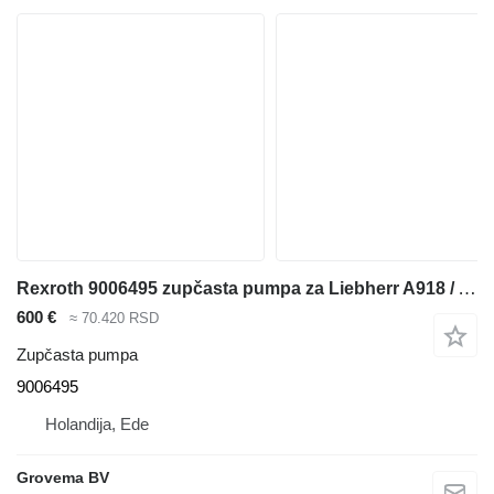
Rexroth 9006495 zupčasta pumpa za Liebherr A918 / A920 / LH24 M / LH26 M / LH26 EC bagera
600 €
≈ 70.420 RSD
Zupčasta pumpa
9006495
Holandija, Ede
Grovema BV