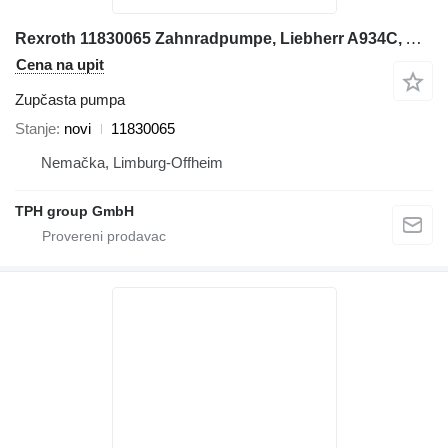
Rexroth 11830065 Zahnradpumpe, Liebherr A934C, A954C zupčasta pumpa za Liebherr A934C, A954C bagera
Cena na upit
Zupčasta pumpa
Stanje
novi
11830065
Nemačka, Limburg-Offheim
TPH group GmbH