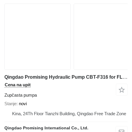
Qingdao Promising Hydraulic Pump CBT-F316 for FLAND FL45 Manual Wheel Loader zupčasta pumpa za FLAND FL45 Wheel Loader, FLAND FL45 Mini Wheel Loader, FLAND FL45 Manual Wheel Loader, FLAND Wheel Loader FL45, FLAND Mini Wheel Loader FL45, FLAND Manual Wheel Loader FL45 građevinskog utovarivača
Cena na upit
Zupčasta pumpa
Stanje
novi
Kina, 24Th Floor Tianzhi Building, Qingdao Free Trade Zone
Qingdao Promising International Co., Ltd.