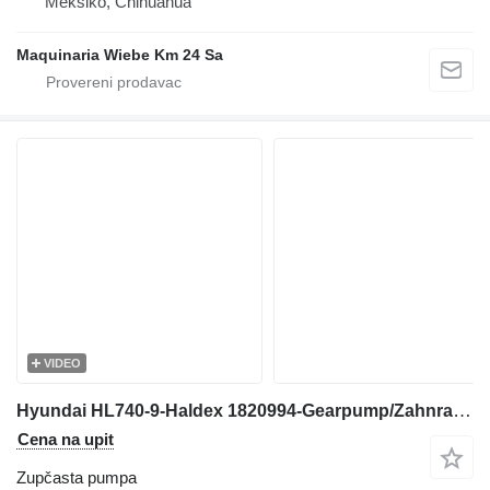
Meksiko, Chihuahua
Maquinaria Wiebe Km 24 Sa
VIDEO
Hyundai HL740-9-Haldex 1820994-Gearpump/Zahnradpumpe zupčasta pumpa za prednjeg utovarivača
Cena na upit
Zupčasta pumpa