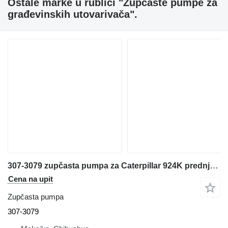
Ostale marke u rublici "Zupčaste pumpe za
građevinskih utovarivača".
307-3079 zupčasta pumpa za Caterpillar 924K prednjeg utovarivača
Cena na upit
Zupčasta pumpa
307-3079