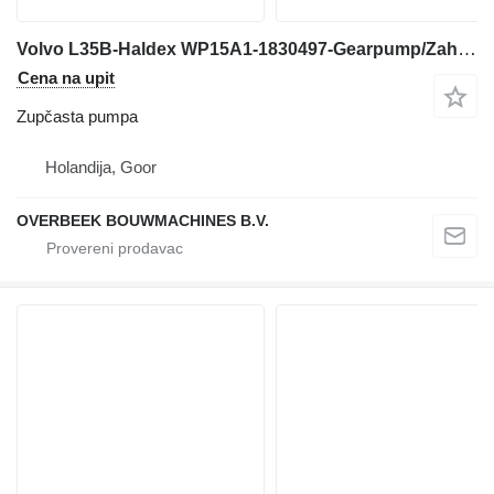
Volvo L35B-Haldex WP15A1-1830497-Gearpump/Zahnradpumpe zupčasta pumpa za prednjeg utovarivača
Cena na upit
Zupčasta pumpa
Holandija, Goor
OVERBEEK BOUWMACHINES B.V.