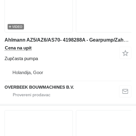
VIDEO
Ahlmann AZ5/AZ6/AS70- 4198288A - Gearpump/Zahnradpumpe zupčasta pumpa za prednjeg utovarivača
Cena na upit
Zupčasta pumpa
Holandija, Goor
OVERBEEK BOUWMACHINES B.V.