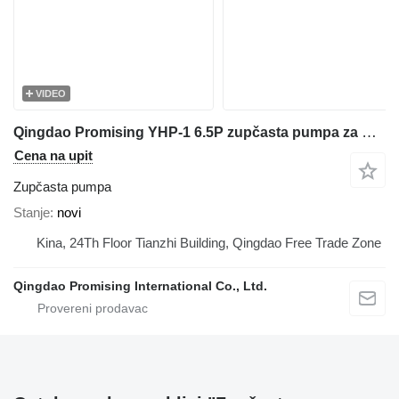
VIDEO
Qingdao Promising YHP-1 6.5P zupčasta pumpa za HZM WOLF, EVERUN, SOCMA, CASER, TRANER, KINGWAY, FLAND prednjeg utovarivača
Cena na upit
Zupčasta pumpa
Stanje
novi
Kina, 24Th Floor Tianzhi Building, Qingdao Free Trade Zone
Qingdao Promising International Co., Ltd.