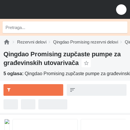
Rezervni delovi
Qingdao Promising rezervni delovi
Qi
Qingdao Promising zupčaste pumpe za
građevinskih utovarivača
5 oglasa:
Qingdao Promising zupčaste pumpe za građevinski