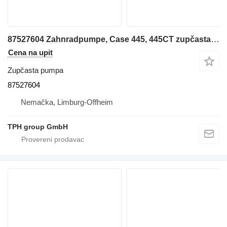
87527604 Zahnradpumpe, Case 445, 445CT zupčasta pumpa za Case 445, 445CT mini utovarivača
Cena na upit
Zupčasta pumpa
87527604
Nemačka, Limburg-Offheim
TPH group GmbH