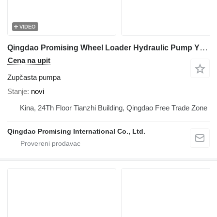
VIDEO
Qingdao Promising Wheel Loader Hydraulic Pump YHP-1 12 OP zupčasta pumpa za HZM prednjeg utovarivača
Cena na upit
Zupčasta pumpa
Stanje
novi
Kina, 24Th Floor Tianzhi Building, Qingdao Free Trade Zone
Qingdao Promising International Co., Ltd.