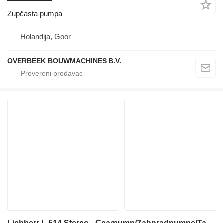
Zupčasta pumpa
Holandija, Goor
OVERBEEK BOUWMACHINES B.V.
Liebherr L 514 Stereo - Gearpump/Zahnradpumpe/Tandwielpomp zupčasta pumpa za prednjeg utovarivača