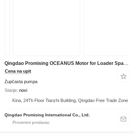
Qingdao Promising OCEANUS Motor for Loader Spare Parts zupčasta pumpa za EVERUN Loader, HZM Loader, WOLF Loader, CASER Loader, FLAND Loader, TRANER Wheel Loader, SOCMA Loader prednjeg utovarivača
Cena na upit
Zupčasta pumpa
Stanje
novi
Kina, 24Th Floor Tianzhi Building, Qingdao Free Trade Zone
Qingdao Promising International Co., Ltd.