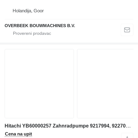
Holandija, Goor
OVERBEEK BOUWMACHINES B.V.
Hitachi YB60000257 Zahnradpumpe 9217994, 9227087, ZW250-5, ZW310, ZW310- zupčasta pumpa za Hitachi ZW250-5B prednjeg utovarivača
Cena na upit