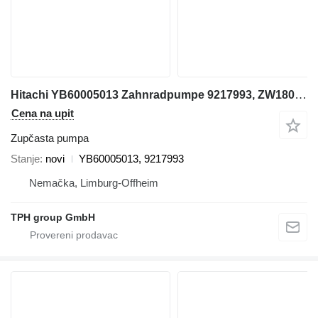
Hitachi YB60005013 Zahnradpumpe 9217993, ZW180, ZW220, ZW250, ZW310 zupčasta pumpa za Hitachi ZW180, ZW220, ZW250, ZW310 prednjeg utovarivača
Cena na upit
Zupčasta pumpa
Stanje
novi
YB60005013, 9217993
Nemačka, Limburg-Offheim
TPH group GmbH