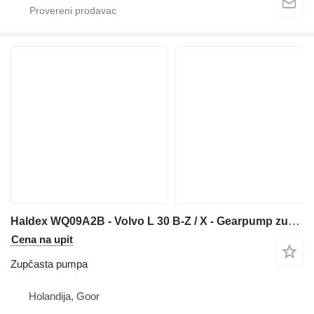
Haldex WQ09A2B - Volvo L 30 B-Z / X - Gearpump zupčasta pumpa za prednjeg utovarivača
Cena na upit
Zupčasta pumpa
Holandija, Goor