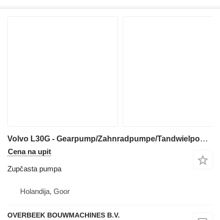
Volvo L30G - Gearpump/Zahnradpumpe/Tandwielpomp zupčasta pumpa za prednjeg utovarivača
Cena na upit
Zupčasta pumpa
Holandija, Goor
OVERBEEK BOUWMACHINES B.V.