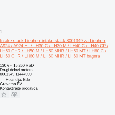
1
Intake stack Liebherr intake stack 8001349 za Liebherr
A924 / A924 HL / LH30 C / LH30 M / LH40 C / LH40 CP /
LH50 CHR / LH50 M / LH50 MHR / LH50 MT / LH60 C /
LH60 CHR / LH60 M / LH60 MHR / LH60 MT bagera
130 €
≈ 15.260 RSD
Drugi delovi motora
8001349 11444999
Holandija, Ede
Grovema BV
Kontaktirajte prodavca