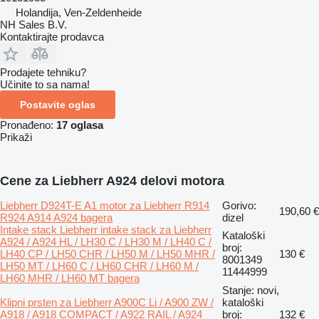
Holandija, Ven-Zeldenheide
NH Sales B.V.
Kontaktirajte prodavca
Prodajete tehniku?
Učinite to sa nama!
Postavite oglas
Pronađeno:
17 oglasa
Prikaži
Cene za Liebherr A924 delovi motora
Liebherr D924T-E A1 motor za Liebherr R914
Gorivo:
190,60 €
R924 A914 A924 bagera
dizel
Intake stack Liebherr intake stack za Liebherr
Kataloški
A924 / A924 HL / LH30 C / LH30 M / LH40 C /
broj:
LH40 CP / LH50 CHR / LH50 M / LH50 MHR /
130 €
8001349
LH50 MT / LH60 C / LH60 CHR / LH60 M /
11444999
LH60 MHR / LH60 MT bagera
Stanje: novi,
Klipni prsten za Liebherr A900C Li / A900 ZW /
kataloški
A918 / A918 COMPACT / A922 RAIL / A924
broj:
132 €