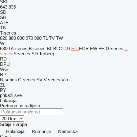
SKL
643
835
SD
SH
ATF
TB
T-series
820
880
890
970
980
TL
TV
TW
W
6300
A-series
B-series
BL
BLC
DD
EC
ECR
EW
FH
G-series
L-
series
S-series
SD
Terberg
RD
DPU
WG
RP
B-series
C-series
SV
V-series
Vio
ZL
PY
prikaži sve
Lokacija
Pretraga po radijusu
Srbija
Evropa
Holandija
Rumunija
Nemačka
Cena