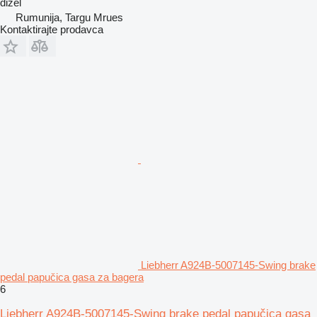
dizel
Rumunija, Targu Mrues
Kontaktirajte prodavca
Liebherr A924B-5007145-Swing brake
pedal papučica gasa za bagera
6
Liebherr A924B-5007145-Swing brake pedal papučica gasa