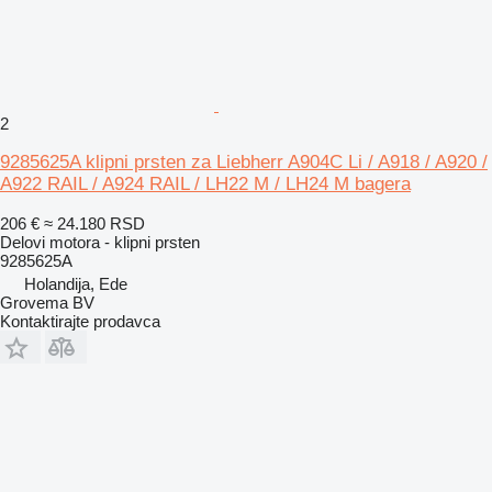
2
9285625A klipni prsten za Liebherr A904C Li / A918 / A920 /
A922 RAIL / A924 RAIL / LH22 M / LH24 M bagera
206 €
≈ 24.180 RSD
Delovi motora - klipni prsten
9285625A
Holandija, Ede
Grovema BV
Kontaktirajte prodavca