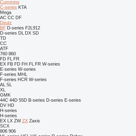
Cummins
C-series
KTA
Mega
AC
CC
DF
Deutz
BF
D-series
F2L912
D-series
DL
DX
SD
TD
CC
ATF
760
860
FD
FL
FR
EX
FB
FD
FH
FL
FR
W-series
E-series
W-series
F-series
MHL
F-series
HCR
W-series
AL
SL
XL
GMK
44C
44D
55D
B-series
D-series
E-series
DV
HD
H-series
H-series
EX
LX
ZW
ZX
Zaxis
SCX
806
906