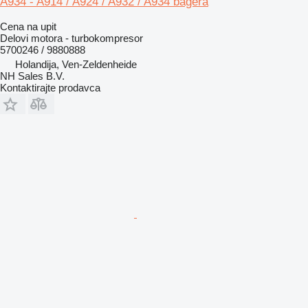
A934 - A914 / A924 / A932 / A934 bagera
Cena na upit
Delovi motora - turbokompresor
5700246 / 9880888
Holandija, Ven-Zeldenheide
NH Sales B.V.
Kontaktirajte prodavca