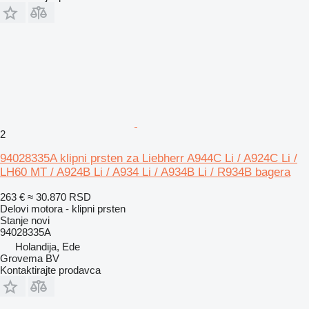
2
94028335A klipni prsten za Liebherr A944C Li / A924C Li /
LH60 MT / A924B Li / A934 Li / A934B Li / R934B bagera
263 €
≈ 30.870 RSD
Delovi motora - klipni prsten
Stanje
novi
94028335A
Holandija, Ede
Grovema BV
Kontaktirajte prodavca