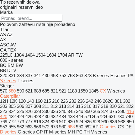
Tip rezervnih delova
originalni rezervni deo
Marka
Po ovom zahtevu ništa nije pronađeno
Titan
AS
AZ
AX
ASC
AV
GA
TEX
225LC
1304
1404
1504
1604
1704
AR
TW
600 - series
BC
BM
BW
BB
DTV
320
331
334
337
341
430
453
753
763
863
873
B series
E series
PA
S series
T series
Steiger
570
580
590
621
688
695
821
921
1188
1650
1845
CX
W-series
Caterpillar
12H
12K
120
140
160
215
216
226
232
236
242
246
262C
301
302
303
305
306
307
308
311
312
313
314
315
316
317
318
320
321
322
323
324
325
326
329
330
336
340
345
349
350
365
374
375
390
416
420
422
424
426
428
430
432
434
438
444
571G
572G
631
730
740
769
772
773
777
816
824
826
910
920
924
926
928
930
936
938
950
953
955
962
963
966
972
973
980
988
990
992
AP
C-series
CS
DE
D series
G-series
GP
IT
M-series
MH
PC
TH
V-series