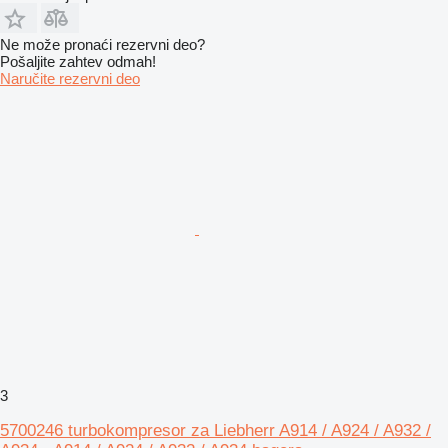
Ne može pronaći rezervni dеo?
Pošaljite zahtev odmah!
Naručite rezervni dеo
3
5700246 turbokompresor za Liebherr A914 / A924 / A932 /