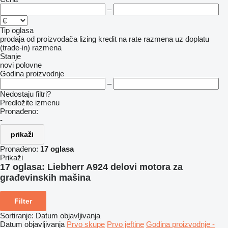
–
Tip oglasa
prodaja
od proizvođača
lizing
kredit
na rate
razmena uz doplatu
(trade-in)
razmena
Stanje
novi
polovne
Godina proizvodnje
–
Nedostaju filtri?
Predložite izmenu
Pronađeno:
-
prikaži
Pronađeno:
17 oglasa
Prikaži
17 oglasa:
Liebherr A924 delovi motora za
građevinskih mašina
Filter
Sortiranje
:
Datum objavljivanja
Datum objavljivanja
Prvo skupe
Prvo jeftine
Godina proizvodnje -