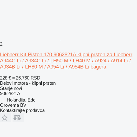
2
Liebherr Kit Piston 170 9062821A klipni prsten za Liebherr
A944C Li / A934C Li / LH50 M / LH40 M / A924 / A914 Li /
A934B Li / LH80 M / A954 Li / A954B Li bagera
228 €
≈ 26.760 RSD
Delovi motora - klipni prsten
Stanje
novi
9062821A
Holandija, Ede
Grovema BV
Kontaktirajte prodavca