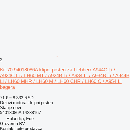
2
Kit 70 94018086A klipni prsten za Liebherr A944C Li /
A924C Li / LH60 MT / A924B Li / A934 Li / A934B Li / A944B
Li / LH60 MHR / LH60 M / LH60 CHR / LH60 C / A954 Li
bagera
71 €
≈ 8.333 RSD
Delovi motora - klipni prsten
Stanje
novi
94018086A 14288167
Holandija, Ede
Grovema BV
Kontaktirajte prodavca