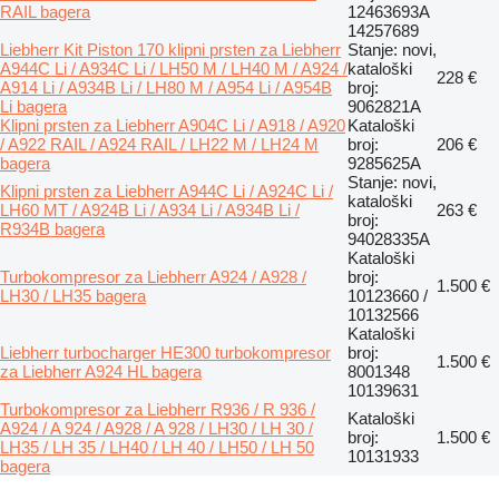
RAIL bagera
12463693A
14257689
Liebherr Kit Piston 170 klipni prsten za Liebherr
Stanje: novi,
A944C Li / A934C Li / LH50 M / LH40 M / A924 /
kataloški
228 €
A914 Li / A934B Li / LH80 M / A954 Li / A954B
broj:
Li bagera
9062821A
Klipni prsten za Liebherr A904C Li / A918 / A920
Kataloški
/ A922 RAIL / A924 RAIL / LH22 M / LH24 M
broj:
206 €
bagera
9285625A
Stanje: novi,
Klipni prsten za Liebherr A944C Li / A924C Li /
kataloški
LH60 MT / A924B Li / A934 Li / A934B Li /
263 €
broj:
R934B bagera
94028335A
Kataloški
Turbokompresor za Liebherr A924 / A928 /
broj:
1.500 €
LH30 / LH35 bagera
10123660 /
10132566
Kataloški
Liebherr turbocharger HE300 turbokompresor
broj:
1.500 €
za Liebherr A924 HL bagera
8001348
10139631
Turbokompresor za Liebherr R936 / R 936 /
Kataloški
A924 / A 924 / A928 / A 928 / LH30 / LH 30 /
broj:
1.500 €
LH35 / LH 35 / LH40 / LH 40 / LH50 / LH 50
10131933
bagera