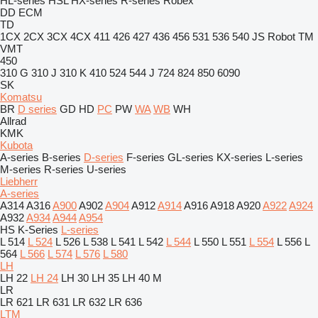
HL-series
HSL
HX-series
R-series
Robex
DD
ECM
TD
1CX
2CX
3CX
4CX
411
426
427
436
456
531
536
540
JS
Robot
TM
VMT
450
310 G
310 J
310 K
410
524
544 J
724
824
850
6090
SK
Komatsu
BR
D series
GD
HD
PC
PW
WA
WB
WH
Allrad
KMK
Kubota
A-series
B-series
D-series
F-series
GL-series
KX-series
L-series
M-series
R-series
U-series
Liebherr
A-series
A314
A316
A900
A902
A904
A912
A914
A916
A918
A920
A922
A924
A932
A934
A944
A954
HS
K-Series
L-series
L 514
L 524
L 526
L 538
L 541
L 542
L 544
L 550
L 551
L 554
L 556
L
564
L 566
L 574
L 576
L 580
LH
LH 22
LH 24
LH 30
LH 35
LH 40 M
LR
LR 621
LR 631
LR 632
LR 636
LTM