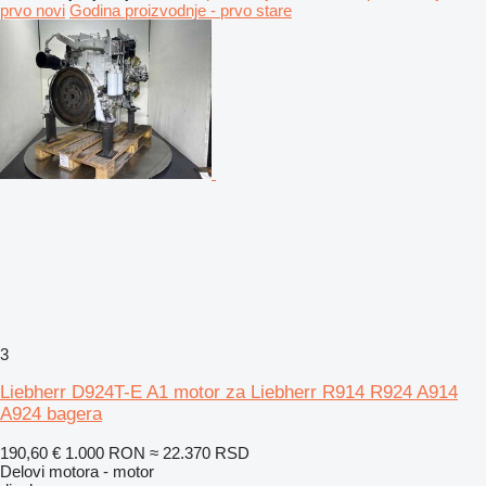
prvo novi
Godina proizvodnje - prvo stare
3
Liebherr D924T-E A1 motor za Liebherr R914 R924 A914
A924 bagera
190,60 €
1.000 RON
≈ 22.370 RSD
Delovi motora - motor