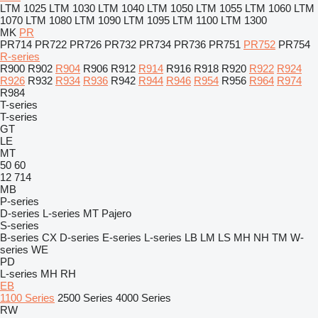
LTM 1025
LTM 1030
LTM 1040
LTM 1050
LTM 1055
LTM 1060
LTM
1070
LTM 1080
LTM 1090
LTM 1095
LTM 1100
LTM 1300
MK
PR
PR714
PR722
PR726
PR732
PR734
PR736
PR751
PR752
PR754
R-series
R900
R902
R904
R906
R912
R914
R916
R918
R920
R922
R924
R926
R932
R934
R936
R942
R944
R946
R954
R956
R964
R974
R984
T-series
T-series
GT
LE
MT
50
60
12
714
MB
P-series
D-series
L-series
MT
Pajero
S-series
B-series
CX
D-series
E-series
L-series
LB
LM
LS
MH
NH
TM
W-
series
WE
PD
L-series
MH
RH
EB
1100 Series
2500 Series
4000 Series
RW