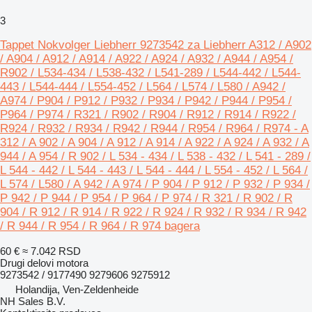
3
Tappet Nokvolger Liebherr 9273542 za Liebherr A312 / A902
/ A904 / A912 / A914 / A922 / A924 / A932 / A944 / A954 /
R902 / L534-434 / L538-432 / L541-289 / L544-442 / L544-
443 / L544-444 / L554-452 / L564 / L574 / L580 / A942 /
A974 / P904 / P912 / P932 / P934 / P942 / P944 / P954 /
P964 / P974 / R321 / R902 / R904 / R912 / R914 / R922 /
R924 / R932 / R934 / R942 / R944 / R954 / R964 / R974 - A
312 / A 902 / A 904 / A 912 / A 914 / A 922 / A 924 / A 932 / A
944 / A 954 / R 902 / L 534 - 434 / L 538 - 432 / L 541 - 289 /
L 544 - 442 / L 544 - 443 / L 544 - 444 / L 554 - 452 / L 564 /
L 574 / L580 / A 942 / A 974 / P 904 / P 912 / P 932 / P 934 /
P 942 / P 944 / P 954 / P 964 / P 974 / R 321 / R 902 / R
904 / R 912 / R 914 / R 922 / R 924 / R 932 / R 934 / R 942
/ R 944 / R 954 / R 964 / R 974 bagera
60 €
≈ 7.042 RSD
Drugi delovi motora
9273542 / 9177490 9279606 9275912
Holandija, Ven-Zeldenheide
NH Sales B.V.