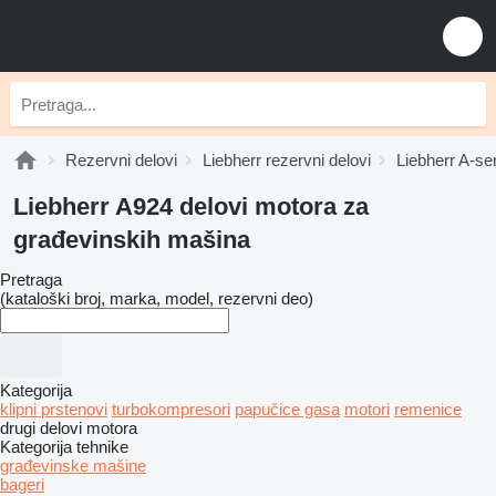
Rezervni delovi
Liebherr rezervni delovi
Liebherr A-ser
Liebherr A924 delovi motora za
građevinskih mašina
Pretraga
(kataloški broj, marka, model, rezervni deo)
Kategorija
klipni prstenovi
turbokompresori
papučice gasa
motori
remenice
drugi delovi motora
Kategorija tehnike
građevinske mašine
bageri