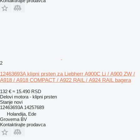
Kontaktirajte prodavca
2
12463693A klipni prsten za Liebherr A900C Li / A900 ZW /
A918 / A918 COMPACT / A922 RAIL / A924 RAIL bagera
132 €
≈ 15.490 RSD
Delovi motora - klipni prsten
Stanje
novi
12463693A 14257689
Holandija, Ede
Grovema BV
Kontaktirajte prodavca