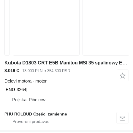
Kubota D1803 CRT E5B Manitou MSI 35 spalinowy Engine 1803 D1803-CRT-E5B [ENG 3264] motor za Manitou MSI 35 viljuškara
3.019 €
13.000 PLN
≈ 354.300 RSD
Delovi motora - motor
[ENG 3264]
Poljska, Pińczów
PHU ROLBUD Części zamienne