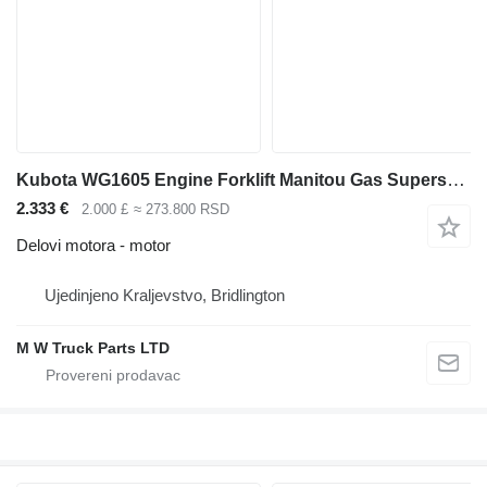
Kubota WG1605 Engine Forklift Manitou Gas Supersedes D905 and D1105 Low motor za Manitou teleskopskog utovarivača
2.333 €
2.000 £
≈ 273.800 RSD
Delovi motora - motor
Ujedinjeno Kraljevstvo, Bridlington
M W Truck Parts LTD