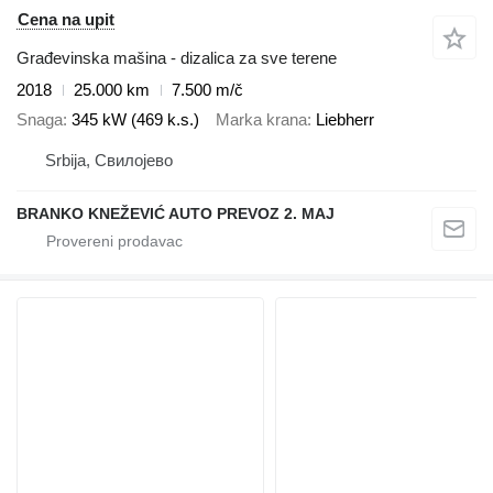
Cena na upit
Građevinska mašina - dizalica za sve terene
2018
25.000 km
7.500 m/č
Snaga
345 kW (469 k.s.)
Marka krana
Liebherr
Srbija, Свилојево
BRANKO KNEŽEVIĆ AUTO PREVOZ 2. MAJ