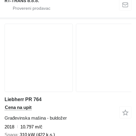
RT-TRANS d.o.o.
Liebherr PR 764
Cena na upit
Građevinska mašina - buldožer
2018
10.797 m/č
Snaga
310 kW (422 k.s.)