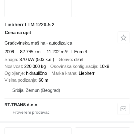
Liebherr LTM 1220-5.2
Cena na upit
Građevinska mašina - autodizalica
2009
82.795 km
11.202 m/č
Euro 4
Snaga
370 kW (503 k.s.)
Gorivo
dizel
Nosivost
220.000 kg
Osovinska konfiguracija
10x8
Ogibljenje
hidraulično
Marka krana
Liebherr
Visina podizanja
60 m
Srbija, Zemun (Beograd)
RT-TRANS d.o.o.