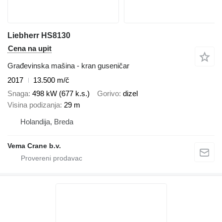
Liebherr HS8130
Cena na upit
Građevinska mašina - kran guseničar
2017
13.500 m/č
Snaga
498 kW (677 k.s.)
Gorivo
dizel
Visina podizanja
29 m
Holandija, Breda
Vema Crane b.v.