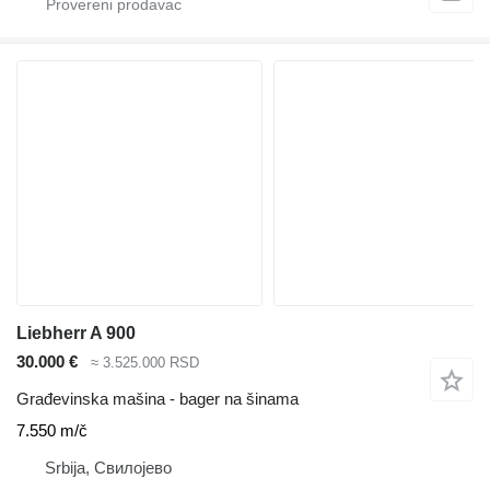
Liebherr A 900
30.000 €
≈ 3.525.000 RSD
Građevinska mašina - bager na šinama
7.550 m/č
Srbija, Свилојево