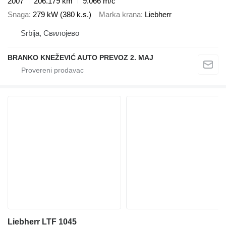
2007
206.179 km
9.066 m/č
Snaga
279 kW (380 k.s.)
Marka krana
Liebherr
Srbija, Свилојево
BRANKO KNEŽEVIĆ AUTO PREVOZ 2. MAJ
Liebherr LTF 1045