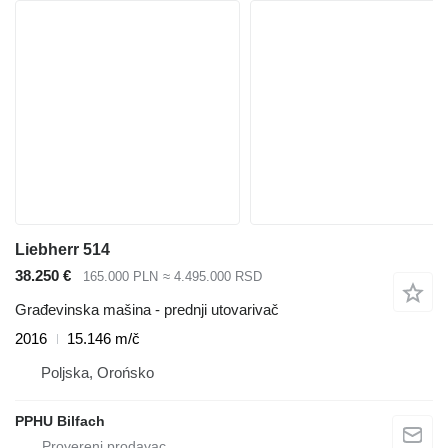
Liebherr 514
38.250 €
165.000 PLN
≈ 4.495.000 RSD
Građevinska mašina - prednji utovarivač
2016
15.146 m/č
Poljska, Orońsko
PPHU Bilfach