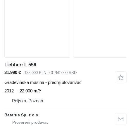
Liebherr L 556
31.990 €
138.000 PLN
≈ 3.759.000 RSD
Građevinska mašina - prednji utovarivač
2012
22.000 m/č
Poljska, Poznań
Batarus Sp. z o.o.