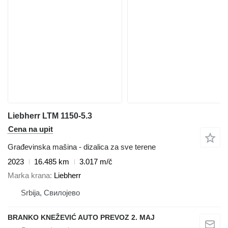
Liebherr LTM 1150-5.3
Cena na upit
Građevinska mašina - dizalica za sve terene
2023
16.485 km
3.017 m/č
Marka krana
Liebherr
Srbija, Свилојево
BRANKO KNEŽEVIĆ AUTO PREVOZ 2. MAJ