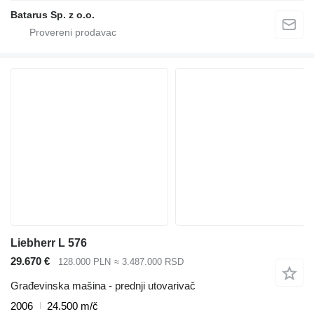
Batarus Sp. z o.o.
Liebherr L 576
29.670 €
128.000 PLN
≈ 3.487.000 RSD
Građevinska mašina - prednji utovarivač
2006
24.500 m/č