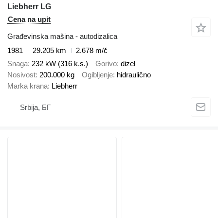
Liebherr LG
Cena na upit
Građevinska mašina - autodizalica
1981
29.205 km
2.678 m/č
Snaga
232 kW (316 k.s.)
Gorivo
dizel
Nosivost
200.000 kg
Ogibljenje
hidraulično
Marka krana
Liebherr
Srbija, БГ