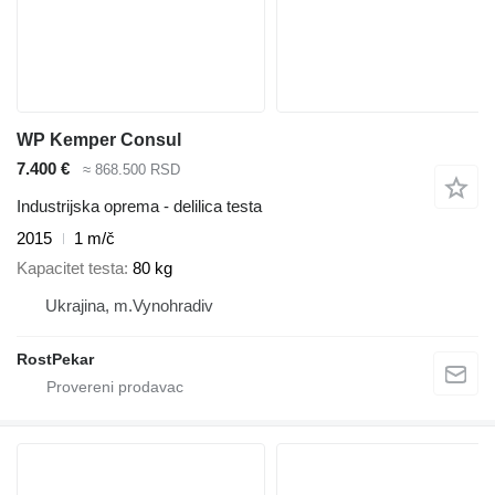
WP Kemper Consul
7.400 €
≈ 868.500 RSD
Industrijska oprema - delilica testa
2015
1 m/č
Kapacitet testa
80 kg
Ukrajina, m.Vynohradiv
RostPekar