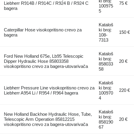
ki broj:
Liebherr R914B / R914C / R924 B / R924 C
75 €
100975
bagera
5
Kataloš
Caterpillar Hose visokopritisno crevo za
ki broj:
150 €
bagera
108-
7313
Kataloš
Ford New Holland 675e, Lb95 Telescopic
ki broj:
Dipper Hydraulic Hose 85803358
20 €
858033
visokopritisno crevo za bagerа-utovarivačа
58
Kataloš
Liebherr Pressure Line visokopritisno crevo za
ki broj:
220 €
Liebherr A954 Li / R954 / R964 bagera
100970
4
Kataloš
New Holland Backhoe Hydraulic Hose, Tube,
ki broj:
Telescopic Arm Operation 85812215
20 €
858190
visokopritisno crevo za bagerа-utovarivačа
67