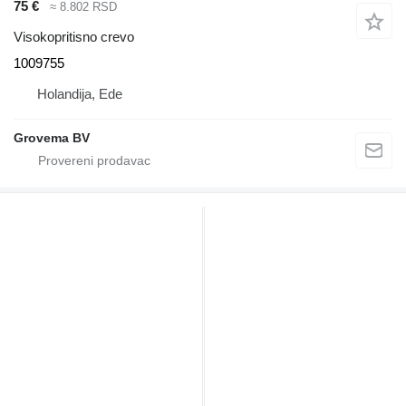
75 €
≈ 8.802 RSD
Visokopritisno crevo
1009755
Holandija, Ede
Grovema BV