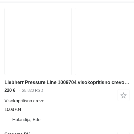
Liebherr Pressure Line 1009704 visokopritisno crevo za Liebherr A954 Li / R954 / R964 bagera
220 €
≈ 25.820 RSD
Visokopritisno crevo
1009704
Holandija, Ede
Grovema BV