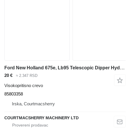
Ford New Holland 675e, Lb95 Telescopic Dipper Hydraulic Hose 85803358 visokopritisno crevo za bagera-utovarivača
20 €
≈ 2.347 RSD
Visokopritisno crevo
85803358
Irska, Courtmacsherry
COURTMACSHERRY MACHINERY LTD