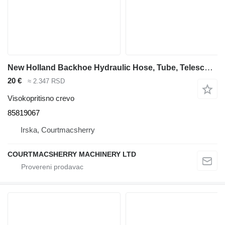
New Holland Backhoe Hydraulic Hose, Tube, Telescopic Arm Operation 85812215 85819067 visokopritisno crevo za bagera-utovarivača
20 €
≈ 2.347 RSD
Visokopritisno crevo
85819067
Irska, Courtmacsherry
COURTMACSHERRY MACHINERY LTD