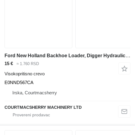
Ford New Holland Backhoe Loader, Digger Hydraulic Hose, Tube E0nnd567 E0NND567CA visokopritisno crevo za bagera-utovarivača
15 €
≈ 1.760 RSD
Visokopritisno crevo
E0NND567CA
Irska, Courtmacsherry
COURTMACSHERRY MACHINERY LTD