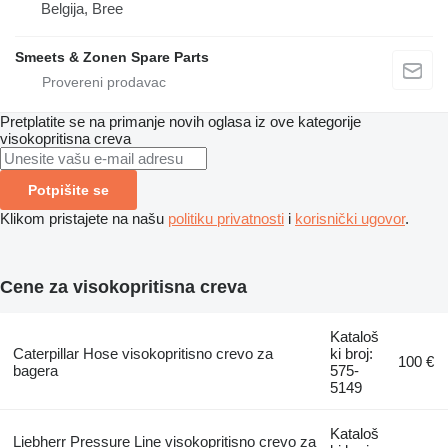
Belgija, Bree
Smeets & Zonen Spare Parts
Pretplatite se na primanje novih oglasa iz ove kategorije
visokopritisna creva
Potpišite se
Klikom pristajete na našu
politiku privatnosti
i
korisnički ugovor
.
Cene za visokopritisna creva
Kataloš
Caterpillar Hose visokopritisno crevo za
ki broj:
100 €
bagera
575-
5149
Kataloš
Liebherr Pressure Line visokopritisno crevo za