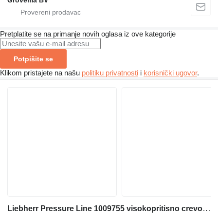
Pretplatite se na primanje novih oglasa iz ove kategorije
Potpišite se
Klikom pristajete na našu
politiku privatnosti
i
korisnički ugovor
.
Liebherr Pressure Line 1009755 visokopritisno crevo za Liebherr R914B / R914C / R924 B / R924 C bagera