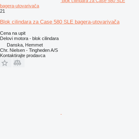
blok cilindara za Case 580 SLE
bagerа-utovarivačа
21
Blok cilindara za Case 580 SLE bagera-utovarivača
Cena na upit
Delovi motora - blok cilindara
Danska, Hemmet
Chr. Nielsen - Tingheden A/S
Kontaktirajte prodavca