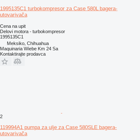
1995135C1 turbokompresor za Case 580L bagera-
utovarivača
Cena na upit
Delovi motora - turbokompresor
1995135C1
Meksiko, Chihuahua
Maquinaria Wiebe Km 24 Sa
Kontaktirajte prodavca
2
119994A1 pumpa za ulje za Case 580SLE bagera-
utovarivača