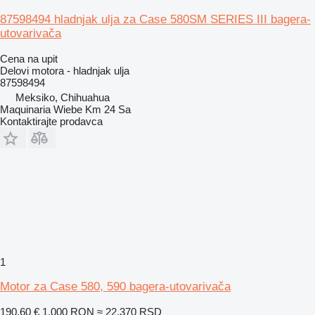
87598494 hladnjak ulja za Case 580SM SERIES III bagera-
utovarivača
Cena na upit
Delovi motora - hladnjak ulja
87598494
Meksiko, Chihuahua
Maquinaria Wiebe Km 24 Sa
Kontaktirajte prodavca
1
Motor za Case 580, 590 bagera-utovarivača
190,60 €
1.000 RON
≈ 22.370 RSD