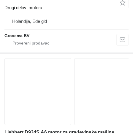
Drugi delovi motora
Holandija, Ede gld
Grovema BV
Liebherr D934S,A6 motor za građevinske mašine