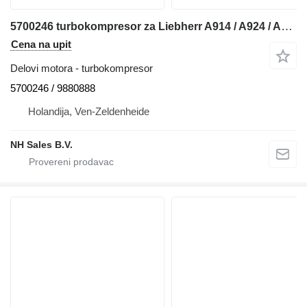
5700246 turbokompresor za Liebherr A914 / A924 / A932 / A934 - A914 / A924 / A932 / A934 bagera
Cena na upit
Delovi motora - turbokompresor
5700246 / 9880888
Holandija, Ven-Zeldenheide
NH Sales B.V.