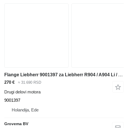
Flange Liebherr 9001397 za Liebherr R904 / A904 Li / A900C Li / A900B Li / A932 Li / A944B Li / R900C Li / R932 Li / R944C Li / R900B Li / R934 / R944 / A944 Li / R944B bagera
270 €
≈ 31.690 RSD
Drugi delovi motora
9001397
Holandija, Ede
Grovema BV