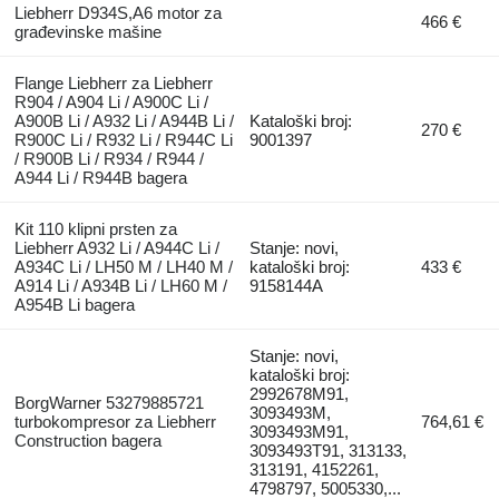
Liebherr D934S,A6 motor za
466 €
građevinske mašine
Flange Liebherr za Liebherr
R904 / A904 Li / A900C Li /
A900B Li / A932 Li / A944B Li /
Kataloški broj:
270 €
R900C Li / R932 Li / R944C Li
9001397
/ R900B Li / R934 / R944 /
A944 Li / R944B bagera
Kit 110 klipni prsten za
Liebherr A932 Li / A944C Li /
Stanje: novi,
A934C Li / LH50 M / LH40 M /
kataloški broj:
433 €
A914 Li / A934B Li / LH60 M /
9158144A
A954B Li bagera
Stanje: novi,
kataloški broj:
2992678M91,
BorgWarner 53279885721
3093493M,
turbokompresor za Liebherr
764,61 €
3093493M91,
Construction bagera
3093493T91, 313133,
313191, 4152261,
4798797, 5005330,...