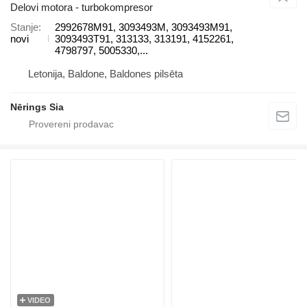
Delovi motora - turbokompresor
Stanje
2992678M91, 3093493M, 3093493M91,
novi
3093493T91, 313133, 313191, 4152261,
4798797, 5005330,...
Letonija, Baldone, Baldones pilsēta
Nērings Sia
VIDEO