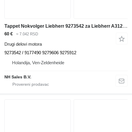
Tappet Nokvolger Liebherr 9273542 za Liebherr A312 / A902 / A904 / A912 / A914 / A922 / A924 / A932 / A944 / A954 / R902 / L534-434 / L538-432 / L541-289 / L544-442 / L544-443 / L544-444 / L554-452 / L564 / L574 / L580 / A942 / A974 / P904 / P912 / P932 / P934 / P942 / P944 / P954 / P964 / P974 / R321 / R902 / R904 / R912 / R914 / R922 / R924 / R932 / R934 / R942 / R944 / R954 / R964 / R974 - A 312 / A 902 / A 904 / A 912 / A 914 / A 922 / A 924 / A 932 / A 944 / A 954 / R 902 / L 534 - 434 / L 538 - 432 / L 541 - 289 / L 544 - 442 / L 544 - 443 / L 544 - 444 / L 554 - 452 / L 564 / L 574 / L580 / A 942 / A 974 / P 904 / P 912 / P 932 / P 934 / P 942 / P 944 / P 954 / P 964 / P 974 / R 321 / R 902 / R 904 / R 912 / R 914 / R 922 / R 924 / R 932 / R 934 / R 942 / R 944 / R 954 / R 964 / R 974 bagera
60 €
≈ 7.042 RSD
Drugi delovi motora
9273542 / 9177490 9279606 9275912
Holandija, Ven-Zeldenheide
NH Sales B.V.