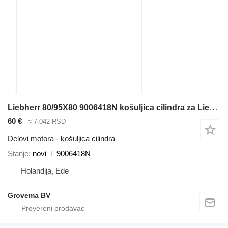
Liebherr 80/95X80 9006418N košuljica cilindra za Liebherr A932 Li / A944C Li / A918 / A920 / A914 Li / A914 / R914 / R932 Li / R944C Li / R920 / R920 LC / R920 NLC / R918 bagera
60 €
≈ 7.042 RSD
Delovi motora - košuljica cilindra
Stanje
novi
9006418N
Holandija, Ede
Grovema BV