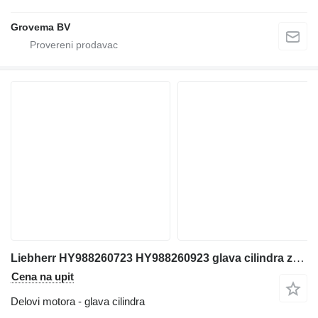
Grovema BV
Liebherr HY988260723 HY988260923 glava cilindra za Liebherr ltm dizalice za sve terene
Cena na upit
Delovi motora - glava cilindra