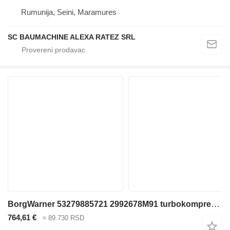
Rumunija, Seini, Maramures
SC BAUMACHINE ALEXA RATEZ SRL
BorgWarner 53279885721 2992678M91 turbokompresor za Liebherr Construction bagera
764,61 €
≈ 89.730 RSD