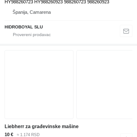
HY988260723 HY988260923 988260723 988260923
Španija, Camarena
HIDROBOYAL SLU
Liebherr za građevinske mašine
10 €
≈ 1.174 RSD