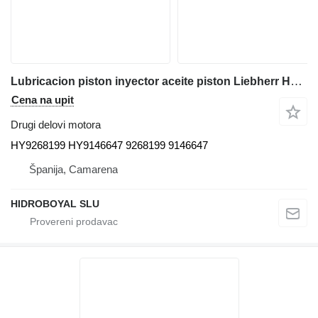
Lubricacion piston inyector aceite piston Liebherr HY9268199 HY9146647 za Liebherr Ltm cranes autodizalice
Cena na upit
Drugi delovi motora
HY9268199 HY9146647 9268199 9146647
Španija, Camarena
HIDROBOYAL SLU