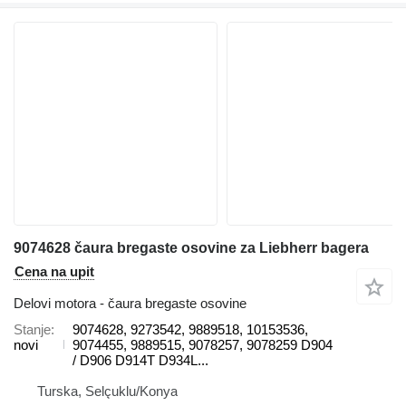
9074628 čaura bregaste osovine za Liebherr bagera
Cena na upit
Delovi motora - čaura bregaste osovine
Stanje
9074628, 9273542, 9889518, 10153536,
novi
9074455, 9889515, 9078257, 9078259 D904
/ D906 D914T D934L...
Turska, Selçuklu/Konya