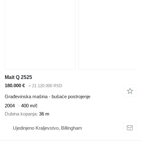
Mait Q 2525
180.000 €
≈ 21.120.000 RSD
Građevinska mašina - bušaće postrojenje
2004
400 m/č
Dubina kopanja
36 m
Ujedinjeno Kraljevstvo, Billingham