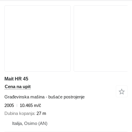
Mait HR 45
Cena na upit
Građevinska mašina - bušaće postrojenje
2005
10.465 m/č
Dubina kopanja
27 m
Italija, Osimo (AN)