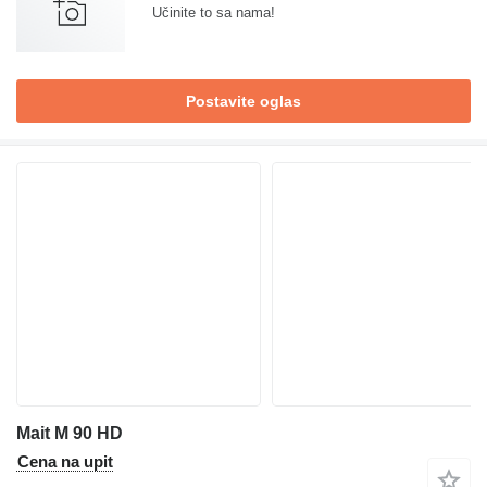
Učinite to sa nama!
Postavite oglas
Mait M 90 HD
Cena na upit