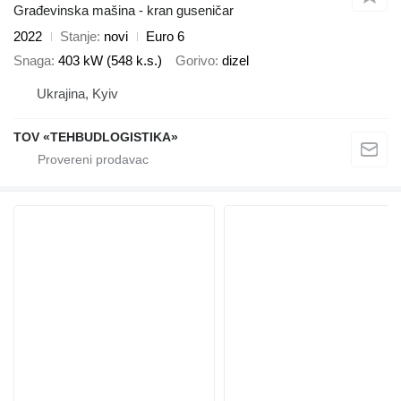
Građevinska mašina - kran guseničar
2022
Stanje
novi
Euro 6
Snaga
403 kW (548 k.s.)
Gorivo
dizel
Ukrajina, Kyiv
TOV «TEHBUDLOGISTIKA»