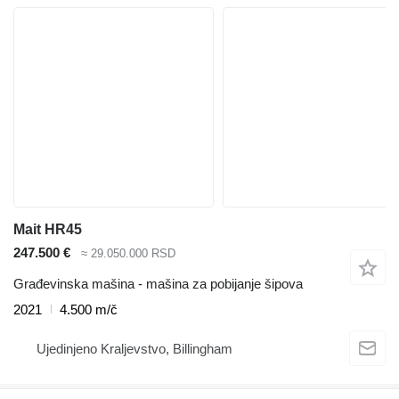
Mait HR45
247.500 €
≈ 29.050.000 RSD
Građevinska mašina - mašina za pobijanje šipova
2021
4.500 m/č
Ujedinjeno Kraljevstvo, Billingham