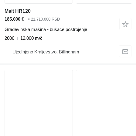
Mait HR120
185.000 €
≈ 21.710.000 RSD
Građevinska mašina - bušaće postrojenje
2006
12.000 m/č
Ujedinjeno Kraljevstvo, Billingham