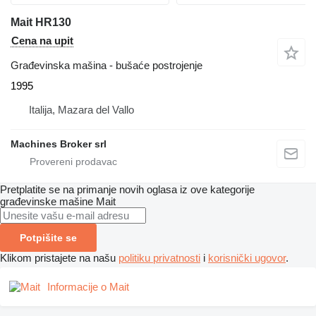
Mait HR130
Cena na upit
Građevinska mašina - bušaće postrojenje
1995
Italija, Mazara del Vallo
Machines Broker srl
Pretplatite se na primanje novih oglasa iz ove kategorije
građevinske mašine
Mait
Potpišite se
Klikom pristajete na našu
politiku privatnosti
i
korisnički ugovor
.
Informacije o Mait