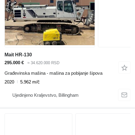
Mait HR-130
295.000 €
≈ 34.620.000 RSD
Građevinska mašina - mašina za pobijanje šipova
2020
5.962 m/č
Ujedinjeno Kraljevstvo, Billingham