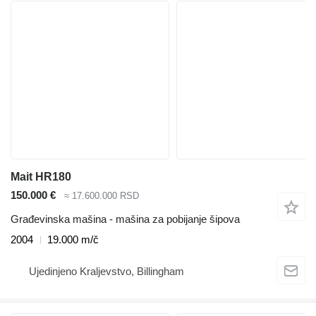
Mait HR180
150.000 €
≈ 17.600.000 RSD
Građevinska mašina - mašina za pobijanje šipova
2004
19.000 m/č
Ujedinjeno Kraljevstvo, Billingham