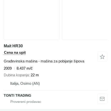
Mait HR30
Cena na upit
Građevinska mašina - mašina za pobijanje šipova
2009
8.437 m/č
Dubina kopanja
22 m
Italija, Osimo (AN)
TONTI TRADING