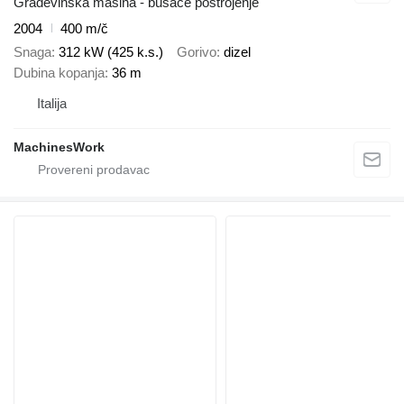
Građevinska mašina - bušaće postrojenje
2004
400 m/č
Snaga
312 kW (425 k.s.)
Gorivo
dizel
Dubina kopanja
36 m
Italija
MachinesWork