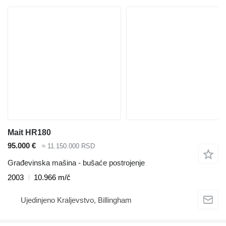
Mait HR180
95.000 €
≈ 11.150.000 RSD
Građevinska mašina - bušaće postrojenje
2003
10.966 m/č
Ujedinjeno Kraljevstvo, Billingham