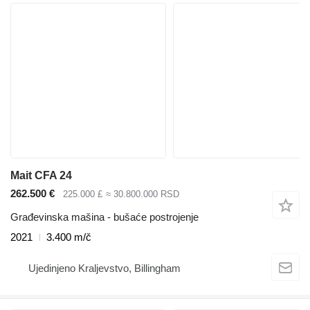
Mait CFA 24
262.500 €
225.000 £
≈ 30.800.000 RSD
Građevinska mašina - bušaće postrojenje
2021
3.400 m/č
Ujedinjeno Kraljevstvo, Billingham