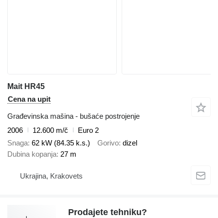
Mait HR45
Cena na upit
Građevinska mašina - bušaće postrojenje
2006
12.600 m/č
Euro 2
Snaga
62 kW (84.35 k.s.)
Gorivo
dizel
Dubina kopanja
27 m
Ukrajina, Krakovets
Prodajete tehniku?