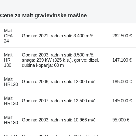
Cene za Mait građevinske mašine
Mait
CFA
Godina: 2021, radnih sati: 3.400 m/č
262.500 €
24
Mait
Godina: 2003, radnih sati: 8.500 m/č,
HR
snaga: 239 kW (325 k.s.), gorivo: dizel,
147.100 €
180
dubina kopanja: 60 m
Mait
Godina: 2006, radnih sati: 12.000 m/č
185.000 €
HR120
Mait
Godina: 2007, radnih sati: 12.500 m/č
149.000 €
HR130
Mait
Godina: 2003, radnih sati: 10.966 m/č
95.000 €
HR180