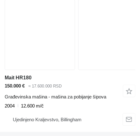
Mait HR180
150.000 €
≈ 17.600.000 RSD
Građevinska mašina - mašina za pobijanje šipova
2004
12.600 m/č
Ujedinjeno Kraljevstvo, Billingham