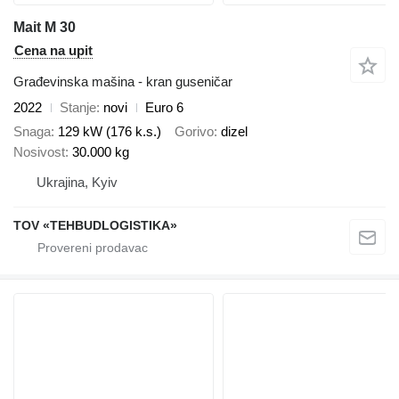
Mait M 30
Cena na upit
Građevinska mašina - kran guseničar
2022
Stanje
novi
Euro 6
Snaga
129 kW (176 k.s.)
Gorivo
dizel
Nosivost
30.000 kg
Ukrajina, Kyiv
TOV «TEHBUDLOGISTIKA»