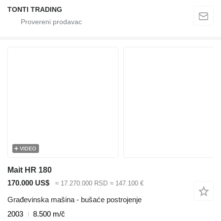
TONTI TRADING
VIDEO
Mait HR 180
170.000 US$
≈ 17.270.000 RSD
≈ 147.100 €
Građevinska mašina - bušaće postrojenje
2003
8.500 m/č