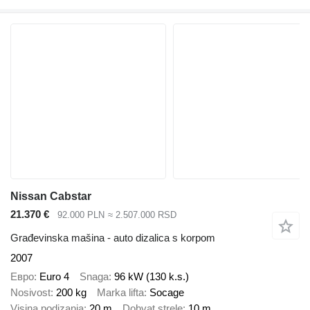
Nissan Cabstar
21.370 €
92.000 PLN
≈ 2.507.000 RSD
Građevinska mašina - auto dizalica s korpom
2007
Евро
Euro 4
Snaga
96 kW (130 k.s.)
Nosivost
200 kg
Marka lifta
Socage
Visina podizanja
20 m
Dohvat strele
10 m