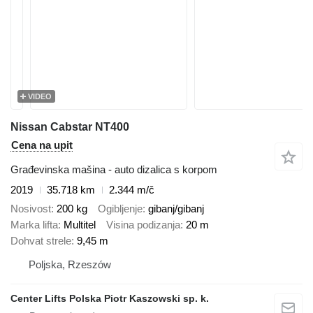
VIDEO
Nissan Cabstar NT400
Cena na upit
Građevinska mašina - auto dizalica s korpom
2019
35.718 km
2.344 m/č
Nosivost
200 kg
Ogibljenje
gibanj/gibanj
Marka lifta
Multitel
Visina podizanja
20 m
Dohvat strele
9,45 m
Poljska, Rzeszów
Center Lifts Polska Piotr Kaszowski sp. k.