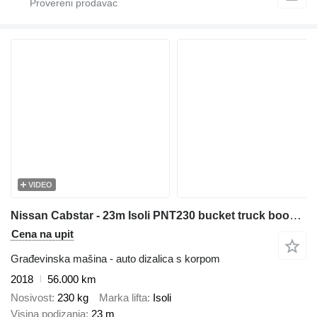
VIDEO
Nissan Cabstar - 23m Isoli PNT230 bucket truck boom lift zwyżka
Cena na upit
Građevinska mašina - auto dizalica s korpom
2018
56.000 km
Nosivost
230 kg
Marka lifta
Isoli
Visina podizanja
23 m