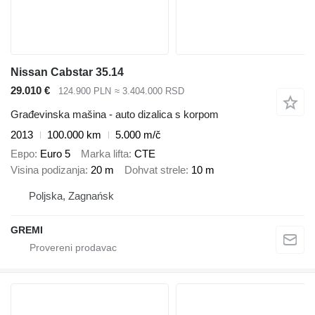
Nissan Cabstar 35.14
29.010 €
124.900 PLN
≈ 3.404.000 RSD
Građevinska mašina - auto dizalica s korpom
2013
100.000 km
5.000 m/č
Евро
Euro 5
Marka lifta
CTE
Visina podizanja
20 m
Dohvat strele
10 m
Poljska, Zagnańsk
GREMI