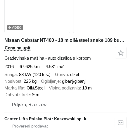
VIDEO
Nissan Cabstar NT400 - 18 m oil&steel snake 189 bucket truck boom lift
Cena na upit
Građevinska mašina - auto dizalica s korpom
2016
67.625 km
4.531 m/č
Snaga
88 kW (120 k.s.)
Gorivo
dizel
Nosivost
225 kg
Ogibljenje
gibanj/gibanj
Marka lifta
Oil&Steel
Visina podizanja
18 m
Dohvat strele
9 m
Poljska, Rzeszów
Center Lifts Polska Piotr Kaszowski sp. k.