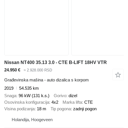
Nissan NT400 35.13 3.0 - CTE B-LIFT 18HV VTR
24.950 €
≈ 2.928.000 RSD
Građevinska mašina - auto dizalica s korpom
2019
54.535 km
Snaga
96 kW (131 k.s.)
Gorivo
dizel
Osovinska konfiguracija
4x2
Marka lifta
CTE
Visina podizanja
18 m
Tip pogona
zadnji pogon
Holandija, Hoogeveen