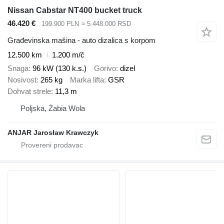
Nissan Cabstar NT400 bucket truck
46.420 €
199.900 PLN
≈ 5.448.000 RSD
Građevinska mašina - auto dizalica s korpom
12.500 km
1.200 m/č
Snaga
96 kW (130 k.s.)
Gorivo
dizel
Nosivost
265 kg
Marka lifta
GSR
Dohvat strele
11,3 m
Poljska, Żabia Wola
ANJAR Jarosław Krawczyk