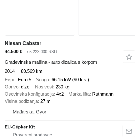
Nissan Cabstar
44.500 €
≈ 5.223.000 RSD
Građevinska mašina - auto dizalica s korpom
2014
89.569 km
Евро
Euro 5
Snaga
66.15 kW (90 k.s.)
Gorivo
dizel
Nosivost
230 kg
Osovinska konfiguracija
4x2
Marka lifta
Ruthmann
Visina podizanja
27 m
Mađarska, Gyor
EU-Gépker Kft