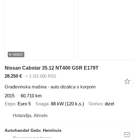
VIDEO
Nissan Cabstar 35.12 NT400 GSR E179T
28.250 €
≈ 3.315.000 RSD
Građevinska mašina - auto dizalica s korpom
2015
60.710 km
Евро
Euro 5
Snaga
88 kW (120 k.s.)
Gorivo
dizel
Holandija, Almelo
Autohandel Gebr. Heinhuis