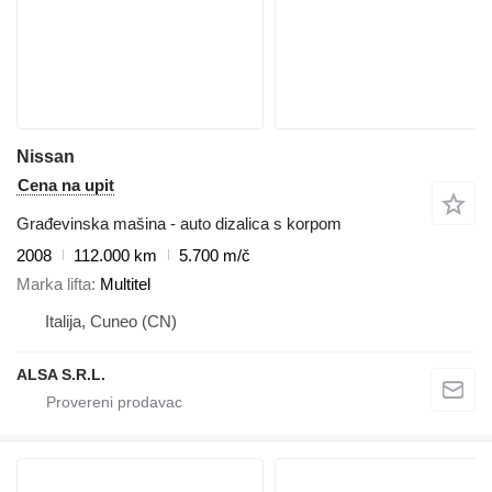
Nissan
Cena na upit
Građevinska mašina - auto dizalica s korpom
2008
112.000 km
5.700 m/č
Marka lifta
Multitel
Italija, Cuneo (CN)
ALSA S.R.L.