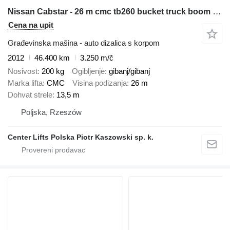
Nissan Cabstar - 26 m cmc tb260 bucket truck boom lift zwyżka
Cena na upit
Građevinska mašina - auto dizalica s korpom
2012
46.400 km
3.250 m/č
Nosivost
200 kg
Ogibljenje
gibanj/gibanj
Marka lifta
CMC
Visina podizanja
26 m
Dohvat strele
13,5 m
Poljska, Rzeszów
Center Lifts Polska Piotr Kaszowski sp. k.