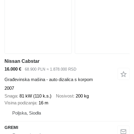
Nissan Cabstar
16.000 €
68.900 PLN
≈ 1.878.000 RSD
Građevinska mašina - auto dizalica s korpom
2007
Snaga
81 kW (110 k.s.)
Nosivost
200 kg
Visina podizanja
16 m
Poljska, Siodła
GREMI