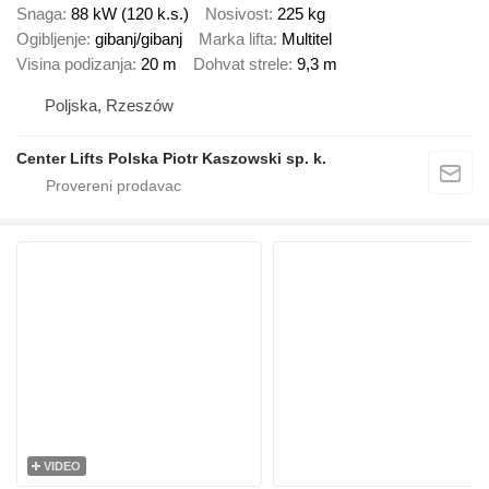
Snaga
88 kW (120 k.s.)
Nosivost
225 kg
Ogibljenje
gibanj/gibanj
Marka lifta
Multitel
Visina podizanja
20 m
Dohvat strele
9,3 m
Poljska, Rzeszów
Center Lifts Polska Piotr Kaszowski sp. k.
VIDEO