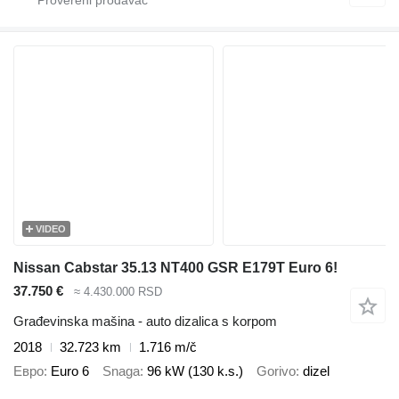
VIDEO
Nissan Cabstar 35.13 NT400 GSR E179T Euro 6!
37.750 €
≈ 4.430.000 RSD
Građevinska mašina - auto dizalica s korpom
2018
32.723 km
1.716 m/č
Евро
Euro 6
Snaga
96 kW (130 k.s.)
Gorivo
dizel