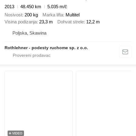
2013
48.450 km
5.035 m/č
Nosivost
200 kg
Marka lifta
Multitel
Visina podizanja
23,3 m
Dohvat strele
12,2 m
Poljska, Skawina
Rothlehner - podesty ruchome sp. z o.o.
VIDEO