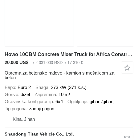
Howo 10CBM Concrete Mixer Truck for Africa Construction
20.000 US$
≈ 2.031.000 RSD
≈ 17.310 €
Oprema za betonske radove - kamion s mešalicom za
beton
Евро
Euro 2
Snaga
273 kW (371 k.s.)
Gorivo
dizel
Zapremina
10 m³
Osovinska konfiguracija
6x4
Ogibljenje
gibanj/gibanj
Tip pogona
zadnji pogon
Kina, Jinan
Shandong Titan Vehicle Co., Ltd.