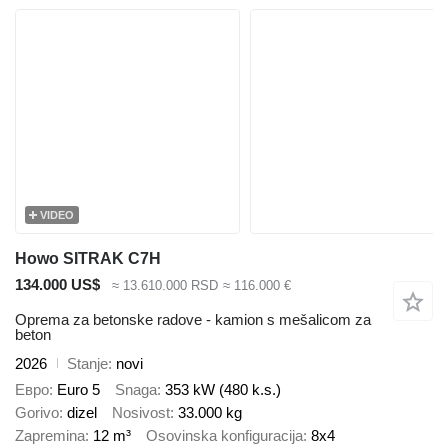
VIDEO
Howo SITRAK C7H
134.000 US$
≈ 13.610.000 RSD
≈ 116.000 €
Oprema za betonske radove - kamion s mešalicom za
beton
2026
Stanje
novi
Евро
Euro 5
Snaga
353 kW (480 k.s.)
Gorivo
dizel
Nosivost
33.000 kg
Zapremina
12 m³
Osovinska konfiguracija
8x4