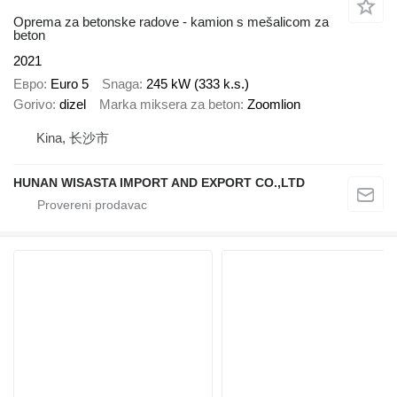
Oprema za betonske radove - kamion s mešalicom za
beton
2021
Евро
Euro 5
Snaga
245 kW (333 k.s.)
Gorivo
dizel
Marka miksera za beton
Zoomlion
Kina, 长沙市
HUNAN WISASTA IMPORT AND EXPORT CO.,LTD