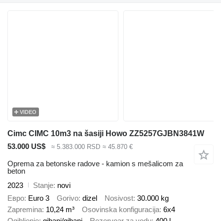
VIDEO
Cimc CIMC 10m3 na šasiji Howo ZZ5257GJBN3841W
53.000 US$
≈ 5.383.000 RSD
≈ 45.870 €
Oprema za betonske radove - kamion s mešalicom za
beton
2023
Stanje
novi
Евро
Euro 3
Gorivo
dizel
Nosivost
30.000 kg
Zapremina
10,24 m³
Osovinska konfiguracija
6x4
Ogibljenje
gibanj/gibanj
Rezervoar za vodu
400 l