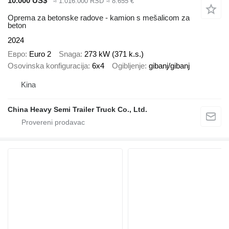
10.000 US$
≈ 1.016.000 RSD
≈ 8.655 €
Oprema za betonske radove - kamion s mešalicom za
beton
2024
Евро
Euro 2
Snaga
273 kW (371 k.s.)
Osovinska konfiguracija
6x4
Ogibljenje
gibanj/gibanj
Kina
China Heavy Semi Trailer Truck Co., Ltd.