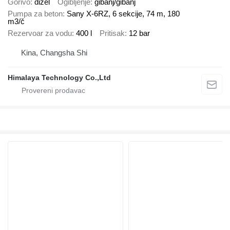
Gorivo
dizel
Ogibljenje
gibanj/gibanj
Pumpa za beton
Sany X-6RZ, 6 sekcije, 74 m, 180
m3/č
Rezervoar za vodu
400 l
Pritisak
12 bar
Kina, Changsha Shi
Himalaya Technology Co.,Ltd