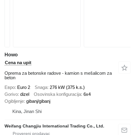
Howo
Cena na upit
Oprema za betonske radove - kamion s mešalicom za
beton
Евро
Euro 2
Snaga
276 kW (375 k.s.)
Gorivo
dizel
Osovinska konfiguracija
6x4
Ogibljenje
gibanj/gibanj
Kina, Jinan Shi
Weifang Changjiu International Trading Co., Ltd.