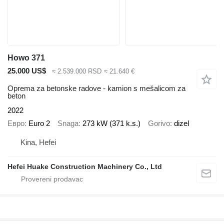
Howo 371
25.000 US$
≈ 2.539.000 RSD
≈ 21.640 €
Oprema za betonske radove - kamion s mešalicom za
beton
2022
Евро
Euro 2
Snaga
273 kW (371 k.s.)
Gorivo
dizel
Kina, Hefei
Hefei Huake Construction Machinery Co., Ltd