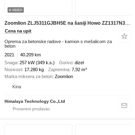
VIDEO
Zoomlion ZLJ5311GJBH5E na šasiji Howo ZZ1317N306GE1
Cena na upit
Oprema za betonske radove - kamion s mešalicom za
beton
2021
40.209 km
Snaga
257 kW (349 k.s.)
Gorivo
dizel
Nosivost
17.280 kg
Zapremina
7,92 m³
Marka miksera za beton
Zoomlion
Kina
Himalaya Technology Co.,Ltd