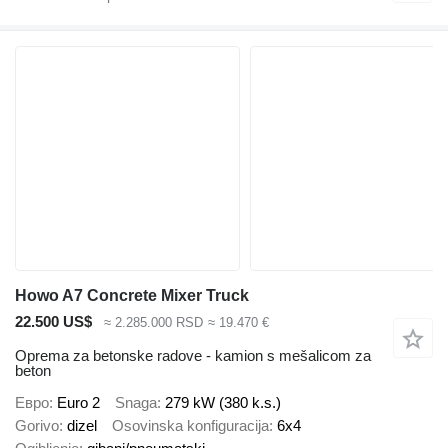
Howo A7 Concrete Mixer Truck
22.500 US$
≈ 2.285.000 RSD
≈ 19.470 €
Oprema za betonske radove - kamion s mešalicom za
beton
Евро
Euro 2
Snaga
279 kW (380 k.s.)
Gorivo
dizel
Osovinska konfiguracija
6x4