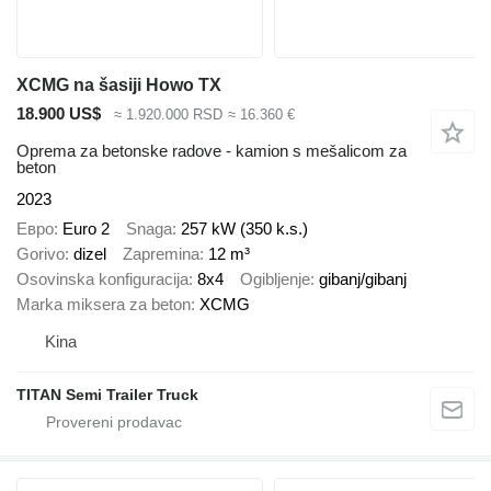
XCMG na šasiji Howo TX
18.900 US$
≈ 1.920.000 RSD
≈ 16.360 €
Oprema za betonske radove - kamion s mešalicom za
beton
2023
Евро
Euro 2
Snaga
257 kW (350 k.s.)
Gorivo
dizel
Zapremina
12 m³
Osovinska konfiguracija
8x4
Ogibljenje
gibanj/gibanj
Marka miksera za beton
XCMG
Kina
TITAN Semi Trailer Truck