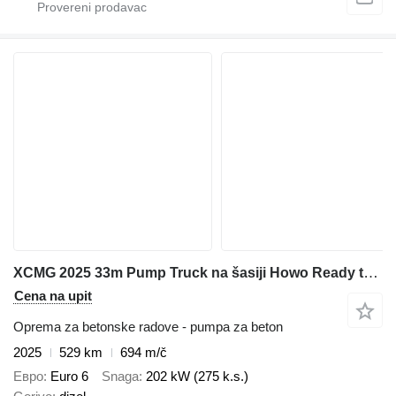
XCMG 2025 33m Pump Truck na šasiji Howo Ready to Ship
Cena na upit
Oprema za betonske radove - pumpa za beton
2025
529 km
694 m/č
Евро
Euro 6
Snaga
202 kW (275 k.s.)