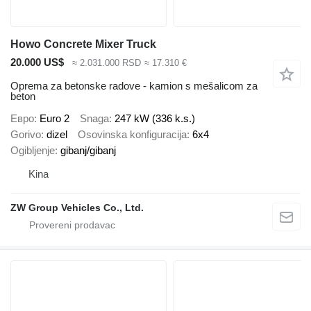
Howo Concrete Mixer Truck
20.000 US$
≈ 2.031.000 RSD
≈ 17.310 €
Oprema za betonske radove - kamion s mešalicom za
beton
Евро
Euro 2
Snaga
247 kW (336 k.s.)
Gorivo
dizel
Osovinska konfiguracija
6x4
Ogibljenje
gibanj/gibanj
Kina
ZW Group Vehicles Co., Ltd.