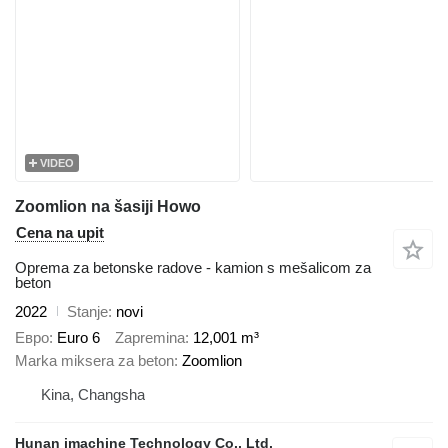
VIDEO
Zoomlion na šasiji Howo
Cena na upit
Oprema za betonske radove - kamion s mešalicom za
beton
2022
Stanje
novi
Евро
Euro 6
Zapremina
12,001 m³
Marka miksera za beton
Zoomlion
Kina, Changsha
Hunan imachine Technology Co., Ltd.