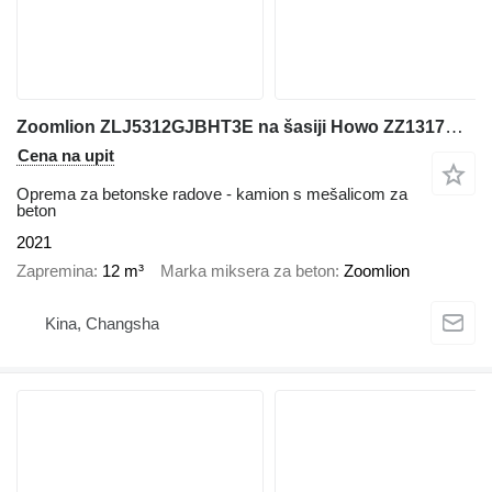
Zoomlion ZLJ5312GJBHT3E na šasiji Howo ZZ1317N306GF1
Cena na upit
Oprema za betonske radove - kamion s mešalicom za
beton
2021
Zapremina
12 m³
Marka miksera za beton
Zoomlion
Kina, Changsha