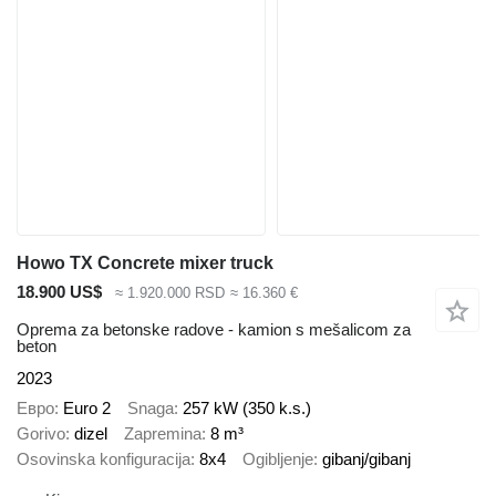
Howo TX Concrete mixer truck
18.900 US$
≈ 1.920.000 RSD
≈ 16.360 €
Oprema za betonske radove - kamion s mešalicom za
beton
2023
Евро
Euro 2
Snaga
257 kW (350 k.s.)
Gorivo
dizel
Zapremina
8 m³
Osovinska konfiguracija
8x4
Ogibljenje
gibanj/gibanj