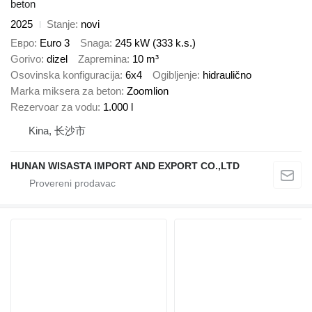
beton
2025
Stanje
novi
Евро
Euro 3
Snaga
245 kW (333 k.s.)
Gorivo
dizel
Zapremina
10 m³
Osovinska konfiguracija
6x4
Ogibljenje
hidraulično
Marka miksera za beton
Zoomlion
Rezervoar za vodu
1.000 l
Kina, 长沙市
HUNAN WISASTA IMPORT AND EXPORT CO.,LTD