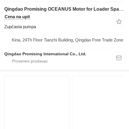
Qingdao Promising OCEANUS Motor for Loader Spare Parts zupčasta pumpa za EVERUN Loader, HZM Loader, WOLF Loader, CASER Loader, FLAND Loader, TRANER Wheel Loader, SOCMA Loader prednjeg utovarivača
Cena na upit
Zupčasta pumpa
Kina, 24Th Floor Tianzhi Building, Qingdao Free Trade Zone
Qingdao Promising International Co., Ltd.