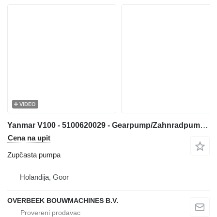
VIDEO
Yanmar V100 - 5100620029 - Gearpump/Zahnradpumpe zupčasta pumpa za prednjeg utovarivača
Cena na upit
Zupčasta pumpa
Holandija, Goor
OVERBEEK BOUWMACHINES B.V.