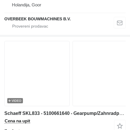
Holandija, Goor
OVERBEEK BOUWMACHINES B.V.
VIDEO
Schaeff SKL833 - 5100661640 - Gearpump/Zahnradpumpe zupčasta pumpa za prednjeg utovarivača
Cena na upit