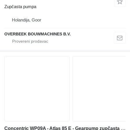
Zupčasta pumpa
Holandija, Goor
OVERBEEK BOUWMACHINES B.V.
Concentric WP09A - Atlas 85 E - Gearpump zupčasta pumpa za prednjeg utovarivača