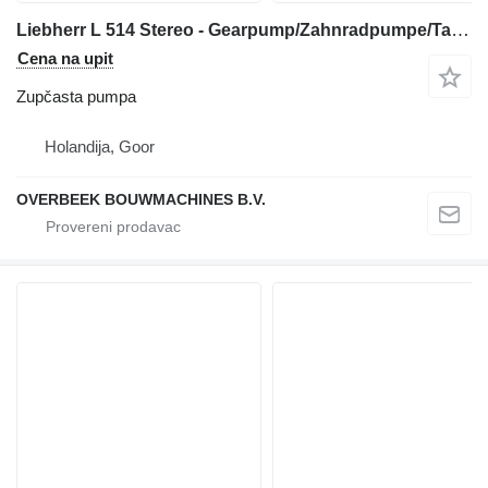
Liebherr L 514 Stereo - Gearpump/Zahnradpumpe/Tandwielpomp zupčasta pumpa za prednjeg utovarivača
Cena na upit
Zupčasta pumpa
Holandija, Goor
OVERBEEK BOUWMACHINES B.V.