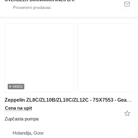
VIDEO
Zeppelin ZL8C/ZL10B/ZL10C/ZL12C - 7SX7553 - Gearpump zupčasta pumpa za prednjeg utovarivača
Cena na upit
Zupčasta pumpa
Holandija, Goor