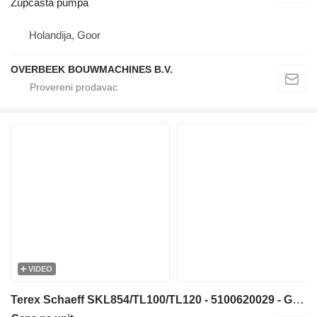
Zupčasta pumpa
Holandija, Goor
OVERBEEK BOUWMACHINES B.V.
VIDEO
Terex Schaeff SKL854/TL100/TL120 - 5100620029 - Gearpump zupčasta pumpa za prednjeg utovarivača