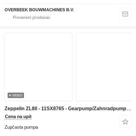
OVERBEEK BOUWMACHINES B.V.
VIDEO
Zeppelin ZL80 - 11SX8765 - Gearpump/Zahnradpumpe zupčasta pumpa za prednjeg utovarivača
Cena na upit
Zupčasta pumpa