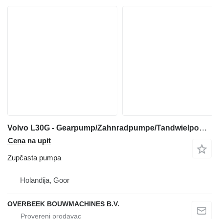
Volvo L30G - Gearpump/Zahnradpumpe/Tandwielpomp zupčasta pumpa za prednjeg utovarivača
Cena na upit
Zupčasta pumpa
Holandija, Goor
OVERBEEK BOUWMACHINES B.V.