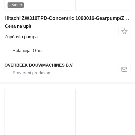
VIDEO
Hitachi ZW310TPD-Concentric 1090016-Gearpump/Zahnradpumpe zupčasta pumpa za prednjeg utovarivača
Cena na upit
Zupčasta pumpa
Holandija, Goor
OVERBEEK BOUWMACHINES B.V.