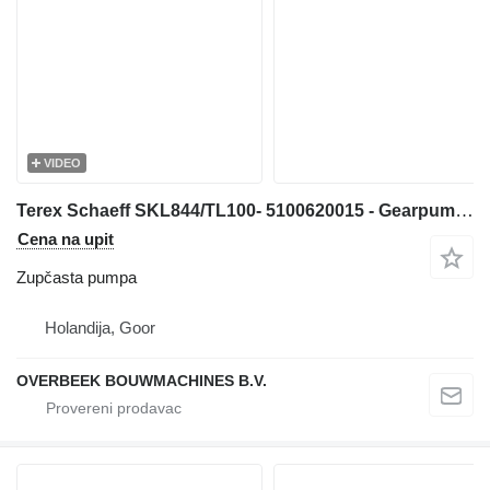
VIDEO
Terex Schaeff SKL844/TL100- 5100620015 - Gearpump/Zahnradpumpe zupčasta pumpa za prednjeg utovarivača
Cena na upit
Zupčasta pumpa
Holandija, Goor
OVERBEEK BOUWMACHINES B.V.