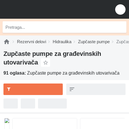
Rezervni delovi
Hidraulika
Zupčaste pumpe
Zupčas
Zupčaste pumpe za građevinskih
utovarivača
91 oglasa:
Zupčaste pumpe za građevinskih utovarivača