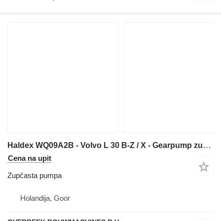
Haldex WQ09A2B - Volvo L 30 B-Z / X - Gearpump zupčasta pumpa za prednjeg utovarivača
Cena na upit
Zupčasta pumpa
Holandija, Goor