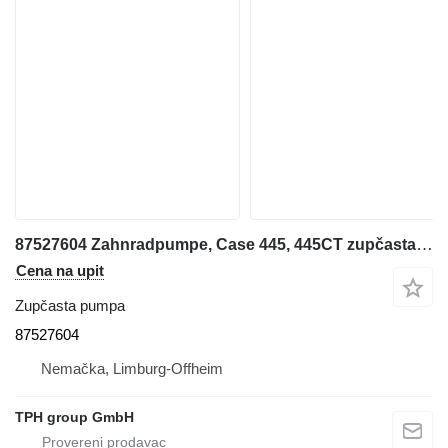
87527604 Zahnradpumpe, Case 445, 445CT zupčasta pumpa za Case 445, 445CT mini utovarivača
Cena na upit
Zupčasta pumpa
87527604
Nemačka, Limburg-Offheim
TPH group GmbH