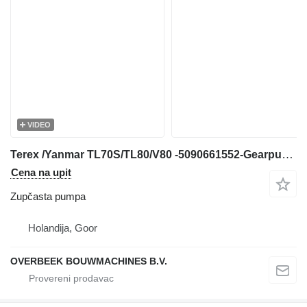
VIDEO
Terex /Yanmar TL70S/TL80/V80 -5090661552-Gearpump/Z zupčasta pumpa za prednjeg utovarivača
Cena na upit
Zupčasta pumpa
Holandija, Goor
OVERBEEK BOUWMACHINES B.V.