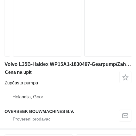
Volvo L35B-Haldex WP15A1-1830497-Gearpump/Zahnradpumpe zupčasta pumpa za prednjeg utovarivača
Cena na upit
Zupčasta pumpa
Holandija, Goor
OVERBEEK BOUWMACHINES B.V.