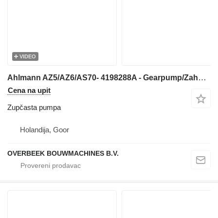
VIDEO
Ahlmann AZ5/AZ6/AS70- 4198288A - Gearpump/Zahnradpumpe zupčasta pumpa za prednjeg utovarivača
Cena na upit
Zupčasta pumpa
Holandija, Goor
OVERBEEK BOUWMACHINES B.V.