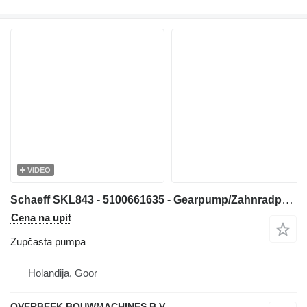
VIDEO
Schaeff SKL843 - 5100661635 - Gearpump/Zahnradpumpe zupčasta pumpa za prednjeg utovarivača
Cena na upit
Zupčasta pumpa
Holandija, Goor
OVERBEEK BOUWMACHINES B.V.