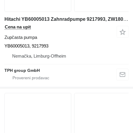
Hitachi YB60005013 Zahnradpumpe 9217993, ZW180, ZW220, ZW250, ZW310 zupčasta pumpa za Hitachi ZW180, ZW220, ZW250, ZW310 prednjeg utovarivača
Cena na upit
Zupčasta pumpa
YB60005013, 9217993
Nemačka, Limburg-Offheim
TPH group GmbH