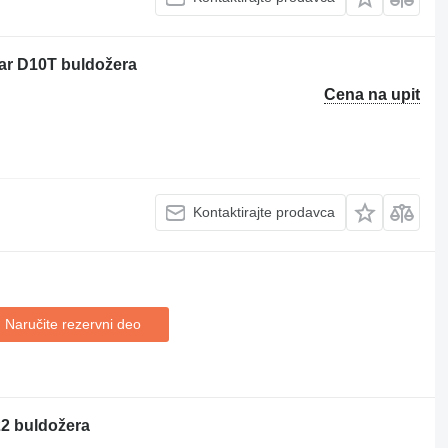
ar D10T buldožera
Cena na upit
Kontaktirajte prodavca
Naručite rezervni dеo
22 buldožera