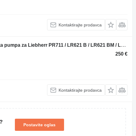
Kontaktirajte prodavca
Liebherr Gear Pump 9002698 zupčasta pumpa za Liebherr PR711 / LR621 B / LR621 BM / LR621 C / LR611 M / PR711 M buldožera
250 €
Kontaktirajte prodavca
?
Postavite oglas