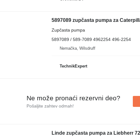
5897089 zupčasta pumpa za Caterpill
Zupčasta pumpa
5897089 / 589-7089 4962254 496-2254
Nemačka, Wilsdruff
TechnikExpert
Ne može pronaći rezervni dеo?
Pošaljite zahtev odmah!
Linde zupčasta pumpa za Liebherr 7