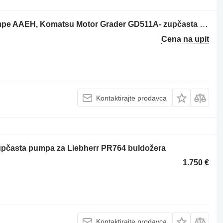
KYB KFP2227-17 Doppelzahnradpumpe AAEH, Komatsu Motor Grader GD511A- zupčasta pumpa za Komatsu GD511A grejdera
Cena na upit
Kontaktirajte prodavca
pčasta pumpa za Liebherr PR764 buldožera
1.750 €
Kontaktirajte prodavca