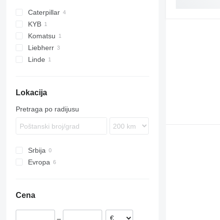
Caterpillar
KYB
D series
Komatsu
Liebherr
GD
Linde
PR
Lokacija
Pretraga po radijusu
Srbija
Evropa
Holandija
Nemačka
Cena
Rumunija
–