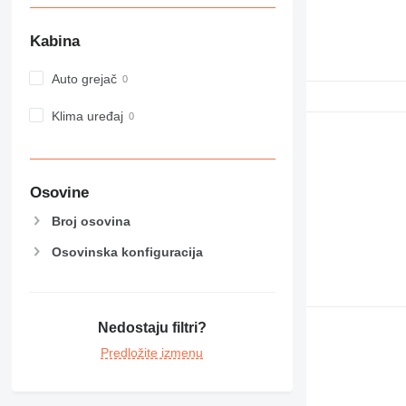
MH
NR
Kabina
PM
RM
Auto grejač
Klima uređaj
Osovine
Broj osovina
Osovinska konfiguracija
Nedostaju filtri?
Predložite izmenu