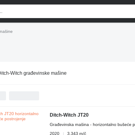
 mašine
itch-Witch građevinske mašine
Ditch-Witch JT20
Građevinska mašina - horizontalno bušeće p
2020
3.343 m/č