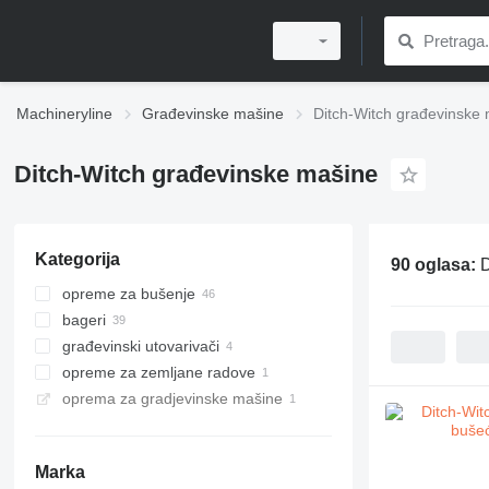
Machineryline
Građevinske mašine
Ditch-Witch građevinske
Ditch-Witch građevinske mašine
Kategorija
90 oglasa:
D
opreme za bušenje
bageri
horizontalna bušeća postrojenja
građevinski utovarivači
bušaća postrojenja
rovokopači
opreme za zemljane radove
mini utovarivači guseničari
oprema za gradjevinske mašine
multifunkcionalni utovarivači
polagači kablova
Marka