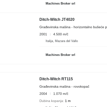
Machines Broker srl
Ditch-Witch JT4020
Građevinska mašina - horizontalno bušeće p
2001
4.500 m/č
Italija, Mazara del Vallo
Machines Broker srl
Ditch-Witch RT115
Građevinska mašina - rovokopač
2004
1.070 m/č
Dubina kopanja
1 m