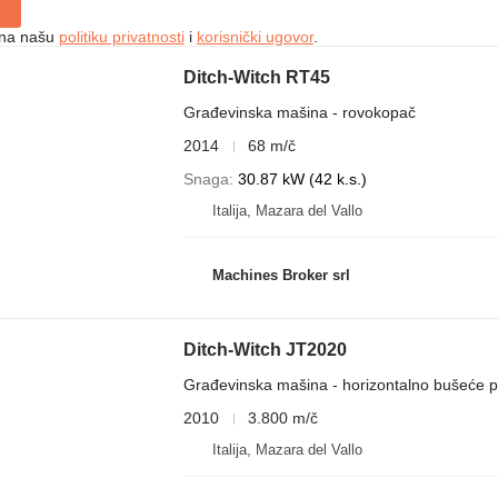
e na našu
politiku privatnosti
i
korisnički ugovor
.
Ditch-Witch RT45
Građevinska mašina - rovokopač
2014
68 m/č
Snaga
30.87 kW (42 k.s.)
Italija, Mazara del Vallo
Machines Broker srl
Ditch-Witch JT2020
Građevinska mašina - horizontalno bušeće p
2010
3.800 m/č
Italija, Mazara del Vallo