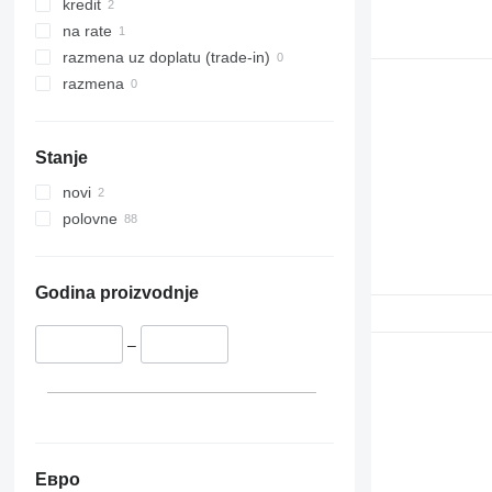
329
NXT
kredit
330
S-Series
na rate
336
TM
razmena uz doplatu (trade-in)
340
VMT
razmena
345
Vibromax
349
Stanje
350
365
novi
374
polovne
390
395
416
Godina proizvodnje
420
424
–
426
428
430
432
434
Евро