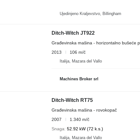
Ujedinjeno Kraljevstvo, Billingham
Ditch-Witch JT922
Građevinska mašina - horizontalno bušeće p
2013
106 m/č
Italija, Mazara del Vallo
Machines Broker srl
Ditch-Witch RT75
Građevinska mašina - rovokopač
2007
1.340 m/č
Snaga
52.92 kW (72 k.s.)
Italija, Mazara del Vallo