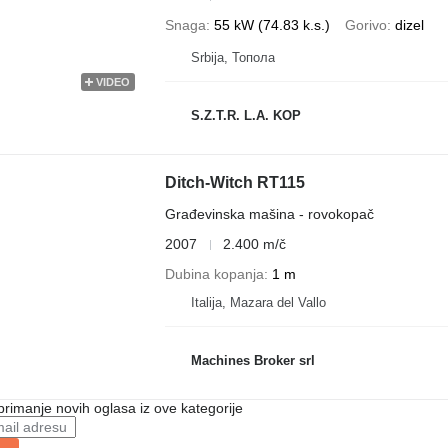
Snaga
55 kW (74.83 k.s.)
Gorivo
dizel
Srbija, Топола
VIDEO
S.Z.T.R. L.A. KOP
Ditch-Witch RT115
Građevinska mašina - rovokopač
2007
2.400 m/č
Dubina kopanja
1 m
Italija, Mazara del Vallo
Machines Broker srl
 primanje novih oglasa iz ove kategorije