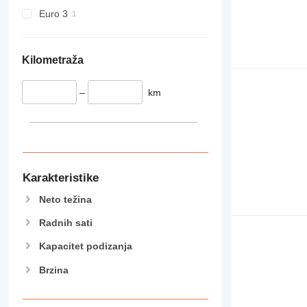
444
Euro 3
589
826
906
Kilometraža
907
908
–
km
910
914
918
924
926
Karakteristike
928
Neto težina
930
938
Radnih sati
950
Kapacitet podizanja
953
Brzina
955
962
963