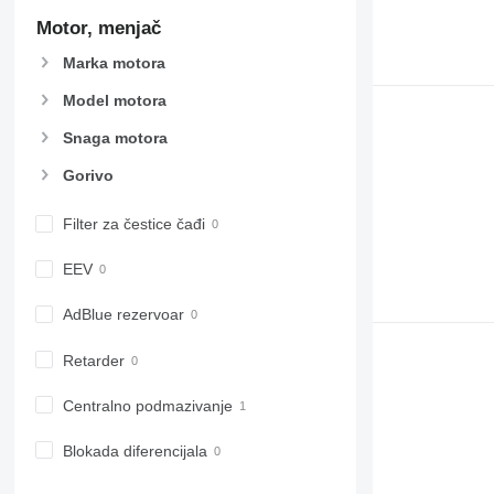
966
Motor, menjač
972
Marka motora
973
980
Model motora
982
Snaga motora
988
Gorivo
990
992
Filter za čestice čađi
AP
C-series
EEV
CB
CS
AdBlue rezervoar
D series
Retarder
E-series
F-series
Centralno podmazivanje
GC
IT
Blokada diferencijala
M-series