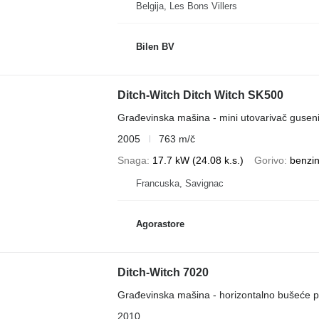
Belgija, Les Bons Villers
Bilen BV
Ditch-Witch Ditch Witch SK500
Građevinska mašina - mini utovarivač gusen
2005
763 m/č
Snaga
17.7 kW (24.08 k.s.)
Gorivo
benzi
Francuska, Savignac
Agorastore
Ditch-Witch 7020
Građevinska mašina - horizontalno bušeće p
2010