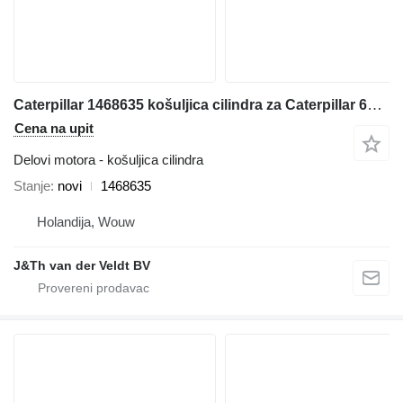
Caterpillar 1468635 košuljica cilindra za Caterpillar 6040 6050 6060 3126 RH340 RH170 bagera
Cena na upit
Delovi motora - košuljica cilindra
Stanje
novi
1468635
Holandija, Wouw
J&Th van der Veldt BV