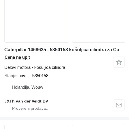
Caterpillar 1468635 - 5350158 košuljica cilindra za Caterpillar 6040 6050 6060 3126 RH340 RH170 bagera
Cena na upit
Delovi motora - košuljica cilindra
Stanje
novi
5350158
Holandija, Wouw
J&Th van der Veldt BV