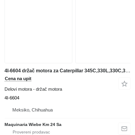
4I-6604 držač motora za Caterpillar 345C,330L,330C,340,345B bagera
Cena na upit
Delovi motora - držač motora
4I-6604
Meksiko, Chihuahua
Maquinaria Wiebe Km 24 Sa